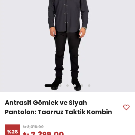
Antrasit Gömlek ve Siyah
Pantolon: Taarruz Taktik Kombin
₺ 3,318.00
%
28
₺ 2,399.00