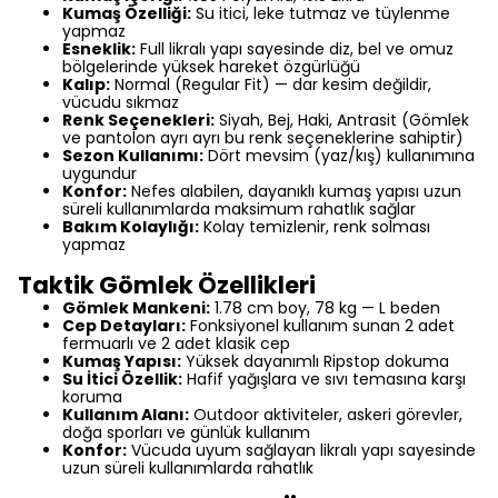
Kumaş Özelliği:
Su itici, leke tutmaz ve tüylenme
yapmaz
Esneklik:
Full likralı yapı sayesinde diz, bel ve omuz
bölgelerinde yüksek hareket özgürlüğü
Kalıp:
Normal (Regular Fit) — dar kesim değildir,
vücudu sıkmaz
Renk Seçenekleri:
Siyah, Bej, Haki, Antrasit (Gömlek
ve pantolon ayrı ayrı bu renk seçeneklerine sahiptir)
Sezon Kullanımı:
Dört mevsim (yaz/kış) kullanımına
uygundur
Konfor:
Nefes alabilen, dayanıklı kumaş yapısı uzun
süreli kullanımlarda maksimum rahatlık sağlar
Bakım Kolaylığı:
Kolay temizlenir, renk solması
yapmaz
Taktik Gömlek Özellikleri
Gömlek Mankeni:
1.78 cm boy, 78 kg — L beden
Cep Detayları:
Fonksiyonel kullanım sunan 2 adet
fermuarlı ve 2 adet klasik cep
Kumaş Yapısı:
Yüksek dayanımlı Ripstop dokuma
Su İtici Özellik:
Hafif yağışlara ve sıvı temasına karşı
koruma
Kullanım Alanı:
Outdoor aktiviteler, askeri görevler,
doğa sporları ve günlük kullanım
Konfor:
Vücuda uyum sağlayan likralı yapı sayesinde
uzun süreli kullanımlarda rahatlık