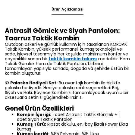
Ürün Açıklaması
Antrasit Gömlek ve Siyah Pantolon:
Taarruz Taktik Kombin
Outdoor, askeri ve günlük kullanım için tasarlanan KORDAK
Taktik Kombin, yüksek performanslı kumaş teknolojisi ve
sade, işlevsel tasarımıyla her koşulda maksimum konfor ve
dayanıklılık sunan bir
taktik kombin takımı
modelidir. Hem
Taktik Gömlek hem de Taktik Pantolon, birbirini
tamamlayan yapısıyla sahada, doğada và şehirde üstün bir
kombin oluşturur.
🎁
Palaska Hediyeli Set:
Bu avantajlı kombin ile birlikte
palaska hediyedir. Hediye palaska renk seçenekleri: Bej,
Siyah ve Haki. Böylece kombinizi tamamlayacak uyumlu bir
aksesuarla setinizi güçlendirebilirsiniz.
Genel Ürün Özellikleri
Kombin İçeriği:
1 adet Antrasit Taktik Gömlek + 1
adet Siyah Taktik Pantolon
Kumaş Türü:
Ripsat dokulu, en-boy likralı Power Likra
kumaş
Kumaş İçeriği:
%85 Polyamid, %15 Likra