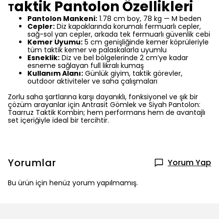
aktik Pantolon Özellikleri
T
Pantolon Mankeni:
1.78 cm boy, 78 kg — M beden
Cepler:
Diz kapaklarında korumalı fermuarlı cepler,
sağ-sol yan cepler, arkada tek fermuarlı güvenlik cebi
Kemer Uyumu:
5 cm genişliğinde kemer köprüleriyle
tüm taktik kemer ve palaskalarla uyumlu
Esneklik:
Diz ve bel bölgelerinde 2 cm’ye kadar
esneme sağlayan full likralı kumaş
Kullanım Alanı:
Günlük giyim, taktik görevler,
outdoor aktiviteler ve saha çalışmaları
Zorlu saha şartlarına karşı dayanıklı, fonksiyonel ve şık bir
çözüm arayanlar için Antrasit Gömlek ve Siyah Pantolon:
Taarruz Taktik Kombin; hem performans hem de avantajlı
set içeriğiyle ideal bir tercihtir.
Yorumlar
Yorum Yap
Bu ürün için henüz yorum yapılmamış.