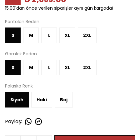
15.00'dan önce verilen siparişler aynı gün kargoda!
Pantolon Beden
S
M
L
XL
2XL
Gömlek Beden
S
M
L
XL
2XL
Palaska Renk
Siyah
Haki
Bej
Paylaş
: