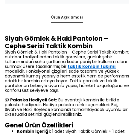
Ürün Açıklaması
Siyah Gömlek & Haki Pantolon –
Cephe Serisi Taktik Kombin
Siyah Gömlek & Haki Pantolon – Cephe Serisi Taktik Kombin;
outdoor faaliyetlerden taktik görevlere, günlük şehir
kullanımından saha şartlarına kadar geniş bir kullanım alanı
sunmak üzere tasarlanmış bir
taktik kombin takımı
modelidir. Fonksiyonel çizgileri, sade tasarımı ve yüksek
dayanımlı kumaş yapısıyla hem estetik hem de performans
odaklı bir kombin ortaya koyar. Taktik gömlek ve taktik
pantolonun birbiriyle uyumlu yapısı, hareket özgürlüğünü ve
konforu üst seviyeye taşır.
🎁
Palaska Hediyeli Set:
Bu avantajlı kombin ile birlikte
palaska hediyedir. Hediye palaska renk seçenekleri: Bej,
Siyah ve Haki. Böylece kombinizi tamamlayacak uyumlu bir
aksesuarla setinizi güçlendirebilirsiniz.
Genel Ürün Özellikleri
Kombin İçeriği:
1 adet Siyah Taktik Gömlek + 1 adet