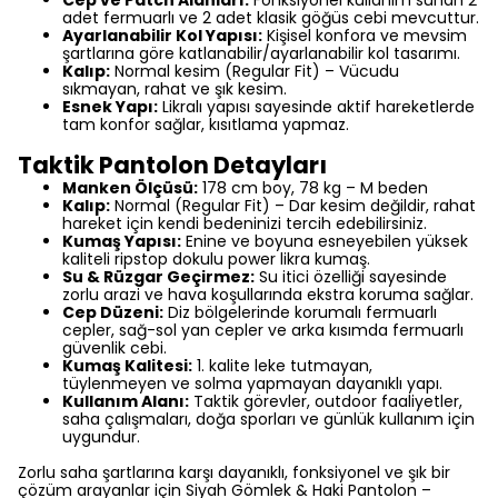
Cep ve Patch Alanları:
Fonksiyonel kullanım sunan 2
adet fermuarlı ve 2 adet klasik göğüs cebi mevcuttur.
Ayarlanabilir Kol Yapısı:
Kişisel konfora ve mevsim
şartlarına göre katlanabilir/ayarlanabilir kol tasarımı.
Kalıp:
Normal kesim (Regular Fit) – Vücudu
sıkmayan, rahat ve şık kesim.
Esnek Yapı:
Likralı yapısı sayesinde aktif hareketlerde
tam konfor sağlar, kısıtlama yapmaz.
Taktik Pantolon Detayları
Manken Ölçüsü:
178 cm boy, 78 kg – M beden
Kalıp:
Normal (Regular Fit) – Dar kesim değildir, rahat
hareket için kendi bedeninizi tercih edebilirsiniz.
Kumaş Yapısı:
Enine ve boyuna esneyebilen yüksek
kaliteli ripstop dokulu power likra kumaş.
Su & Rüzgar Geçirmez:
Su itici özelliği sayesinde
zorlu arazi ve hava koşullarında ekstra koruma sağlar.
Cep Düzeni:
Diz bölgelerinde korumalı fermuarlı
cepler, sağ-sol yan cepler ve arka kısımda fermuarlı
güvenlik cebi.
Kumaş Kalitesi:
1. kalite leke tutmayan,
tüylenmeyen ve solma yapmayan dayanıklı yapı.
Kullanım Alanı:
Taktik görevler, outdoor faaliyetler,
saha çalışmaları, doğa sporları ve günlük kullanım için
uygundur.
Zorlu saha şartlarına karşı dayanıklı, fonksiyonel ve şık bir
çözüm arayanlar için Siyah Gömlek & Haki Pantolon –