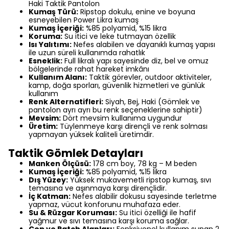
Haki Taktik Pantolon
Kumaş Türü:
Ripstop dokulu, enine ve boyuna
esneyebilen Power Likra kumaş
Kumaş İçeriği:
%85 polyamid, %15 likra
Koruma:
Su itici ve leke tutmayan özellik
Isı Yalıtımı:
Nefes alabilen ve dayanıklı kumaş yapısı
ile uzun süreli kullanımda rahatlık
Esneklik:
Full likralı yapı sayesinde diz, bel ve omuz
bölgelerinde rahat hareket imkânı
Kullanım Alanı:
Taktik görevler, outdoor aktiviteler,
kamp, doğa sporları, güvenlik hizmetleri ve günlük
kullanım
Renk Alternatifleri:
Siyah, Bej, Haki (Gömlek ve
pantolon ayrı ayrı bu renk seçeneklerine sahiptir)
Mevsim:
Dört mevsim kullanıma uygundur
Üretim:
Tüylenmeye karşı dirençli ve renk solması
yapmayan yüksek kaliteli üretimdir.
Taktik Gömlek Detayları
Manken Ölçüsü:
178 cm boy, 78 kg – M beden
Kumaş İçeriği:
%85 polyamid, %15 likra
Dış Yüzey:
Yüksek mukavemetli ripstop kumaş, sıvı
temasına ve aşınmaya karşı dirençlidir.
İç Katman:
Nefes alabilir dokusu sayesinde terletme
yapmaz, vücut konforunu muhafaza eder.
Su & Rüzgar Koruması:
Su itici özelliği ile hafif
yağmur ve sıvı temasına karşı koruma sağlar.