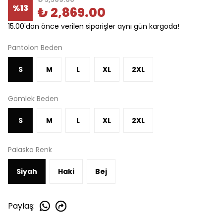
%
13
₺ 2,869.00
15.00'dan önce verilen siparişler aynı gün kargoda!
Pantolon Beden
S
M
L
XL
2XL
Gömlek Beden
S
M
L
XL
2XL
Palaska Renk
Siyah
Haki
Bej
Paylaş
: