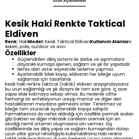
Ürün Açıklaması
Kesik Haki Renkte Taktical
Eldiven
Renk:
Haki
Model:
Kesik Taktical Eldiven
Kullanım Alanları:
Askeri, polis, outdoor ve avcı
Özellikler
Güçlendirilen dikiş sistemi ile darbe ve aşınmalara
dayanıklı kumaşa işlenen, sağlam ve şık bir yapıdadır.
Nefes alan astar sayesinde terleme yapmaz.
Ayarlanabilir bilek kayışı, eldivenin her bileğe uyum
sağlaması için tasarlandı.
Kesik haki renkte taktical (taktik) eldiven arayışındaysanız
bu ürün sağlamlığı ve şık dizaynı ile tam size göre. İç asar
yapısı elde kokmaya sebep olmaz. Bu nedenle ciltte
herhangi bir enfeksiyonun üreyip mantar ve diğer deri
hastalıklarının meydana gelmesini önler. Terletmez ve
bileğe tam oturacak ayarlanabilir kayışa sahiptir.
Parmaklarınıza da nefes aldırdığı için özellikle parmak araları
gibi bakteri ve diğer mikrobik canlıların üremek için en
sevdiği nemli ortamın oluşmasına izin vermez. Dış
özelliklerinde ise dikiş yapısı ve sağlam kumaşından dolayı
uzun yıllar gönül rahatlığıyla kullanabilirsiniz.Haki renkte
taktik eldivene ihtiyaç duyan herkesin ürünü satın almadan