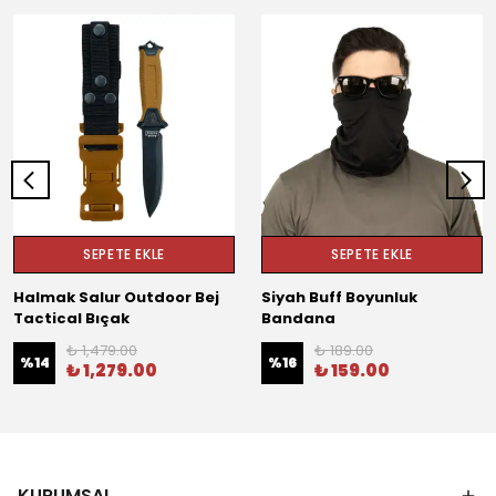
SEPETE EKLE
SEPETE EKLE
Halmak Salur Outdoor Bej
Siyah Buff Boyunluk
Tactical Bıçak
Bandana
₺ 1,479.00
₺ 189.00
%
14
%
16
₺ 1,279.00
₺ 159.00
KURUMSAL