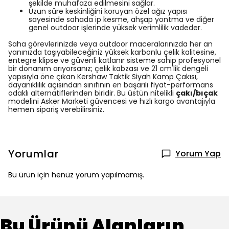
şekilde muhafaza edilmesini sağlar.
Uzun süre keskinliğini koruyan özel ağız yapısı
sayesinde sahada ip kesme, ahşap yontma ve diğer
genel outdoor işlerinde yüksek verimlilik vadeder.
Saha görevlerinizde veya outdoor maceralarınızda her an
yanınızda taşıyabileceğiniz yüksek karbonlu çelik kalitesine,
entegre klipse ve güvenli katlanır sisteme sahip profesyonel
bir donanım arıyorsanız; çelik kabzası ve 21 cm'lik dengeli
yapısıyla öne çıkan Kershaw Taktik Siyah Kamp Çakısı,
dayanıklılık açısından sınıfının en başarılı fiyat-performans
odaklı alternatiflerinden biridir. Bu üstün nitelikli
çakı/bıçak
modelini Asker Marketi güvencesi ve hızlı kargo avantajıyla
hemen sipariş verebilirsiniz.
Yorumlar
Yorum Yap
Bu ürün için henüz yorum yapılmamış.
Bu Ürünü Alanların