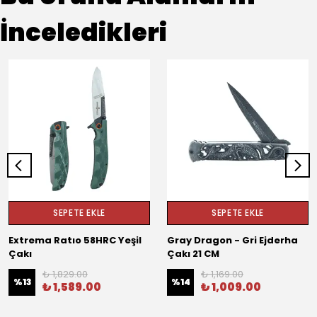
İnceledikleri
SEPETE EKLE
SEPETE EKLE
Extrema Ratıo 58HRC Yeşil
Gray Dragon - Gri Ejderha
Çakı
Çakı 21 CM
₺ 1,829.00
₺ 1,169.00
%
13
%
14
₺ 1,589.00
₺ 1,009.00