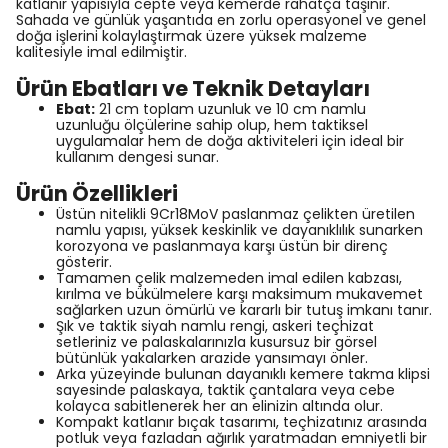
katlanır yapısıyla cepte veya kemerde rahatça taşınır.
Sahada ve günlük yaşantıda en zorlu operasyonel ve genel
doğa işlerini kolaylaştırmak üzere yüksek malzeme
kalitesiyle imal edilmiştir.
Ürün Ebatları ve Teknik Detayları
Ebat:
21 cm toplam uzunluk ve 10 cm namlu
uzunluğu ölçülerine sahip olup, hem taktiksel
uygulamalar hem de doğa aktiviteleri için ideal bir
kullanım dengesi sunar.
Ürün Özellikleri
Üstün nitelikli 9Cr18MoV paslanmaz çelikten üretilen
namlu yapısı, yüksek keskinlik ve dayanıklılık sunarken
korozyona ve paslanmaya karşı üstün bir direnç
gösterir.
Tamamen çelik malzemeden imal edilen kabzası,
kırılma ve bükülmelere karşı maksimum mukavemet
sağlarken uzun ömürlü ve kararlı bir tutuş imkanı tanır.
Şık ve taktik siyah namlu rengi, askeri teçhizat
setleriniz ve palaskalarınızla kusursuz bir görsel
bütünlük yakalarken arazide yansımayı önler.
Arka yüzeyinde bulunan dayanıklı kemere takma klipsi
sayesinde palaskaya, taktik çantalara veya cebe
kolayca sabitlenerek her an elinizin altında olur.
Kompakt katlanır bıçak tasarımı, teçhizatınız arasında
potluk veya fazladan ağırlık yaratmadan emniyetli bir