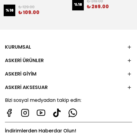
₺ 319.00
%
16
₺ 269.00
₺ 129.00
%
16
₺ 109.00
KURUMSAL
ASKERİ ÜRÜNLER
ASKERİ GİYİM
ASKERİ AKSESUAR
Bizi sosyal medyadan takip edin:
İndirimlerden Haberdar Olun!