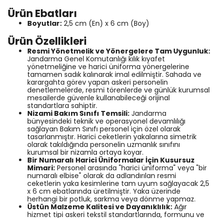
Ürün Ebatları
Boyutlar:
2,5 cm (En) x 6 cm (Boy)
Ürün Özellikleri
Resmi Yönetmelik ve Yönergelere Tam Uygunluk:
Jandarma Genel Komutanlığı kılık kıyafet
yönetmeliğine ve harici üniforma yönergelerine
tamamen sadık kalınarak imal edilmiştir. Sahada ve
karargahta görev yapan askeri personelin
denetlemelerde, resmi törenlerde ve günlük kurumsal
mesailerde güvenle kullanabileceği orijinal
standartlara sahiptir.
Nizami Bakım Sınıfı Temsili:
Jandarma
bünyesindeki teknik ve operasyonel devamlılığı
sağlayan Bakım Sınıfı personel için özel olarak
tasarlanmıştır. Harici ceketlerin yakalarına simetrik
olarak takıldığında personelin uzmanlık sınıfını
kurumsal bir nizamla ortaya koyar.
Bir Numaralı Harici Üniformalar İçin Kusursuz
Mimari:
Personel arasında "harici üniforma" veya "bir
numaralı elbise" olarak da adlandırılan resmi
ceketlerin yaka kesimlerine tam uyum sağlayacak 2,5
x 6 cm ebatlarında üretilmiştir. Yaka üzerinde
herhangi bir potluk, sarkma veya dönme yapmaz.
Üstün Malzeme Kalitesi ve Dayanıklılık:
Ağır
hizmet tipi askeri tekstil standartlarında, formunu ve