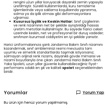
rengini uzun yıllar koruyacak dayanıklı zemin yapısıyla
üretilmiştir. Sürekli kullanımlarda, kuru temizleme
işlemlerinde veya saklama koşullarında yıpranma,
solma ya da iplik atması gibi deformasyonlara
uğramaz.
Kusursuz İşçilik ve Keskin Hatlar:
Sınıf çizgilerinin
ve renk nizamının net bir şekilde ayrıştırıldığı hassas
üretim metotları kullanılmıştır. Bu sayede harici ceket
üzerinde keskin, net ve profesyonel bir duruş vadeder;
sınıfınızın kurumsal ciddiyetini en iyi şekilde yansıtır.
Harici üniformalarınıza şanlı Jandarma Bakım Sınıfı nizamını
kazandırmak, sınıf ambleminizi resmi mevzuata tam
uyumlu ve simetrik standartlarda taşımak istiyorsanız;
solmayan orijinal renk nizamı, dayanıklı gövde mimarisi ve
nizami boyutlarıyla öne çıkan Jandarma Harici Bakım Sınıfı
Yaka Spoleti, uzun yıllar güvenle kullanabileceğiniz fiyat-
performans odaklı en şık ve kaliteli
spolet
seçeneklerinden
biridir.
Yorumlar
Yorum Yap
Bu ürün için henüz yorum yapılmamış.