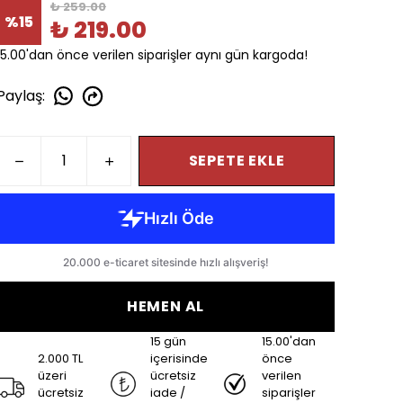
₺ 259.00
%
15
₺ 219.00
15.00'dan önce verilen siparişler aynı gün kargoda!
Paylaş
:
SEPETE EKLE
HEMEN AL
15 gün
15.00'dan
2.000 TL
içerisinde
önce
üzeri
ücretsiz
verilen
ücretsiz
iade /
siparişler