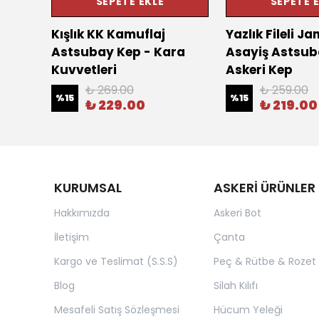
SEPETE EKLE
SEPETE 
ayiş
Kışlık KK Kamuflaj
Yazlık Fileli 
 Kep
Astsubay Kep - Kara
Asayiş Astsub
Kuvvetleri
Askeri Kep
₺ 269.00
₺ 259.00
%
15
%
15
₺ 229.00
₺ 219.00
KURUMSAL
ASKERİ ÜRÜNLER
Hakkımızda
Askeri Bot
İletişim
Çanta
Kargo ve Teslimat (S.S.S)
Peç & Rütbe & Rozet
Blog
Silah Kılıfı
Mesafeli Satış Sözleşmesi
Hücum Yeleği