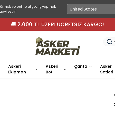
görmek ve online alışveriş yapmak
geyi seçin.
🚚 2.000 TL ÜZERI ÜCRETSIZ KARGO!
Askeri
Askeri
Çanta
Asker
Ekipman
Bot
Setleri