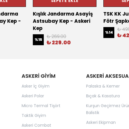
EKLE
SEPETE EKLE
SEP
Jandarma
Kışlık Jandarma Asayiş
TSK KK Ju
ay Kep -
Astsubay Kep - Askeri
Fötr Şapk
Kep
₺ 49
%
14
₺ 4
₺ 269.00
%
15
₺ 229.00
ASKERİ GİYİM
ASKERİ AKSESUA
Asker İç Giyim
Palaska & Kemer
Askeri Polar
Bıçak & Kasatura
Micro Termal Tişört
Kurşun Geçirmez Ürü
Balistik
Taktik Giyim
Askeri Ekipman
Askeri Combat