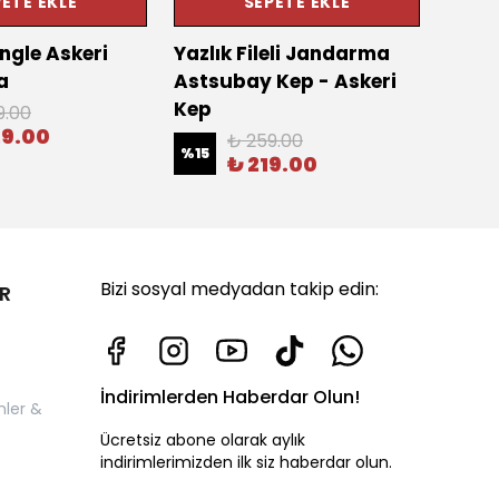
ETE EKLE
SEPETE EKLE
ngle Askeri
Yazlık Fileli Jandarma
Yazlı
a
Astsubay Kep - Askeri
Suba
Kep
9.00
%
15
29.00
₺ 259.00
%
15
₺ 219.00
Bizi sosyal medyadan takip edin:
R
İndirimlerden Haberdar Olun!
nler &
Ücretsiz abone olarak aylık
indirimlerimizden ilk siz haberdar olun.