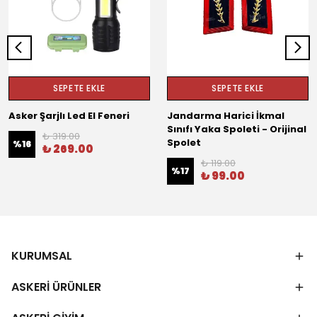
SEPETE EKLE
SEPETE EKLE
Asker Şarjlı Led El Feneri
Jandarma Harici İkmal
Sınıfı Yaka Spoleti - Orijinal
₺ 319.00
Spolet
%
16
₺ 269.00
₺ 119.00
%
17
₺ 99.00
KURUMSAL
ASKERİ ÜRÜNLER