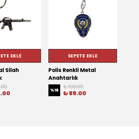
ETE EKLE
SEPETE EKLE
l Silah
Polis Renkli Metal
Polis
k
Anahtarlık
ve G
.00
₺ 109.00
%
18
%
16
9.00
₺ 89.00