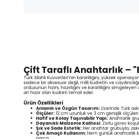
Çift Taraflı Anahtarlık – "
Türk Silahlı Kuvvetleri’nin kararlılığını, yüksek oper
sadece bir aksesuar değil, milli kudretin ve caydırıcılığ
ordusunun hızını, hazırlığını ve kararlılığını simgeley
an hazır olan kudreti temsil eder.
Ürün Özellikleri
Anlamlı ve Özgün Tasarım:
Üzerinde Türk asker
Ölçüler:
12 cm uzunluk ve 3 cm genişlik ölçüleri
Hafif ve Kolay Taşınabilir Yapı:
Anahtarlık gr
Dayanıklı Malzeme Kalitesi:
Zorlu görev koşul
Şık ve Sade Estetik:
Her anahtar grubuyla, aske
Çok Amaçlı Kullanım:
Hem günlük anahtarlık kul
parça.