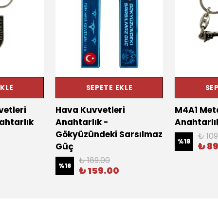
EKLE
SEPETE EKLE
SEP
etleri
Hava Kuvvetleri
M4A1 Meta
ahtarlık
Anahtarlık -
Anahtarlı
Gökyüzündeki Sarsılmaz
₺ 109
%
18
₺ 8
Güç
₺ 189.00
%
16
₺ 159.00