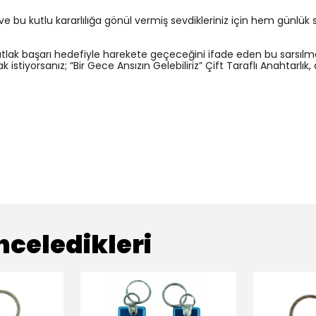
i ve bu kutlu kararlılığa gönül vermiş sevdikleriniz için hem günlü
utlak başarı hedefiyle harekete geçeceğini ifade eden bu sarsılm
istiyorsanız; “Bir Gece Ansızın Gelebiliriz” Çift Taraflı Anahtarlık,
nceledikleri