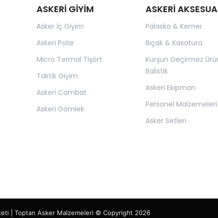
ASKERİ GİYİM
ASKERİ AKSESUA
Asker İç Giyim
Palaska & Kemer
Askeri Polar
Bıçak & Kasatura
Micro Termal Tişört
Kurşun Geçirmez Ürü
Balistik
Taktik Giyim
Askeri Ekipman
Askeri Combat
Personel Malzemeleri
Askeri Gömlek
Asker Setleri
keti | Toptan Asker Malzemeleri © Copyright 2026