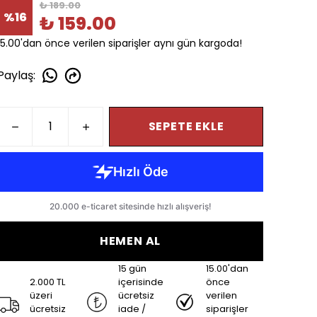
₺ 189.00
%
16
₺ 159.00
15.00'dan önce verilen siparişler aynı gün kargoda!
Paylaş
:
SEPETE EKLE
HEMEN AL
15 gün
15.00'dan
2.000 TL
içerisinde
önce
üzeri
ücretsiz
verilen
ücretsiz
iade /
siparişler