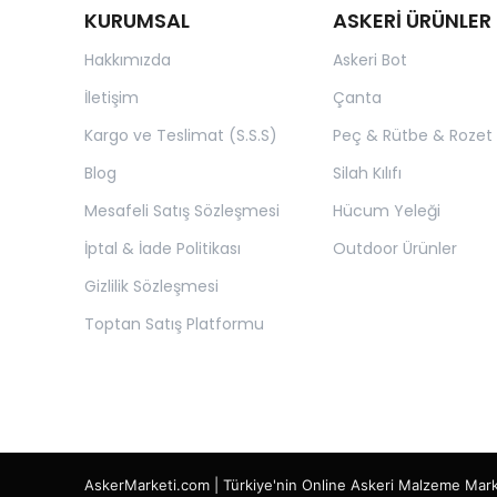
KURUMSAL
ASKERİ ÜRÜNLER
Hakkımızda
Askeri Bot
İletişim
Çanta
Kargo ve Teslimat (S.S.S)
Peç & Rütbe & Rozet
Blog
Silah Kılıfı
Mesafeli Satış Sözleşmesi
Hücum Yeleği
İptal & İade Politikası
Outdoor Ürünler
Gizlilik Sözleşmesi
Toptan Satış Platformu
AskerMarketi.com | Türkiye'nin Online Askeri Malzeme Mar