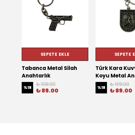
SEPETE EKLE
SEPETE 
tal
Tabanca Metal Silah
Türk Kara Kuvv
Anahtarlık
Koyu Metal An
₺ 109.00
₺ 109.00
%
18
%
18
₺ 89.00
₺ 89.00