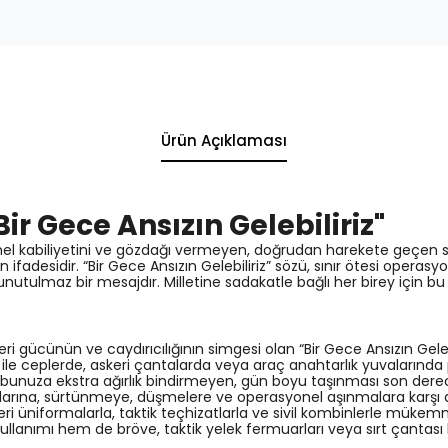
Ürün Açıklaması
Bir Gece Ansızın Gelebiliriz"
asyonel kabiliyetini ve gözdağı vermeyen, doğrudan harekete geçen
ın ifadesidir. “Bir Gece Ansızın Gelebiliriz” sözü, sınır ötesi opera
en unutulmaz bir mesajdır. Milletine sadakatle bağlı her birey içi
i gücünün ve caydırıcılığının simgesi olan “Bir Gece Ansızın Gelebi
 ile ceplerde, askeri çantalarda veya araç anahtarlık yuvalarında 
ubunuza ekstra ağırlık bindirmeyen, gün boyu taşınması son dere
larına, sürtünmeye, düşmelere ve operasyonel aşınmalara karşı 
ri üniformalarla, taktik teçhizatlarla ve sivil kombinlerle mükemm
lanımı hem de bröve, taktik yelek fermuarları veya sırt çantası kli