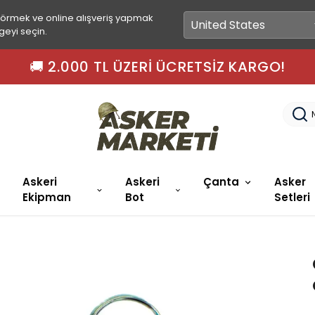
görmek ve online alışveriş yapmak
geyi seçin.
🚀 15.00'A KADAR SIPARIŞLER AYNI GÜN
Askeri
Askeri
Çanta
Asker
Ekipman
Bot
Setleri