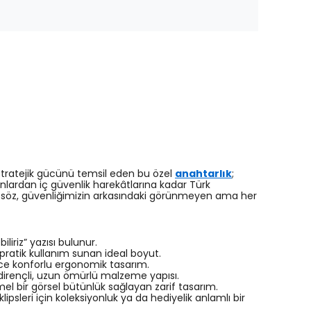
 stratejik gücünü temsil eden bu özel
anahtarlık
;
syonlardan iç güvenlik harekâtlarına kadar Türk
n bu söz, güvenliğimizin arkasındaki görünmeyen ama her
liriz” yazısı bulunur.
pratik kullanım sunan ideal boyut.
ce konforlu ergonomik tasarım.
dirençli, uzun ömürlü malzeme yapısı.
el bir görsel bütünlük sağlayan zarif tasarım.
psleri için koleksiyonluk ya da hediyelik anlamlı bir