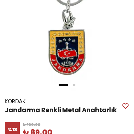
KORDAK
Jandarma Renkli Metal Anahtarlık
₺ 109.00
%
18
₺ 89.00