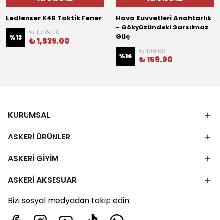
Ledlenser K4R Taktik Fener
Hava Kuvvetleri Anahtarlık
- Gökyüzündeki Sarsılmaz
₺ 1,779.00
Güç
%
13
₺ 1,539.00
₺ 189.00
%
16
₺ 159.00
KURUMSAL
ASKERİ ÜRÜNLER
ASKERİ GİYİM
ASKERİ AKSESUAR
Bizi sosyal medyadan takip edin: