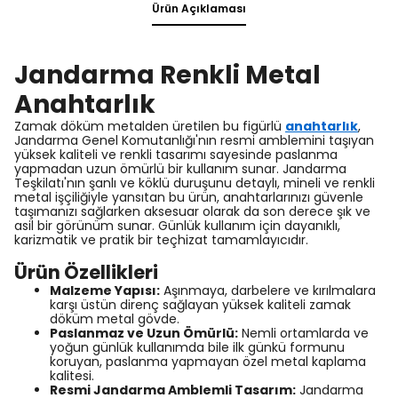
Ürün Açıklaması
Jandarma Renkli Metal
Anahtarlık
Zamak döküm metalden üretilen bu figürlü
anahtarlık
,
Jandarma Genel Komutanlığı'nın resmi amblemini taşıyan
yüksek kaliteli ve renkli tasarımı sayesinde paslanma
yapmadan uzun ömürlü bir kullanım sunar. Jandarma
Teşkilatı'nın şanlı ve köklü duruşunu detaylı, mineli ve renkli
metal işçiliğiyle yansıtan bu ürün, anahtarlarınızı güvenle
taşımanızı sağlarken aksesuar olarak da son derece şık ve
asil bir görünüm sunar. Günlük kullanım için dayanıklı,
karizmatik ve pratik bir teçhizat tamamlayıcıdır.
Ürün Özellikleri
Malzeme Yapısı:
Aşınmaya, darbelere ve kırılmalara
karşı üstün direnç sağlayan yüksek kaliteli zamak
döküm metal gövde.
Paslanmaz ve Uzun Ömürlü:
Nemli ortamlarda ve
yoğun günlük kullanımda bile ilk günkü formunu
koruyan, paslanma yapmayan özel metal kaplama
kalitesi.
Resmi Jandarma Amblemli Tasarım:
Jandarma