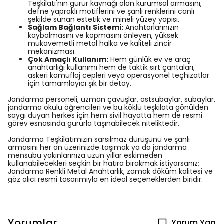
Teşkilatı'nın gurur kaynağı olan kurumsal armasını,
defne yapraklı motiflerini ve şanlı renklerini canlı
şekilde sunan estetik ve mineli yüzey yapısı.
Sağlam Bağlantı Sistemi:
Anahtarlarınızın
kaybolmasını ve kopmasını önleyen, yüksek
mukavemetli metal halka ve kaliteli zincir
mekanizması.
Çok Amaçlı Kullanım:
Hem günlük ev ve araç
anahtarlığı kullanımı hem de taktik sırt çantaları,
askeri kamuflaj cepleri veya operasyonel teçhizatlar
için tamamlayıcı şık bir detay.
Jandarma personeli, uzman çavuşlar, astsubaylar, subaylar,
jandarma okulu öğrencileri ve bu köklü teşkilata gönülden
saygı duyan herkes için hem sivil hayatta hem de resmi
görev esnasında gururla taşınabilecek niteliktedir.
Jandarma Teşkilatımızın sarsılmaz duruşunu ve şanlı
armasını her an üzerinizde taşımak ya da jandarma
mensubu yakınlarınıza uzun yıllar eskimeden
kullanabilecekleri seçkin bir hatıra bırakmak istiyorsanız;
Jandarma Renkli Metal Anahtarlık, zamak döküm kalitesi ve
göz alıcı resmi tasarımıyla en ideal seçeneklerden biridir.
Yorumlar
Yorum Yap