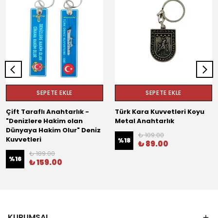
SEPETE EKLE
SEPETE EKLE
Çift Taraflı Anahtarlık -
Türk Kara Kuvvetleri Koyu
"Denizlere Hakim olan
Metal Anahtarlık
Dünyaya Hakim Olur" Deniz
₺ 109.00
Kuvvetleri
%
18
₺ 89.00
₺ 189.00
%
16
₺ 159.00
KURUMSAL