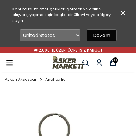
Konumunuza özel içerikleri görmek ve online
alışveriş yapmak için başka bir ülkeyi veya bölgeyi
seçin.
Devam
🚚 2.000 TL ÜZERI ÜCRETSIZ KARGO!
0
Askeri Aksesuar
Anahtarlık