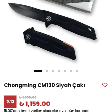
Chongming CM130 Siyah Çakı
₺ 1,339.00
%
13
₺ 1,159.00
15.00'dan önce verilen siparişler aynı gün kargoda!