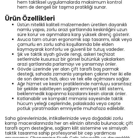
hem taktiksel uygulamalarda maksimum kontrol
hem de dengeli bir taşıma pratikliği sunar.
Ürün Özellikleri
Üstün nitelikli kaliteli malzemeden üretilen dayanıklı
namlu yapısı, zorlu arazi şartlarında keskinliğini uzun
süre korur ve aşınmalara karşı yüksek direnç gösterir.
Avuca tam oturan ergonomik sap tasarımı, ıslak veya
çamurlu en zorlu saha koşullarında bile elden
kaymayarak konforlu ve güvenli bir tutuş vadeder.
Şık ve taktik siyah gövde rengi, askeri teçhizat
setlerinizle kusursuz bir görsel bütünlük yakalarken
arazi şartlarında parlamayı ve yansımayı önler.
Gövde üzerinde yer alan çift taraflı baş parmak
desteği, sahada zamanla yarışırken çakının her iki elle
de son derece hızlı, akıcı ve tek elle açılmasını sağlar.
Ağır hizmet ve kesim pratiklerinde namluyu sarsıntısız
bir şekilde sabitleyen sağlam emniyet kilit sistemi,
beklenmedik kapanma kazalarını kesin olarak önler.
Katlanabilir ve kompakt mimarisi sayesinde taktik
hücum yeleği ceplerinde, palaskada veya cepte
potluk yaratmadan emniyetle muhafaza edilebilir.
Saha görevlerinizde, intikallerinizde veya doğadaki zorlu
kamp maceralarınızda her an elinizin altında bulunacak; çift
taraflı açım desteğine, sağlam kilit sistemine ve simsiyah
taktik tasarıma sahip profesyonel bir cep yardımcısı