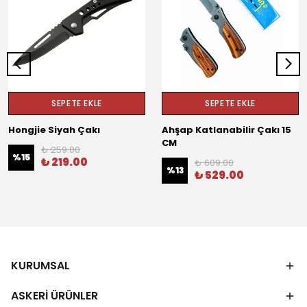
SEPETE EKLE
SEPETE EKLE
Hongjie Siyah Çakı
Ahşap Katlanabilir Çakı 15
CM
₺ 259.00
%
15
₺ 219.00
₺ 609.00
%
13
₺ 529.00
KURUMSAL
ASKERİ ÜRÜNLER