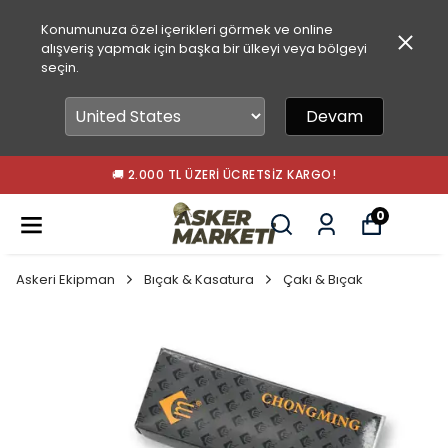
Konumunuza özel içerikleri görmek ve online
alışveriş yapmak için başka bir ülkeyi veya bölgeyi
seçin.
Devam
🚚 2.000 TL ÜZERI ÜCRETSIZ KARGO!
0
Askeri Ekipman
Bıçak & Kasatura
Çakı & Bıçak