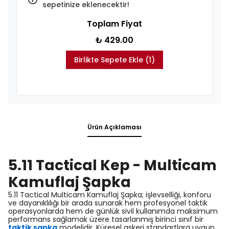
sepetinize eklenecektir!
Toplam Fiyat
₺ 429.00
Birlikte Sepete Ekle (1)
Ürün Açıklaması
5.11 Tactical Kep - Multicam
Kamuflaj Şapka
5.11 Tactical Multicam Kamuflaj Şapka; işlevselliği, konforu
ve dayanıklılığı bir arada sunarak hem profesyonel taktik
operasyonlarda hem de günlük sivil kullanımda maksimum
performans sağlamak üzere tasarlanmış birinci sınıf bir
taktik şapka
modelidir. Küresel askeri standartlara uygun,