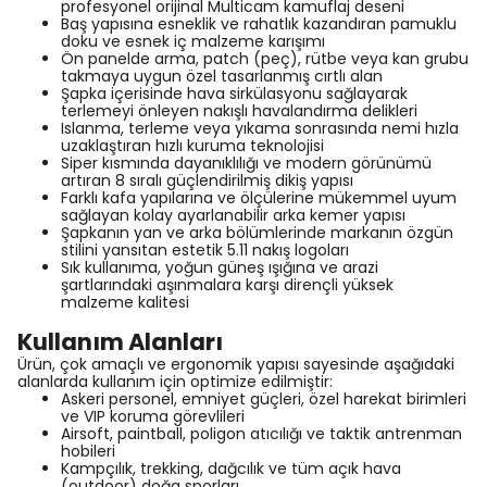
profesyonel orijinal Multicam kamuflaj deseni
Baş yapısına esneklik ve rahatlık kazandıran pamuklu
doku ve esnek iç malzeme karışımı
Ön panelde arma, patch (peç), rütbe veya kan grubu
takmaya uygun özel tasarlanmış cırtlı alan
Şapka içerisinde hava sirkülasyonu sağlayarak
terlemeyi önleyen nakışlı havalandırma delikleri
Islanma, terleme veya yıkama sonrasında nemi hızla
uzaklaştıran hızlı kuruma teknolojisi
Siper kısmında dayanıklılığı ve modern görünümü
artıran 8 sıralı güçlendirilmiş dikiş yapısı
Farklı kafa yapılarına ve ölçülerine mükemmel uyum
sağlayan kolay ayarlanabilir arka kemer yapısı
Şapkanın yan ve arka bölümlerinde markanın özgün
stilini yansıtan estetik 5.11 nakış logoları
Sık kullanıma, yoğun güneş ışığına ve arazi
şartlarındaki aşınmalara karşı dirençli yüksek
malzeme kalitesi
Kullanım Alanları
Ürün, çok amaçlı ve ergonomik yapısı sayesinde aşağıdaki
alanlarda kullanım için optimize edilmiştir:
Askeri personel, emniyet güçleri, özel harekat birimleri
ve VIP koruma görevlileri
Airsoft, paintball, poligon atıcılığı ve taktik antrenman
hobileri
Kampçılık, trekking, dağcılık ve tüm açık hava
(outdoor) doğa sporları