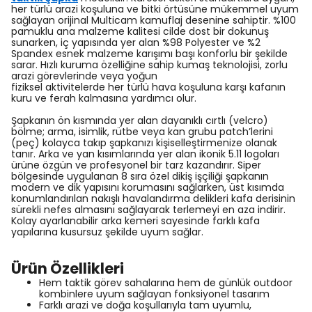
her türlü arazi koşuluna ve bitki örtüsüne mükemmel uyum
sağlayan orijinal Multicam kamuflaj desenine sahiptir. %100
pamuklu ana malzeme kalitesi cilde dost bir dokunuş
sunarken, iç yapısında yer alan %98 Polyester ve %2
Spandex esnek malzeme karışımı başı konforlu bir şekilde
sarar. Hızlı kuruma özelliğine sahip kumaş teknolojisi, zorlu
arazi görevlerinde veya yoğun
fiziksel aktivitelerde her türlü hava koşuluna karşı kafanın
kuru ve ferah kalmasına yardımcı olur.
Şapkanın ön kısmında yer alan dayanıklı cırtlı (velcro)
bölme; arma, isimlik, rütbe veya kan grubu patch’lerini
(peç) kolayca takıp şapkanızı kişiselleştirmenize olanak
tanır. Arka ve yan kısımlarında yer alan ikonik 5.11 logoları
ürüne özgün ve profesyonel bir tarz kazandırır. Siper
bölgesinde uygulanan 8 sıra özel dikiş işçiliği şapkanın
modern ve dik yapısını korumasını sağlarken, üst kısımda
konumlandırılan nakışlı havalandırma delikleri kafa derisinin
sürekli nefes almasını sağlayarak terlemeyi en aza indirir.
Kolay ayarlanabilir arka kemeri sayesinde farklı kafa
yapılarına kusursuz şekilde uyum sağlar.
Ürün Özellikleri
Hem taktik görev sahalarına hem de günlük outdoor
kombinlere uyum sağlayan fonksiyonel tasarım
Farklı arazi ve doğa koşullarıyla tam uyumlu,