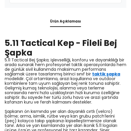
Ürün Açıklaması
5.11 Tactical Kep - Fileli Bej
Şapka
5.11 Tactical Bej Şapka; işlevselliği, konforu ve dayanıklılığı bir
arada sunarak hem profesyonel taktik operasyonlarda hem
de günlük sivil kullanımda maksimum performans
sağlamak üzere tasarlanmış birinci sınıf bir
taktik şapka
modelidir. Çöl ortamlarına, arazi koşullarına ve outdoor
kombinlere tam uyum sağlayan bej renk tonuna sahiptir.
Gelişmiş kumaş teknolojisi, ıslanma veya terleme
sonrasında nemi hızla uzaklaştıran hızlı kuruma özelliğine
sahiptir. Bu sayede her türlü zorlu hava ve arazi şartında
kafanızın kuru ve ferah kalmasını destekler.
Şapkanın ön kısmında yer alan dayanıklı cırtlı (velcro)
bölme; arma, isimlik, rütbe veya kan grubu patch’lerini
(peç) kolayca takıp şapkanızı kişiselleştirmenize olanak
tanır. Arka ve yan kısımlarında yer alan ikonik 5.11 logoları
ürüne özgün ve profesyonel bir tarz kazandırır. Siper