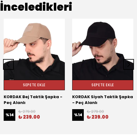
İnceledikleri
SEPETE EKLE
SEPETE EKLE
KORDAK Bej Taktik Şapka -
KORDAK Siyah Taktik Şapka
Peç Alanlı
- Peç Alanlı
₺ 279.00
₺ 279.00
%
14
%
14
₺ 239.00
₺ 239.00