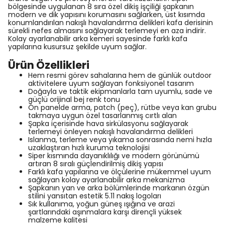
bölgesinde uygulanan 8 sıra özel dikiş işçiliği şapkanın
modern ve dik yapısını korumasını sağlarken, üst kısımda
konumlandırılan nakışlı havalandırma delikleri kafa derisinin
sürekli nefes almasını sağlayarak terlemeyi en aza indirir.
Kolay ayarlanabilir arka kemeri sayesinde farklı kafa
yapılarına kusursuz şekilde uyum sağlar.
Ürün Özellikleri
Hem resmi görev sahalarına hem de günlük outdoor
aktivitelere uyum sağlayan fonksiyonel tasarım
Doğayla ve taktik ekipmanlarla tam uyumlu, sade ve
güçlü orijinal bej renk tonu
Ön panelde arma, patch (peç), rütbe veya kan grubu
takmaya uygun özel tasarlanmış cırtlı alan
Şapka içerisinde hava sirkülasyonu sağlayarak
terlemeyi önleyen nakışlı havalandırma delikleri
Islanma, terleme veya yıkama sonrasında nemi hızla
uzaklaştıran hızlı kuruma teknolojisi
Siper kısmında dayanıklılığı ve modern görünümü
artıran 8 sıralı güçlendirilmiş dikiş yapısı
Farklı kafa yapılarına ve ölçülerine mükemmel uyum
sağlayan kolay ayarlanabilir arka mekanizma
Şapkanın yan ve arka bölümlerinde markanın özgün
stilini yansıtan estetik 5.11 nakış logoları
Sık kullanıma, yoğun güneş ışığına ve arazi
şartlarındaki aşınmalara karşı dirençli yüksek
malzeme kalitesi