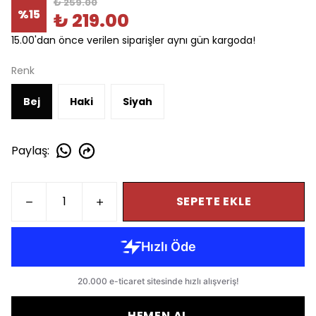
₺ 259.00
%
15
₺ 219.00
15.00'dan önce verilen siparişler aynı gün kargoda!
Renk
Bej
Haki
Siyah
Paylaş
:
SEPETE EKLE
HEMEN AL