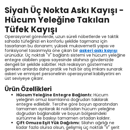
Siyah Üç Nokta Askı Kayışı -
Hücum Yeleğine Takılan
Tüfek Kayışı
Operasyonel görevlerde, uzun süreli nöbetlerde ve taktik
sahada tüfeğinizi en konforlu şekilde taşımanız için
tasarlanan bu donanım; yüksek mukavemetli yapısı ve
fonksiyonel tasarımıyla öne çıkan bir
askeri askı kayışı
ürünüdür. Üç noktalı "V" bağlantı sistemi ve hücum yeleğine
entegre olabilen yapısı sayesinde silahınızı gövdenizde
dengeli bir şekilde sabitler. Hızlı reaksiyon göstermeniz
gereken anlarda daha pratik ve hızlı bir atış imkanı sunarak
askeri ve emniyet personelinin operasyonel kabiliyetini en
üst seviyeye çıkarır.
Ürün Özellikleri
Hücum Yeleğine Entegre Bağlantı:
Hücum
yeleğinin omuz kısımlarına doğrudan takılarak
entegre edilebilir. Tercihe göre boyun aparatından
tamamen ayrılarak iki noktadan hücum yeleğine
doğrudan bağlanabilir ve boyun bölgesindeki
sürtünme ile baskıyı tamamen ortadan kaldırır.
Çift Omuza Eşit Yük Dağılımı:
Silahın ağırlığı ne
kadar fazla olursa olsun, gelişmiş üç noktalı "V" şerit