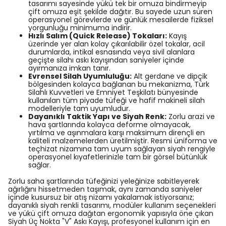
tasarımı sayesinde yükü tek bir omuza bindirmeyip
çift omuza eşit şekilde dağıtır. Bu sayede uzun süren
operasyonel görevlerde ve günlük mesailerde fiziksel
yorgunluğu minimuma indirir.
Hızlı Salım (Quick Release) Tokaları:
Kayış
üzerinde yer alan kolay çıkarılabilir özel tokalar, acil
durumlarda, intikal esnasında veya sivil alanlara
geçişte silahı askı kayışından saniyeler içinde
ayırmanıza imkan tanır.
Evrensel Silah Uyumluluğu:
Alt gerdane ve dipçik
bölgesinden kolayca bağlanan bu mekanizma, Türk
Silahlı Kuvvetleri ve Emniyet Teşkilatı bünyesinde
kullanılan tüm piyade tüfeği ve hafif makineli silah
modelleriyle tam uyumludur.
Dayanıklı Taktik Yapı ve Siyah Renk:
Zorlu arazi ve
hava şartlarında kolayca deforme olmayacak,
yırtılma ve aşınmalara karşı maksimum dirençli en
kaliteli malzemelerden üretilmiştir. Resmi üniforma ve
teçhizat nizamına tam uyum sağlayan siyah rengiyle
operasyonel kıyafetlerinizle tam bir görsel bütünlük
sağlar.
Zorlu saha şartlarında tüfeğinizi yeleğinize sabitleyerek
ağırlığını hissetmeden taşımak, aynı zamanda saniyeler
içinde kusursuz bir atış nizamı yakalamak istiyorsanız;
dayanıklı siyah renkli tasarımı, modüler kullanım seçenekleri
ve yükü çift omuza dağıtan ergonomik yapısıyla öne çıkan
Siyah Üç Nokta "V" Askı Kayışı, profesyonel kullanım için en