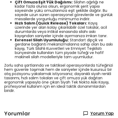
Çift Omuza Eşit Yük Dağılımı:
Silahın ağırlığı ne
kadar fazla olursa olsun, ergonomik şerit yapısı
sayesinde yükü omuzlarınıza eşit şekilde dağıtır. Bu
sayede uzun süren operasyonel görevlerde ve günlük
mesailerde yorgunluğu minimuma indirir.
Hızlı Salım (Quick Release) Tokaları:
Kayış
üzerinde yer alan kolay çıkarılabilir özel tokalar, acil
durumlarda veya intikal esnasında silahı askı
kayışından saniyeler içinde ayırmanıza imkan tanır.
Evrensel Silah Uyumluluğu:
Standart dipçik ve
gerdane bağlantı mekanizmalarına sahip olan bu askı
kayışı, Türk Silahlı Kuvvetleri ve Emniyet Teşkilatı
bünyesinde kullanılan tüm piyade tüfeği ve hafif
makineli silah modelleriyle tam uyumludur.
Zorlu saha şartlarında ve taktiksel operasyonlarda tüfeğinizi
hem güvenle taşımak hem de saniyeler içinde kusursuz bir
atış pozisyonu yakalamak istiyorsanız; dayanıklı siyah renkli
tasarımı, hızlı salım tokaları ve çift omuza yük dağıtan
ergonomik yapısıyla öne çıkan Siyah Tek Nokta Askı Kayışı,
profesyonel kullanım için en ideal taktik donanımlardan
biridir.
Yorumlar
Yorum Yap