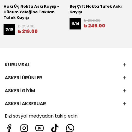
Haki Üç Nokta Askı Kayışı -
Bej Çift Nokta Tüfek Askı
Hücum Yeleğine Takılan
Kayışı
Tüfek Kayışı
₺ 289.00
%
14
₺ 249.00
₺ 259.00
%
15
₺ 219.00
KURUMSAL
ASKERİ ÜRÜNLER
ASKERİ GİYİM
ASKERİ AKSESUAR
Bizi sosyal medyadan takip edin: