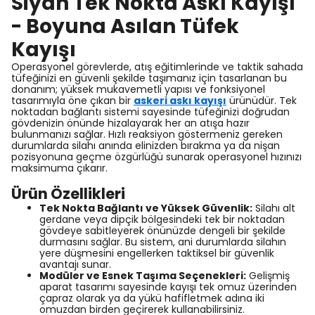
Siyah Tek Nokta Askı Kayışı
- Boyuna Asılan Tüfek
Kayışı
Operasyonel görevlerde, atış eğitimlerinde ve taktik sahada
tüfeğinizi en güvenli şekilde taşımanız için tasarlanan bu
donanım; yüksek mukavemetli yapısı ve fonksiyonel
tasarımıyla öne çıkan bir
askeri askı kayışı
ürünüdür. Tek
noktadan bağlantı sistemi sayesinde tüfeğinizi doğrudan
gövdenizin önünde hizalayarak her an atışa hazır
bulunmanızı sağlar. Hızlı reaksiyon göstermeniz gereken
durumlarda silahı anında elinizden bırakma ya da nişan
pozisyonuna geçme özgürlüğü sunarak operasyonel hızınızı
maksimuma çıkarır.
Ürün Özellikleri
Tek Nokta Bağlantı ve Yüksek Güvenlik:
Silahı alt
gerdane veya dipçik bölgesindeki tek bir noktadan
gövdeye sabitleyerek önünüzde dengeli bir şekilde
durmasını sağlar. Bu sistem, ani durumlarda silahın
yere düşmesini engellerken taktiksel bir güvenlik
avantajı sunar.
Modüler ve Esnek Taşıma Seçenekleri:
Gelişmiş
aparat tasarımı sayesinde kayışı tek omuz üzerinden
çapraz olarak ya da yükü hafifletmek adına iki
omuzdan birden geçirerek kullanabilirsiniz.