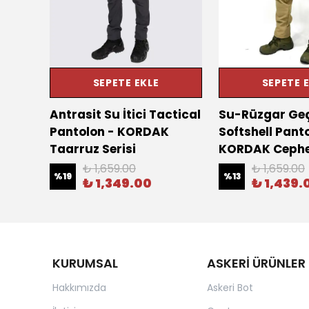
SEPETE EKLE
SEPETE 
ez
Antrasit Su İtici Tactical
Su-Rüzgar Geç
tolon
Pantolon - KORDAK
Softshell Pant
risi
Taarruz Serisi
KORDAK Cephe 
₺ 1,659.00
₺ 1,659.00
%
19
%
13
₺ 1,349.00
₺ 1,439.
KURUMSAL
ASKERİ ÜRÜNLER
Hakkımızda
Askeri Bot