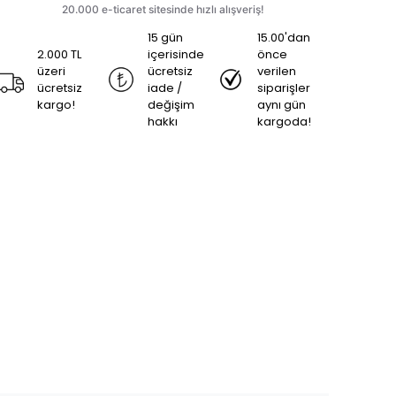
15 gün
15.00'dan
2.000 TL
içerisinde
önce
üzeri
ücretsiz
verilen
ücretsiz
iade /
siparişler
kargo!
değişim
aynı gün
hakkı
kargoda!