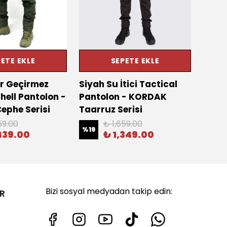
ETE EKLE
SEPETE EKLE
r Geçirmez
Siyah Su İtici Tactical
Bej S
hell Pantolon -
Pantolon - KORDAK
Pant
ephe Serisi
Taarruz Serisi
Taarr
59.00
₺ 1,659.00
%
19
%
19
439.00
₺ 1,349.00
Bizi sosyal medyadan takip edin:
R