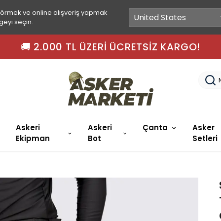
görmek ve online alışveriş yapmak
geyi seçin.
🚚 2.000 TL ÜZERI ÜCRETSIZ KARGO!
Askeri
Askeri
Çanta
Asker
Ekipman
Bot
Setleri