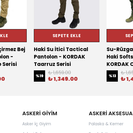
EKLE
SEPETE EKLE
SEP
irmez Bej
Haki Su İtici Tactical
Su-Rüzga
olon -
Pantolon - KORDAK
Haki Softs
Serisi
Taarruz Serisi
KORDAK C
₺ 1,659.00
₺ 1,6
%
19
%
13
00
₺ 1,349.00
₺ 1,
ASKERİ GİYİM
ASKERİ AKSESUA
Asker İç Giyim
Palaska & Kemer