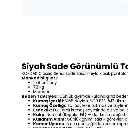
Siyah Sade Görünümlü Tak
KORDAK Classic Serisi, sade tasarımıyla klasik pantolon
Manken bilgileri:
1.78 cm boy
78 kg
M beden
Beden Tavsiyesi:
Günlük giyimde kullandığınız bedenini
Kumaş İçeriği:
%68 Naylon, %20 PES, %12 Likra
Kumaş Özelliği:
Su itici, leke tutmaz ve tüyl
Esneklik:
Full likralı kumaş sayesinde diz ve b
Kalıp:
Normal (Regular Fit) — dar kesim değildir
Kullanım Alanı:
Günlük giyim, taktik görevler, aç
Kemer Uyumu:
5 cm genişliğinde kemer köprül