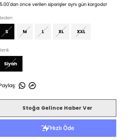
15.00'dan önce verilen siparişler aynı gün kargoda!
Beden
S
M
L
XL
XXL
Renk
Siyah
Paylaş
:
Stoğa Gelince Haber Ver