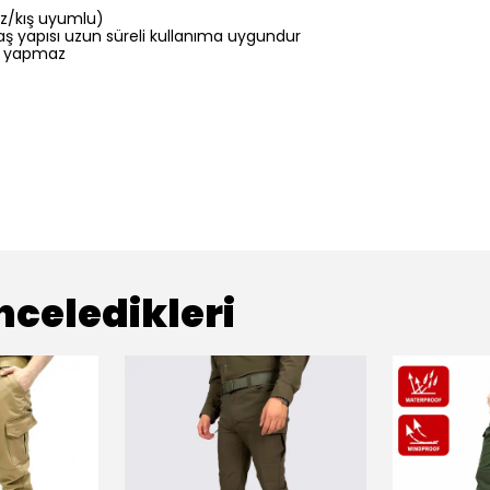
az/kış uyumlu)
aş yapısı uzun süreli kullanıma uygundur
sı yapmaz
nceledikleri