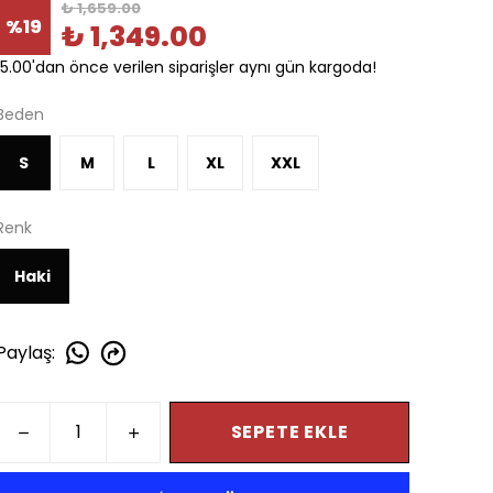
₺ 1,659.00
%
19
₺ 1,349.00
15.00'dan önce verilen siparişler aynı gün kargoda!
Beden
S
M
L
XL
XXL
Renk
Haki
Paylaş
:
SEPETE EKLE