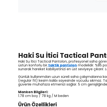
Haki Su İtici Tactical Pa
Haki Su İtici Tactical Pantolon, profesyonel saha gör
üstün konforlu bir
taktik pantolon
modelidir. %85 pol
sunarak hareket kabiliyetinizi en üst seviyeye çıkarır. 
Günlük kullanımdan uzun süreli saha çalışmalarına
(regular fit) kesim kalıbı sayesinde vücudu sıkmaz. Ta
güvenle muhafaza etmenizi sağlar. 5 cm genişliğindek
Manken Bilgileri:
1.78 cm boy / 78 kg / M beden
Ürün Özellikleri