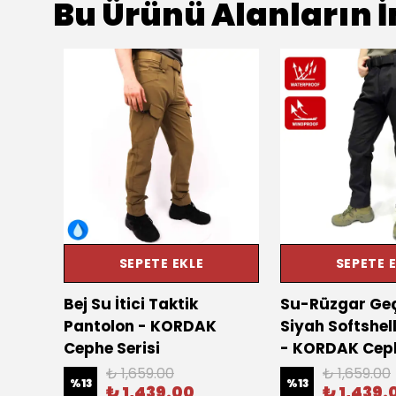
Bu Ürünü Alanların İ
SEPETE EKLE
SEPETE 
Bej Su İtici Taktik
Su-Rüzgar Ge
Pantolon - KORDAK
Siyah Softshel
Cephe Serisi
- KORDAK Ceph
₺ 1,659.00
₺ 1,659.00
%
13
%
13
₺ 1,439.00
₺ 1,439.