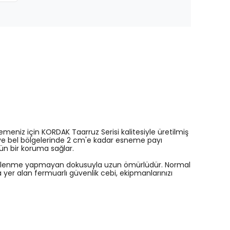
eniz için KORDAK Taarruz Serisi kalitesiyle üretilmiş
z ve bel bölgelerinde 2 cm'e kadar esneme payı
tün bir koruma sağlar.
tüylenme yapmayan dokusuyla uzun ömürlüdür. Normal
yer alan fermuarlı güvenlik cebi, ekipmanlarınızı