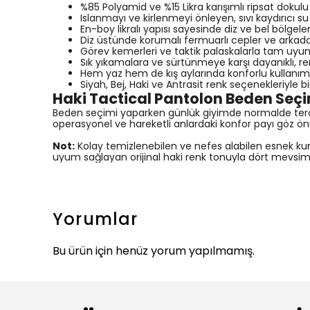
%85 Polyamid ve %15 Likra karışımlı ripsat dokulu
Islanmayı ve kirlenmeyi önleyen, sıvı kaydırıcı su 
En-boy likralı yapısı sayesinde diz ve bel bölge
Diz üstünde korumalı fermuarlı cepler ve arkada
Görev kemerleri ve taktik palaskalarla tam uyu
Sık yıkamalara ve sürtünmeye karşı dayanıklı,
Hem yaz hem de kış aylarında konforlu kullanım
Siyah, Bej, Haki ve Antrasit renk seçenekleriyle bir
Haki Tactical Pantolon Beden Seç
Beden seçimi yaparken günlük giyimde normalde tercih e
operasyonel ve hareketli anlardaki konfor payı göz ön
Not:
Kolay temizlenebilen ve nefes alabilen esnek kum
uyum sağlayan orijinal haki renk tonuyla dört mevsim b
Yorumlar
Bu ürün için henüz yorum yapılmamış.