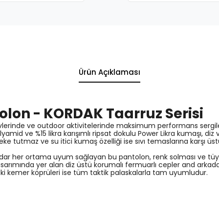
Ürün Açıklaması
ntolon - KORDAK Taarruz Serisi
evlerinde ve outdoor aktivitelerinde maksimum performans sergilem
yamid ve %15 likra karışımlı ripsat dokulu Power Likra kumaşı, di
Leke tutmaz ve su itici kumaş özelliği ise sıvı temaslarına karşı üs
 kadar her ortama uyum sağlayan bu pantolon, renk solması ve 
sarımında yer alan diz üstü korumalı fermuarlı cepler and arkada 
i kemer köprüleri ise tüm taktik palaskalarla tam uyumludur.