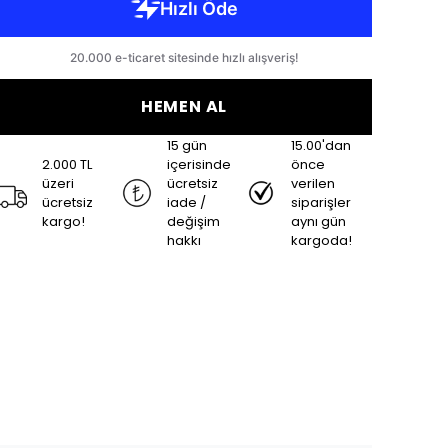
HEMEN AL
15 gün
15.00'dan
2.000 TL
içerisinde
önce
üzeri
ücretsiz
verilen
ücretsiz
iade /
siparişler
kargo!
değişim
aynı gün
hakkı
kargoda!