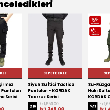
nceledikleri
EKLE
SEPETE EKLE
SEP
çirmez
Siyah Su İtici Tactical
Su-Rüzga
l Pantolon
Pantolon - KORDAK
Haki Softs
e Serisi
Taarruz Serisi
KORDAK C
₺ 1,659.00
₺ 1,6
%
19
%
13
00
₺ 1,349.00
₺ 1,