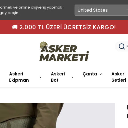
görmek ve online alışveriş yapmak
geyi seçin.
🚚 2.000 TL ÜZERI ÜCRETSIZ KARGO!
Askeri
Askeri
Çanta
Asker
Ekipman
Bot
Setleri