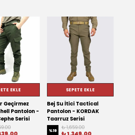
ETE EKLE
SEPETE EKLE
r Geçirmez
Bej Su İtici Tactical
Siyah
hell Pantolon -
Pantolon - KORDAK
Pant
ephe Serisi
Taarruz Serisi
Cephe
59.00
₺ 1,659.00
%
19
%
13
439.00
₺ 1,349.00