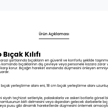
Ürün Açıklaması
ıçak Kılıfı
arazi şartlarında bıçakların en güvenli ve konforlu şekilde taşın
 komando bıçaklarının dış çevreye veya personele kazara zara
arşı korur.
Bıçağın hareket esnasında düşmesini önleyen emniyet 
ardır.
bıçak yerleştirme alanı eni,
18 cm bıçak yerleştirme alanı uzunluğu 
siyah teçhizat setleriyle,
palaskalarla ve askeri botlarla görsel b
k namlusunun kılıfı delmesini veya dışarıdan gelecek darbelerle bıç
eya pusu gibi dinamik hareketlerde düşmesini önlemek amacıyla ç