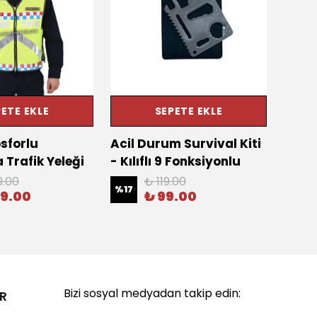
ETE EKLE
SEPETE EKLE
osforlu
Acil Durum Survival Kiti
Outd
Trafik Yeleği
- Kılıflı 9 Fonksiyonlu
Kamu
9.00
₺ 119.00
%
17
%
13
39.00
₺ 99.00
Bizi sosyal medyadan takip edin:
R