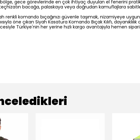
 bölge,
gece görevlerinde en çok ihtiyaç duyulan el fenerini prati
teçhizatın bacağa,
palaskaya veya doğrudan kamuflajlara sabitle
yah renkli komando bıçağınızı güvenle taşımak,
nizamiyeye uygun a
apısıyla öne çıkan Siyah Kasatura Komando Bıçak Kılıfı,
dayanıklılık 
iyle Türkiye'nin her yerine hızlı kargo avantajıyla hemen sipariş 
nceledikleri