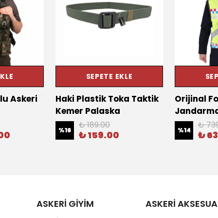
EKLE
SEPETE EKLE
SEP
lu Askeri
Haki Plastik Toka Taktik
Orijinal F
Kemer Palaska
Jandarma 
₺ 189.00
₺ 73
%
16
%
14
.00
₺ 159.00
₺ 6
ASKERİ GİYİM
ASKERİ AKSESUA