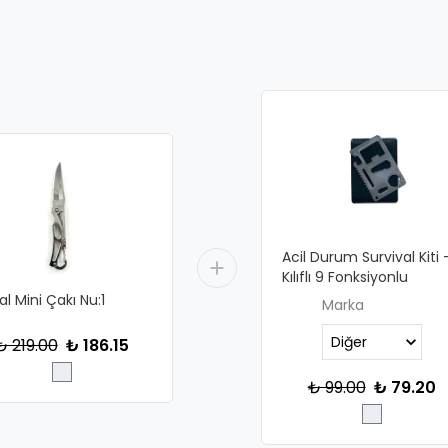
Acil Durum Survival Kiti 
Kılıflı 9 Fonksiyonlu
l Mini Çakı Nu:1
Marka
₺ 219.00
₺ 186.15
₺ 99.00
₺ 79.20