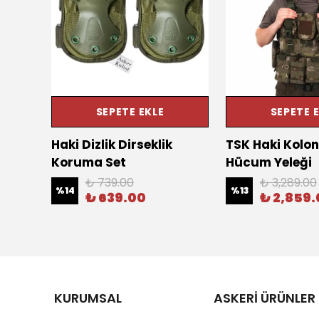
SEPETE EKLE
SEPETE 
 Çöl
Haki Dizlik Dirseklik
TSK Haki Kolon
Koruma Set
Hücum Yeleği
₺ 739.00
₺ 3,289.00
%
14
%
13
₺ 639.00
₺ 2,859
KURUMSAL
ASKERİ ÜRÜNLER