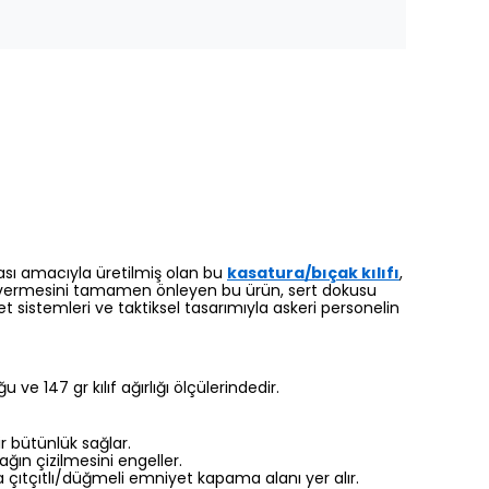
ması amacıyla üretilmiş olan bu
kasatura/bıçak
kılıfı
,
r vermesini tamamen önleyen bu ürün,
sert dokusu
sistemleri ve taktiksel tasarımıyla askeri personelin
ve 147 gr kılıf ağırlığı ölçülerindedir.
ir bütünlük sağlar.
ağın çizilmesini engeller.
ıtçıtlı/düğmeli emniyet kapama alanı yer alır.