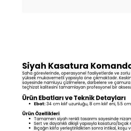
Siyah Kasatura Komando B
Saha görevlerinde,
operasyonel faaliyetlerde ve zorlu 
yüksek mukavemetli yapısıyla öne çıkmaktadır.
Keskin
sayesinde namluyu çizilmelere,
darbelere ve çamura k
teçhizat kalitesini tamamlayan profesyonel bir aksesu
Ürün Ebatları ve Teknik Detayları
Ebat:
34 cm kılıf uzunluğu,
8 cm kılıf eni,
5.
5 cm 
Ürün Özellikleri
Tamamen siyah renkli tasarımı sayesinde nizami 
Sert ve dayanıklı dikişli yapısıyla kasatura/bıça
Bıçağın kılıfa yerleştirildikten sonra intikal,
koşu v