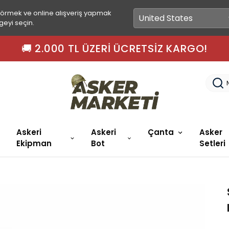
görmek ve online alışveriş yapmak
geyi seçin.
🚀 15.00'A KADAR S
Askeri
Askeri
Çanta
Asker
Ekipman
Bot
Setleri