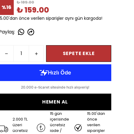
₺ 189.00
%
16
₺ 159.00
15.00'dan önce verilen siparişler aynı gün kargoda!
Paylaş
:
SEPETE EKLE
HEMEN AL
15 gün
15.00'dan
2.000 TL
içerisinde
önce
üzeri
ücretsiz
verilen
ücretsiz
iade /
siparişler