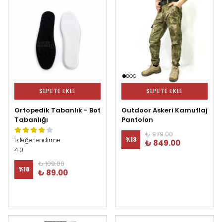
SEPETE EKLE
SEPETE EKLE
Ortopedik Tabanlık - Bot
Outdoor Askeri Kamuflaj
Tabanlığı
Pantolon
₺ 979.00
%
13
1 değerlendirme
₺ 849.00
4.0
₺ 109.00
%
18
₺ 89.00