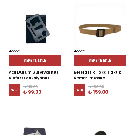
SEPETE EKLE
SEPETE EKLE
Acil Durum Survival Kiti -
Bej Plastik Toka Taktik
Kılıflı 9 Fonksiyonlu
Kemer Palaska
₺ 119.00
₺ 189.00
%
17
%
16
₺ 99.00
₺ 159.00