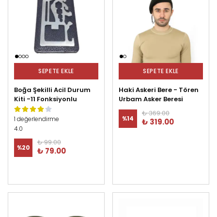
SEPETE EKLE
SEPETE EKLE
Boğa Şekilli Acil Durum
Haki Askeri Bere - Tören
Kiti -11 Fonksiyonlu
Urbam Asker Beresi
₺ 369.00
%
14
1 değerlendirme
₺ 319.00
4.0
₺ 99.00
%
20
₺ 79.00