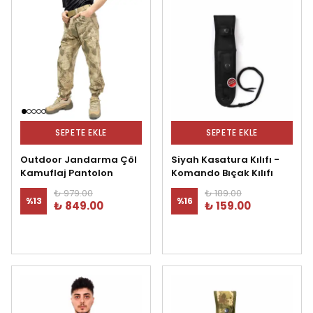
SEPETE EKLE
SEPETE EKLE
Outdoor Jandarma Çöl
Siyah Kasatura Kılıfı -
Kamuflaj Pantolon
Komando Bıçak Kılıfı
₺ 979.00
₺ 189.00
%
13
%
16
₺ 849.00
₺ 159.00