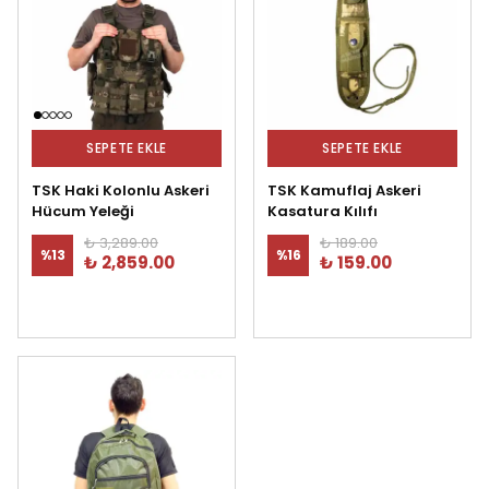
SEPETE EKLE
SEPETE EKLE
TSK Haki Kolonlu Askeri
TSK Kamuflaj Askeri
Hücum Yeleği
Kasatura Kılıfı
₺ 3,289.00
₺ 189.00
%
13
%
16
₺ 2,859.00
₺ 159.00