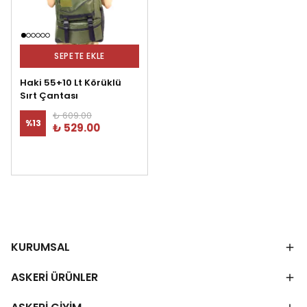
SEPETE EKLE
Haki 55+10 Lt Körüklü
Sırt Çantası
₺ 609.00
%
13
₺ 529.00
KURUMSAL
ASKERİ ÜRÜNLER