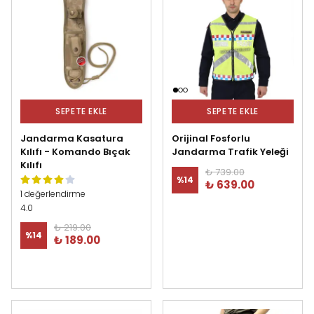
SEPETE EKLE
SEPETE EKLE
Jandarma Kasatura
Orijinal Fosforlu
Kılıfı - Komando Bıçak
Jandarma Trafik Yeleği
Kılıfı
₺ 739.00
%
14
₺ 639.00
1 değerlendirme
4.0
₺ 219.00
%
14
₺ 189.00