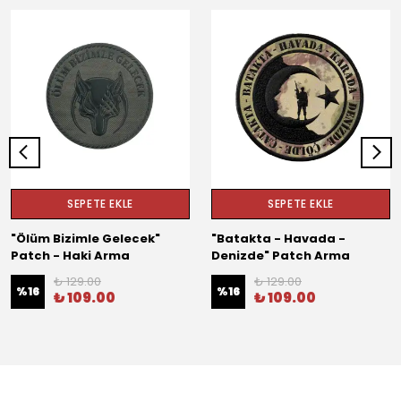
SEPETE EKLE
SEPETE EKLE
"Ölüm Bizimle Gelecek"
"Batakta - Havada -
Patch - Haki Arma
Denizde" Patch Arma
₺ 129.00
₺ 129.00
%
16
%
16
₺ 109.00
₺ 109.00