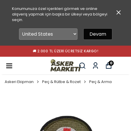
Konumunuza özel içerikleri görmek ve online
alışveriş yapmak için başka bir ülkeyi veya bölgeyi
seçin.
Devam
🚚 2.000 TL ÜZERI ÜCRETSIZ KARGO!
0
Askeri Ekipman
Peç & Rütbe & Rozet
Peç & Arma