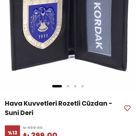
Hava Kuvvetleri Rozetli Cüzdan -
Suni Deri
₺ 459.00
%
13
₺ 399.00