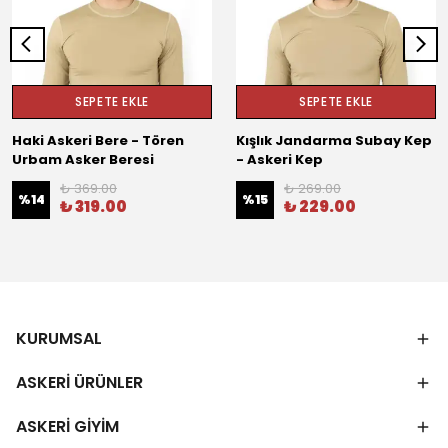
SEPETE EKLE
SEPETE EKLE
Haki Askeri Bere - Tören
Kışlık Jandarma Subay Kep
Urbam Asker Beresi
- Askeri Kep
₺ 369.00
₺ 269.00
%
14
%
15
₺ 319.00
₺ 229.00
KURUMSAL
ASKERİ ÜRÜNLER
ASKERİ GİYİM