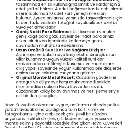
tasarımında en sık kullandığınız kimlik ve kartlar için 2
adet şeffaf bölme, 4 adet bağımsız kartlık cebi olmak
üzere toplamda 10 adet kart yerleştirme alanı
bulunur. Ayrıca anılarınızı yanınızda taşıyabilmeniz için
birden fazla vesikalık fotoğraf koyulabilecek özel bir
yuva yer almaktadır.
Geniş Nakit Para Bölmesi:
Üst kısmında yer alan
geniş kağıt para gözü sayesinde, nakit paralarınızı
askeri bir düzen içerisinde, katlamaya gerek
duymadan muhafaza edebilirsiniz.
Uzun Ömürlü Suni Deri ve Sağlam Dikişler:
Aşınmaya ve bükülmeye karşı ekstra dirençli, uzun
yıllar kullanıma uygun yüksek kaliteli suni deri
malzemeden üretilmiştir. Kusursuz ve muntazam
dikiş yapısı sayesinde yoğun kullanımda bile dikişlerde
açılma veya sökülme meydana gelmez.
Orijinal Monte Metal Rozet:
Cüzdanın gövdesine
entegre ve düşmeye karşı mukavemetli şekilde
monte edilen döküm Hava Kuvvetleri rozeti,
cüzdandan kolay kolay ayrılmaz ve net işlemeleriyle
asil bir duruş sergiler.
Hava Kuvvetleri nizamına uygun, üniforma cebinde potluk
yaratmayacak ama açıldığında tüm kart, kimlik ve
fotoğraflarınızı içine alabilecek çok işlevli bir cüzdan
arıyorsanız; kaliteli dikişleri, çift kademeli açılır yapısı ve
monte edilmiş dayanıklı rozetiyle öne çıkan Hava Kuvvetleri
Rozetli Suni Deri Cüzdan, operasyonel ve günlük kullanım