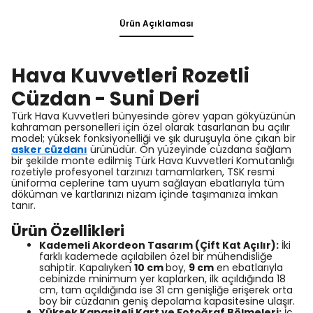
Ürün Açıklaması
Hava Kuvvetleri Rozetli
Cüzdan - Suni Deri
Türk Hava Kuvvetleri bünyesinde görev yapan gökyüzünün
kahraman personelleri için özel olarak tasarlanan bu açılır
model; yüksek fonksiyonelliği ve şık duruşuyla öne çıkan bir
asker cüzdanı
ürünüdür. Ön yüzeyinde cüzdana sağlam
bir şekilde monte edilmiş Türk Hava Kuvvetleri Komutanlığı
rozetiyle profesyonel tarzınızı tamamlarken, TSK resmi
üniforma ceplerine tam uyum sağlayan ebatlarıyla tüm
döküman ve kartlarınızı nizam içinde taşımanıza imkan
tanır.
Ürün Özellikleri
Kademeli Akordeon Tasarım (Çift Kat Açılır):
İki
farklı kademede açılabilen özel bir mühendisliğe
sahiptir. Kapalıyken
10 cm
boy,
9 cm
en ebatlarıyla
cebinizde minimum yer kaplarken, ilk açıldığında 18
cm, tam açıldığında ise 31 cm genişliğe erişerek orta
boy bir cüzdanın geniş depolama kapasitesine ulaşır.
Yüksek Kapasiteli Kart ve Fotoğraf Bölmeleri:
İç