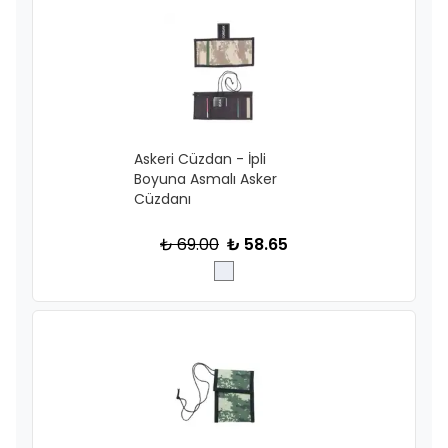
Askeri Cüzdan - İpli
Boyuna Asmalı Asker
Cüzdanı
₺ 69.00
₺ 58.65