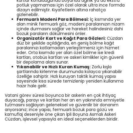
kartlar konulduğunda boyunda ağırlık ya da ekstra
potluk yapmaması için özel olarak ultra ince formda
dizayn edilmiştir. Kıyafetlerin altına rahatça
gizlenebilir.
Fermuarlı Madeni Para Bölmesi:
İç kısmında yer
alan minik fermuarlı göz, madeni paralarınızın nizam
içinde durmasını sağlar ve hareket halindesiniz dahi
bozuk paraların dökülmesini önler.
Organizatör Kart ve Kağıt Para Gözleri:
Cüzdan
düz bir şekilde açıldığında, en geniş bölme kağıt
paralarınızı katlamadan yerleştirmeniz için hizmet
eder. Orta kısımda yer alan özel bölme ise kredi
kartları, otobüs kartları ve askeri kimlikler için güvenli
bir depolama alanı sunar.
Yıkanabilir ve Hızlı Kuran Kumaş:
Zorlu kışla
şartlarında kirlenme durumunda kolayca yıkanabilir
özelliğe sahiptir. Hızlı kuruyan taktik kumaş yapısı
sayesinde kısa sürede temizlenip yeniden kullanıma
hazır hale gelir.
Vatani görev süresi boyunca bir askerin en çok ihtiyaç
duyacağı, parayı ve kartları her an en yakınında emniyetle
tutmasını sağlayan geleneksel ve güvenilir bir donanım
arıyorsanız; ince yapısı, fermuarlı bozuk para gözü ve
kamuflaj deseniyle öne çıkan İpli Boyuna Asmalı Askeri
Cüzdan, işlevsel yapısıyla en ideal seçeneklerden biridir.