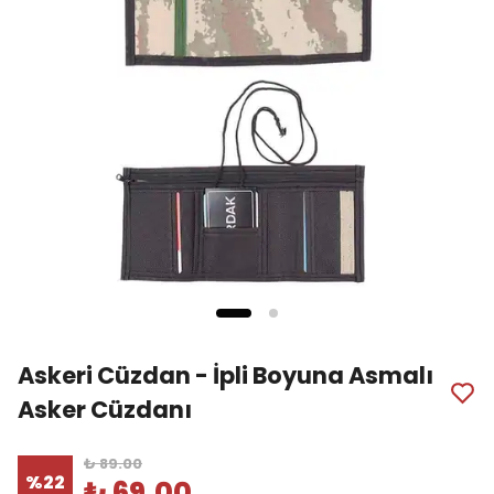
Askeri Cüzdan - İpli Boyuna Asmalı
Asker Cüzdanı
₺ 89.00
%
22
₺ 69.00