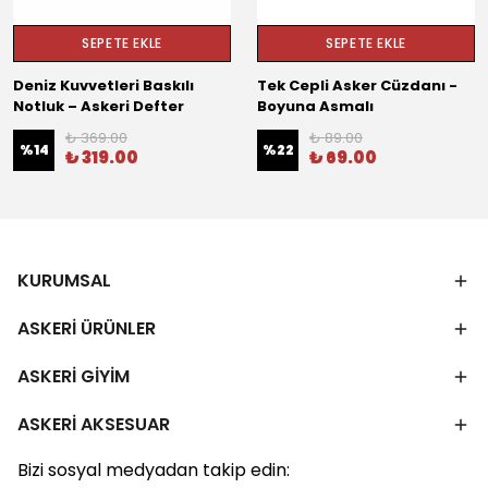
SEPETE EKLE
SEPETE EKLE
Deniz Kuvvetleri Baskılı
Tek Cepli Asker Cüzdanı -
Notluk – Askeri Defter
Boyuna Asmalı
₺ 369.00
₺ 89.00
%
14
%
22
₺ 319.00
₺ 69.00
KURUMSAL
ASKERİ ÜRÜNLER
ASKERİ GİYİM
ASKERİ AKSESUAR
Bizi sosyal medyadan takip edin: