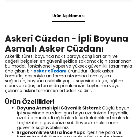
Ürün Açıklaması
Askeri Cüzdan - İpli Boyuna
Asmalı Asker Cüzdanı
Askerlik süresi boyunca nakit parayı, çarşı kartlarını ve
değerli belgeleri en güvenli şekilde saklamak için tasarlanan
bu model; fonksiyonel yapısı ve yüksek güvenlikli tasarımıyla
öne çıkan bir
asker cüzdanı
ürünüdür. Klasik askeri
kamuflaj deseniyle üniforma nizamına tam uyum
sağlarken, boyuna asılabilir yapısı sayesinde kışla, eğitim
alanı ve koğuş ortamında paralarınızın kaybolma veya
çalınma riskini tamamen ortadan kaldırır.
Ürün Özellikleri
Boyuna Asmalı İpli Güvenlik Sistemi:
Güçlü boyun
ipi sayesinde cüzdanı gün boyu üzerinizde taşıyabilir,
özellikle hareketli eğitimlerde ve kalabalık ortamlarda
teçhizatınızı gövdenize sabitleyerek maksimum
güvenlik sağlayabilirsiniz.
Ergonomik ve Ultra İnce Yapı:
İçerisine para ve