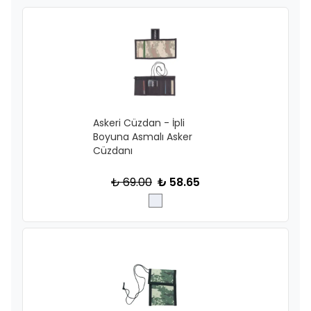
Askeri Cüzdan - İpli
Boyuna Asmalı Asker
Cüzdanı
₺ 69.00
₺ 58.65