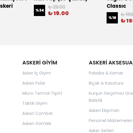
skeri
Classıc
₺ 29.00
%
34
₺ 19.00
₺ 189
%
16
₺ 1
ASKERİ GİYİM
ASKERİ AKSESUA
Asker İç Giyim
Palaska & Kemer
Askeri Polar
Bıçak & Kasatura
Micro Termal Tişört
Kurşun Geçirmez Ürü
Balistik
Taktik Giyim
Askeri Ekipman
Askeri Combat
Personel Malzemeleri
Askeri Gömlek
Asker Setleri