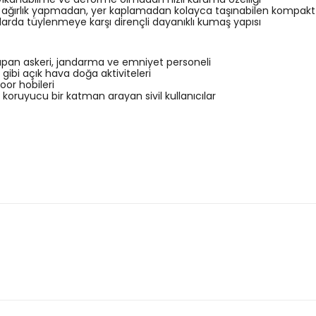
 ağırlık yapmadan, yer kaplamadan kolayca taşınabilen kompak
larda tüylenmeye karşı dirençli dayanıklı kumaş yapısı
apan askeri, jandarma ve emniyet personeli
rı gibi açık hava doğa aktiviteleri
oor hobileri
koruyucu bir katman arayan sivil kullanıcılar