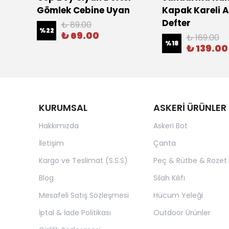
Gömlek Cebine Uyan
Kapak Kareli A
Defter
₺ 89.00
%
22
₺ 69.00
₺ 169.00
%
18
₺ 139.00
KURUMSAL
ASKERİ ÜRÜNLER
Hakkımızda
Askeri Bot
İletişim
Çanta
Kargo ve Teslimat (S.S.S)
Peç & Rütbe & Rozet
Blog
Silah Kılıfı
Mesafeli Satış Sözleşmesi
Hücum Yeleği
İptal & İade Politikası
Outdoor Ürünler