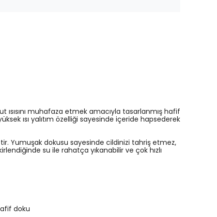
ücut ısısını muhafaza etmek amacıyla tasarlanmış hafif
ksek ısı yalıtım özelliği sayesinde içeride hapsederek
tir. Yumuşak dokusu sayesinde cildinizi tahriş etmez,
rlendiğinde su ile rahatça yıkanabilir ve çok hızlı
afif doku