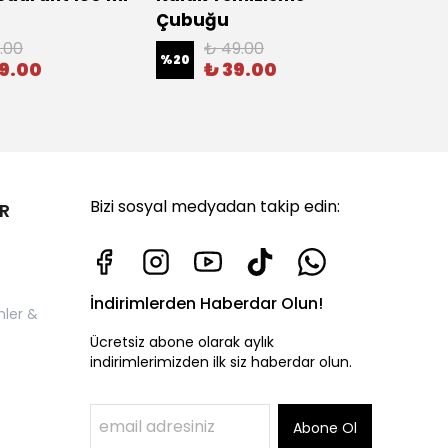
Çubuğu
%
17
.00
₺ 49.00
%
20
59.00
₺ 39.00
Bizi sosyal medyadan takip edin:
R
İndirimlerden Haberdar Olun!
nler &
Ücretsiz abone olarak aylık
indirimlerimizden ilk siz haberdar olun.
Abone Ol