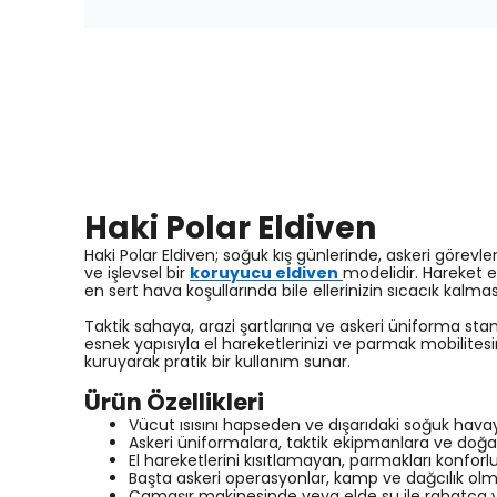
Haki Polar Eldiven
Haki Polar Eldiven; soğuk kış günlerinde, askeri göre
ve işlevsel bir
koruyucu eldiven
modelidir. Hareket e
en sert hava koşullarında bile ellerinizin sıcacık kalmas
Taktik sahaya, arazi şartlarına ve askeri üniforma sta
esnek yapısıyla el hareketlerinizi ve parmak mobilitesi
kuruyarak pratik bir kullanım sunar.
Ürün Özellikleri
Vücut ısısını hapseden ve dışarıdaki soğuk havay
Askeri üniformalara, taktik ekipmanlara ve doğ
El hareketlerini kısıtlamayan, parmakları konforl
Başta askeri operasyonlar, kamp ve dağcılık ol
Çamaşır makinesinde veya elde su ile rahatça 