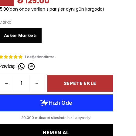
₺ 129.00
15.00'dan önce verilen siparişler aynı gün kargoda!
Marka
Asker Marketi
1 değerlendirme
Paylaş
:
SEPETE EKLE
HEMEN AL