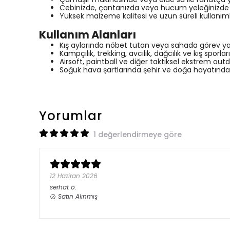
Cebinizde, çantanızda veya hücum yeleğinizde
Yüksek malzeme kalitesi ve uzun süreli kullanım
Kullanım Alanları
Kış aylarında nöbet tutan veya sahada görev y
Kampçılık, trekking, avcılık, dağcılık ve kış sporla
Airsoft, paintball ve diğer taktiksel ekstrem outd
Soğuk hava şartlarında şehir ve doğa hayatında 
Yorumlar
1 değerlendirmeye göre
12 Haziran 2026
serhat
ö.
Satın Alınmış