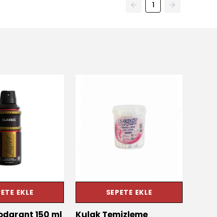
1
ETE EKLE
SEPETE EKLE
odarant 150 ml
Kulak Temizleme
Haki 