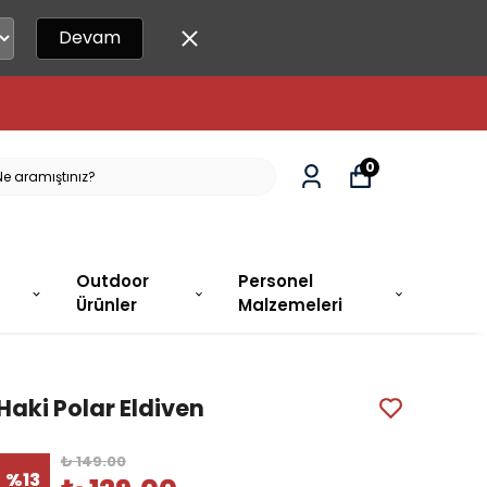
Devam
0
Outdoor
Personel
Ürünler
Malzemeleri
Haki Polar Eldiven
₺ 149.00
%
13