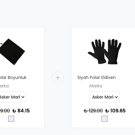
olar Boyunluk
Siyah Polar Eldiven
arka
Marka
9.00
₺ 84.15
₺ 129.00
₺ 109.65