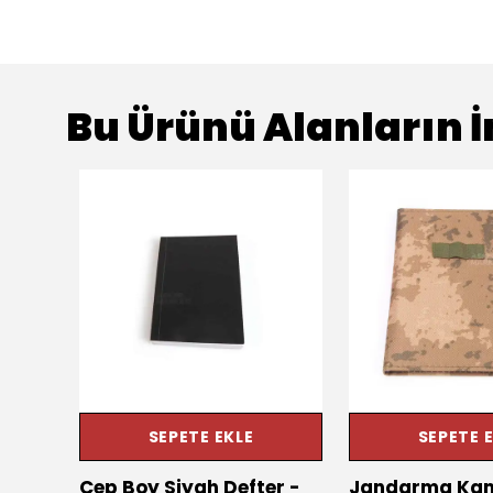
Bu Ürünü Alanların İ
SEPETE EKLE
SEPETE 
emi
Cep Boy Siyah Defter -
Jandarma Kamu