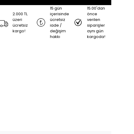
15 gün
15.00'dan
2.000 TL
içerisinde
önce
üzeri
ücretsiz
verilen
ücretsiz
iade /
siparişler
kargo!
değişim
aynı gün
hakkı
kargoda!