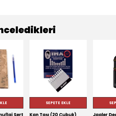
nceledikleri
EKLE
SEPETE EKLE
SEP
flaj Sert
Kan Taşı (20 Çubuk)
Jagler De