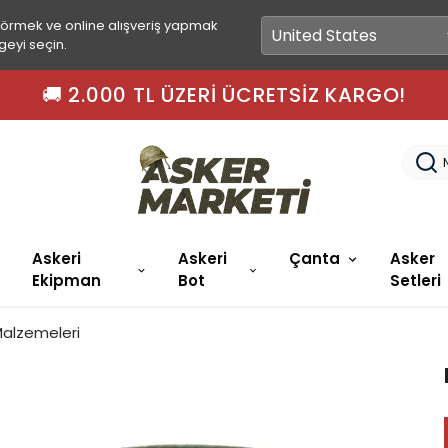
görmek ve online alışveriş yapmak
geyi seçin.
🚚 2.000 TL ÜZERI ÜCRETSIZ KARGO!
Askeri
Askeri
Çanta
Asker
Ekipman
Bot
Setleri
Malzemeleri