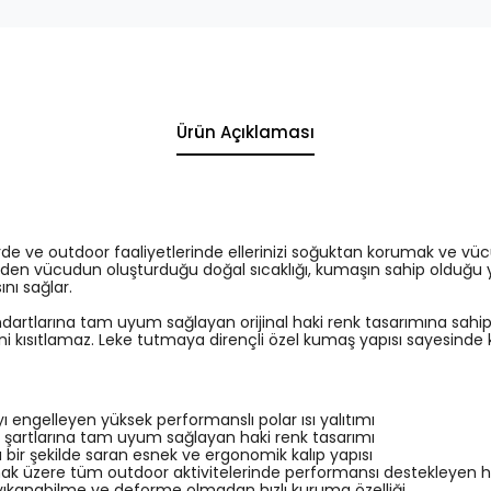
Ürün Açıklaması
vlerde ve outdoor faaliyetlerinde ellerinizi soğuktan korumak ve v
den vücudun oluşturduğu doğal sıcaklığı, kumaşın sahip olduğu yü
ını sağlar.
ndartlarına tam uyum sağlayan orijinal haki renk tasarımına sahip
ni kısıtlamaz. Leke tutmaya dirençli özel kumaş yapısı sayesinde ki
ı engelleyen yüksek performanslı polar ısı yalıtımı
a şartlarına tam uyum sağlayan haki renk tasarımı
u bir şekilde saran esnek ve ergonomik kalıp yapısı
mak üzere tüm outdoor aktivitelerinde performansı destekleyen h
yıkanabilme ve deforme olmadan hızlı kuruma özelliği