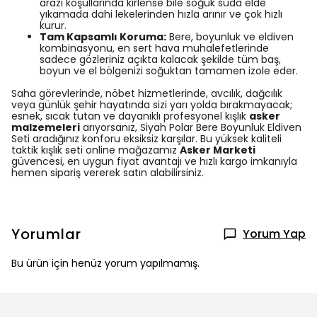
arazi koşullarında kirlense bile soğuk suda elde
yıkamada dahi lekelerinden hızla arınır ve çok hızlı
kurur.
Tam Kapsamlı Koruma:
Bere, boyunluk ve eldiven
kombinasyonu, en sert hava muhalefetlerinde
sadece gözleriniz açıkta kalacak şekilde tüm baş,
boyun ve el bölgenizi soğuktan tamamen izole eder.
Saha görevlerinde, nöbet hizmetlerinde, avcılık, dağcılık
veya günlük şehir hayatında sizi yarı yolda bırakmayacak;
esnek, sıcak tutan ve dayanıklı profesyonel kışlık
asker
malzemeleri
arıyorsanız, Siyah Polar Bere Boyunluk Eldiven
Seti aradığınız konforu eksiksiz karşılar. Bu yüksek kaliteli
taktik kışlık seti online mağazamız
Asker Marketi
güvencesi, en uygun fiyat avantajı ve hızlı kargo imkanıyla
hemen sipariş vererek satın alabilirsiniz.
Yorumlar
Yorum Yap
Bu ürün için henüz yorum yapılmamış.