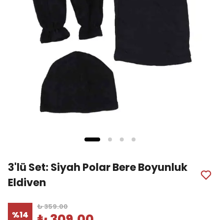
3'lü Set: Siyah Polar Bere Boyunluk
Eldiven
₺ 359.00
%
14
₺ 309.00