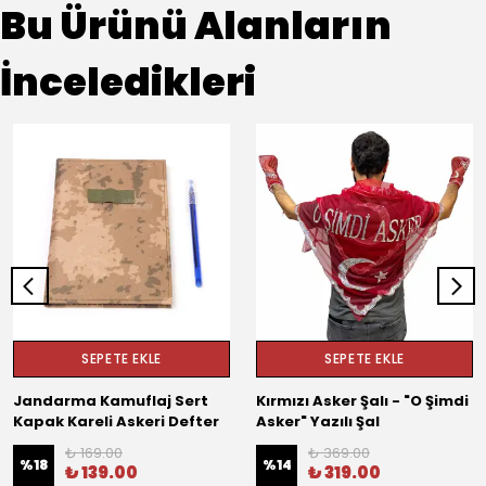
Bu Ürünü Alanların
İnceledikleri
SEPETE EKLE
SEPETE EKLE
Jandarma Kamuflaj Sert
Kırmızı Asker Şalı - "O Şimdi
Kapak Kareli Askeri Defter
Asker" Yazılı Şal
₺ 169.00
₺ 369.00
%
18
%
14
₺ 139.00
₺ 319.00