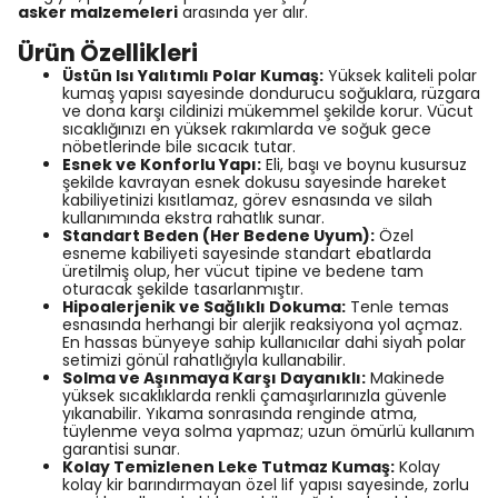
asker malzemeleri
arasında yer alır.
Ürün Özellikleri
Üstün Isı Yalıtımlı Polar Kumaş:
Yüksek kaliteli polar
kumaş yapısı sayesinde dondurucu soğuklara, rüzgara
ve dona karşı cildinizi mükemmel şekilde korur. Vücut
sıcaklığınızı en yüksek rakımlarda ve soğuk gece
nöbetlerinde bile sıcacık tutar.
Esnek ve Konforlu Yapı:
Eli, başı ve boynu kusursuz
şekilde kavrayan esnek dokusu sayesinde hareket
kabiliyetinizi kısıtlamaz, görev esnasında ve silah
kullanımında ekstra rahatlık sunar.
Standart Beden (Her Bedene Uyum):
Özel
esneme kabiliyeti sayesinde standart ebatlarda
üretilmiş olup, her vücut tipine ve bedene tam
oturacak şekilde tasarlanmıştır.
Hipoalerjenik ve Sağlıklı Dokuma:
Tenle temas
esnasında herhangi bir alerjik reaksiyona yol açmaz.
En hassas bünyeye sahip kullanıcılar dahi siyah polar
setimizi gönül rahatlığıyla kullanabilir.
Solma ve Aşınmaya Karşı Dayanıklı:
Makinede
yüksek sıcaklıklarda renkli çamaşırlarınızla güvenle
yıkanabilir. Yıkama sonrasında renginde atma,
tüylenme veya solma yapmaz; uzun ömürlü kullanım
garantisi sunar.
Kolay Temizlenen Leke Tutmaz Kumaş:
Kolay
kolay kir barındırmayan özel lif yapısı sayesinde, zorlu