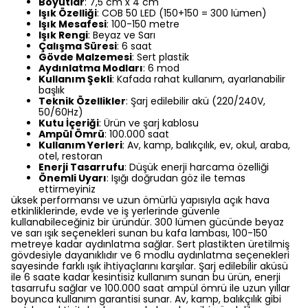
Boyutlar
: 7,5 cm x 4 cm
Işık Özelliği
: COB 50 LED (150+150 = 300 lümen)
Işık Mesafesi
: 100-150 metre
Işık Rengi
: Beyaz ve Sarı
Çalışma Süresi
: 6 saat
Gövde Malzemesi
: Sert plastik
Aydınlatma Modları
: 6 mod
Kullanım Şekli
: Kafada rahat kullanım, ayarlanabilir
başlık
Teknik Özellikler
: Şarj edilebilir akü (220/240V,
50/60Hz)
Kutu İçeriği
: Ürün ve şarj kablosu
Ampül Ömrü
: 100.000 saat
Kullanım Yerleri
: Av, kamp, balıkçılık, ev, okul, araba,
otel, restoran
Enerji Tasarrufu
: Düşük enerji harcama özelliği
Önemli Uyarı
: Işığı doğrudan göz ile temas
ettirmeyiniz
üksek performansı ve uzun ömürlü yapısıyla açık hava
etkinliklerinde, evde ve iş yerlerinde güvenle
kullanabileceğiniz bir üründür. 300 lümen gücünde beyaz
ve sarı ışık seçenekleri sunan bu kafa lambası, 100-150
metreye kadar aydınlatma sağlar. Sert plastikten üretilmiş
gövdesiyle dayanıklıdır ve 6 modlu aydınlatma seçenekleri
sayesinde farklı ışık ihtiyaçlarını karşılar. Şarj edilebilir aküsü
ile 6 saate kadar kesintisiz kullanım sunan bu ürün, enerji
tasarrufu sağlar ve 100.000 saat ampül ömrü ile uzun yıllar
boyunca kullanım garantisi sunar. Av, kamp, balıkçılık gibi