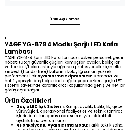
Ürün Açıklaması
YAGE YG-879 4 Modlu Şarjlı LED Kafa
Lambası
YAGE YG-879 Şarjlı LED Kafa Lambası; askeri personel, gece
nöbeti tutan güvenlik güçleri, kampçılar, avcılar, balıkçılar
ve tamirat/bakım işleriyle uğraşan profesyoneller için eller
serbest (hands-free) kullanım kolaylığı sunan yüksek
performanslı bir
aydınlatma ekipmanıdır.
Kompakt ve
hafif yapısıyla baş bölgesinde ağırlık yapmazken, güçlü LED
sistemi sayesinde karanlık arazi koşullarında geniş ve net bir
görüş açısı sağlar.
Ürün Özellikleri
Güçlü LED Işık Sistemi:
Kamp, avcılık, balıkçılık, gece
yürüyüşleri, operasyonel faaliyetler ve teknik tamirat
işlerinde üstün görüş alanı sunan yüksek kaliteli
aydınlatma performansı.
4 Fonksiyonlu Aydınlatma Modu:
Farklı taktik saha,
çevre tarama, yakın mesafe okuma veya acil durum