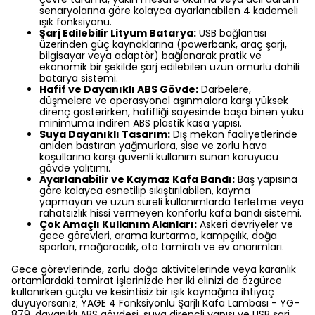
senaryolarına göre kolayca ayarlanabilen 4 kademeli
ışık fonksiyonu.
Şarj Edilebilir Lityum Batarya:
USB bağlantısı
üzerinden güç kaynaklarına (powerbank, araç şarjı,
bilgisayar veya adaptör) bağlanarak pratik ve
ekonomik bir şekilde şarj edilebilen uzun ömürlü dahili
batarya sistemi.
Hafif ve Dayanıklı ABS Gövde:
Darbelere,
düşmelere ve operasyonel aşınmalara karşı yüksek
direnç gösterirken, hafifliği sayesinde başa binen yükü
minimuma indiren ABS plastik kasa yapısı.
Suya Dayanıklı Tasarım:
Dış mekan faaliyetlerinde
aniden bastıran yağmurlara, sise ve zorlu hava
koşullarına karşı güvenli kullanım sunan koruyucu
gövde yalıtımı.
Ayarlanabilir ve Kaymaz Kafa Bandı:
Baş yapısına
göre kolayca esnetilip sıkıştırılabilen, kayma
yapmayan ve uzun süreli kullanımlarda terletme veya
rahatsızlık hissi vermeyen konforlu kafa bandı sistemi.
Çok Amaçlı Kullanım Alanları:
Askeri devriyeler ve
gece görevleri, arama kurtarma, kampçılık, doğa
sporları, mağaracılık, oto tamiratı ve ev onarımları.
Gece görevlerinde, zorlu doğa aktivitelerinde veya karanlık
ortamlardaki tamirat işlerinizde her iki elinizi de özgürce
kullanırken güçlü ve kesintisiz bir ışık kaynağına ihtiyaç
duyuyorsanız; YAGE 4 Fonksiyonlu Şarjlı Kafa Lambası - YG-
879, dayanıklı ABS gövdesi, suya dirençli yapısı ve USB şarj