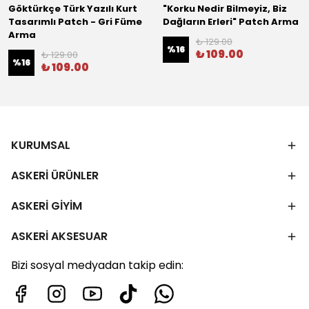
Göktürkçe Türk Yazılı Kurt
"Korku Nedir Bilmeyiz, Biz
Tasarımlı Patch - Gri Füme
Dağların Erleri" Patch Arma
Arma
₺ 129.00
%
16
₺ 109.00
₺ 129.00
%
16
₺ 109.00
KURUMSAL
ASKERİ ÜRÜNLER
ASKERİ GİYİM
ASKERİ AKSESUAR
Bizi sosyal medyadan takip edin: