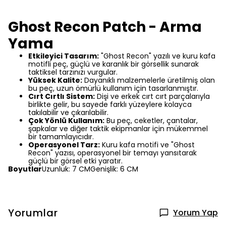
Ghost Recon Patch - Arma
Yama
Etkileyici Tasarım:
"Ghost Recon" yazılı ve kuru kafa
motifli peç, güçlü ve karanlık bir görsellik sunarak
taktiksel tarzınızı vurgular.
Yüksek Kalite:
Dayanıklı malzemelerle üretilmiş olan
bu peç, uzun ömürlü kullanım için tasarlanmıştır.
Cırt Cırtlı Sistem:
Dişi ve erkek cırt cırt parçalarıyla
birlikte gelir, bu sayede farklı yüzeylere kolayca
takılabilir ve çıkarılabilir.
Çok Yönlü Kullanım:
Bu peç, ceketler, çantalar,
şapkalar ve diğer taktik ekipmanlar için mükemmel
bir tamamlayıcıdır.
Operasyonel Tarz:
Kuru kafa motifi ve "Ghost
Recon" yazısı, operasyonel bir temayı yansıtarak
güçlü bir görsel etki yaratır.
Boyutlar
Uzunluk: 7 CMGenişlik: 6 CM
Yorumlar
Yorum Yap