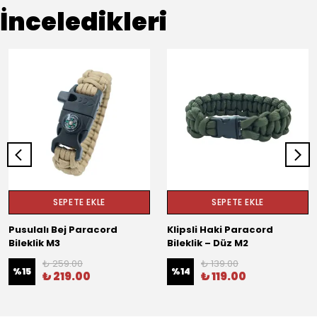
İnceledikleri
SEPETE EKLE
SEPETE EKLE
Pusulalı Bej Paracord
Klipsli Haki Paracord
Bileklik M3
Bileklik – Düz M2
₺ 259.00
₺ 139.00
%
15
%
14
₺ 219.00
₺ 119.00