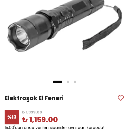
Elektroşok El Feneri
₺ 1,339.00
%
13
₺ 1,159.00
15.00'dan önce verilen siparişler aynı gün kargoda!