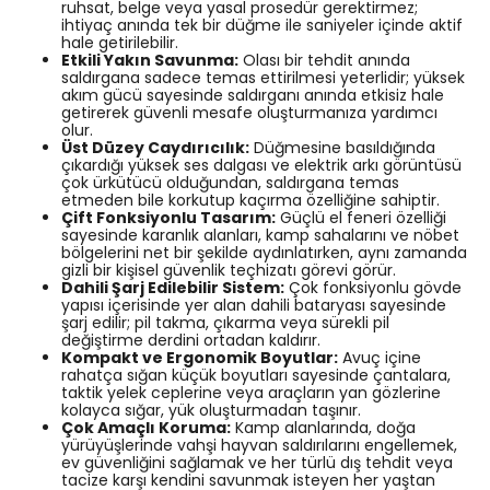
ruhsat, belge veya yasal prosedür gerektirmez;
ihtiyaç anında tek bir düğme ile saniyeler içinde aktif
hale getirilebilir.
Etkili Yakın Savunma:
Olası bir tehdit anında
saldırgana sadece temas ettirilmesi yeterlidir; yüksek
akım gücü sayesinde saldırganı anında etkisiz hale
getirerek güvenli mesafe oluşturmanıza yardımcı
olur.
Üst Düzey Caydırıcılık:
Düğmesine basıldığında
çıkardığı yüksek ses dalgası ve elektrik arkı görüntüsü
çok ürkütücü olduğundan, saldırgana temas
etmeden bile korkutup kaçırma özelliğine sahiptir.
Çift Fonksiyonlu Tasarım:
Güçlü el feneri özelliği
sayesinde karanlık alanları, kamp sahalarını ve nöbet
bölgelerini net bir şekilde aydınlatırken, aynı zamanda
gizli bir kişisel güvenlik teçhizatı görevi görür.
Dahili Şarj Edilebilir Sistem:
Çok fonksiyonlu gövde
yapısı içerisinde yer alan dahili bataryası sayesinde
şarj edilir; pil takma, çıkarma veya sürekli pil
değiştirme derdini ortadan kaldırır.
Kompakt ve Ergonomik Boyutlar:
Avuç içine
rahatça sığan küçük boyutları sayesinde çantalara,
taktik yelek ceplerine veya araçların yan gözlerine
kolayca sığar, yük oluşturmadan taşınır.
Çok Amaçlı Koruma:
Kamp alanlarında, doğa
yürüyüşlerinde vahşi hayvan saldırılarını engellemek,
ev güvenliğini sağlamak ve her türlü dış tehdit veya
tacize karşı kendini savunmak isteyen her yaştan