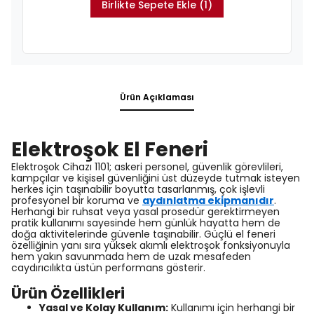
Birlikte Sepete Ekle (1)
Ürün Açıklaması
Elektroşok El Feneri
Elektroşok Cihazı 1101; askeri personel, güvenlik görevlileri,
kampçılar ve kişisel güvenliğini üst düzeyde tutmak isteyen
herkes için taşınabilir boyutta tasarlanmış, çok işlevli
profesyonel bir koruma ve
aydınlatma ekipmanıdır
.
Herhangi bir ruhsat veya yasal prosedür gerektirmeyen
pratik kullanımı sayesinde hem günlük hayatta hem de
doğa aktivitelerinde güvenle taşınabilir. Güçlü el feneri
özelliğinin yanı sıra yüksek akımlı elektroşok fonksiyonuyla
hem yakın savunmada hem de uzak mesafeden
caydırıcılıkta üstün performans gösterir.
Ürün Özellikleri
Yasal ve Kolay Kullanım:
Kullanımı için herhangi bir