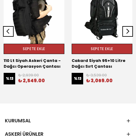
SEPETE EKLE
SEPETE EKLE
110 Lt Siyah Askeri Çanta -
Cakard Siyah 95+10 Litre
Dağcı Operasyon Çantası
Dağcı Sırt Çantası
₺ 2,939.00
₺ 3,539.00
%
13
%
13
₺ 2,549.00
₺ 3,069.00
KURUMSAL
ASKERİ ÜRÜNLER