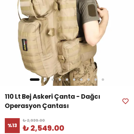
110 Lt Bej Askeri Çanta - Dağcı
Operasyon Çantası
₺ 2,939.00
%
13
₺ 2,549.00