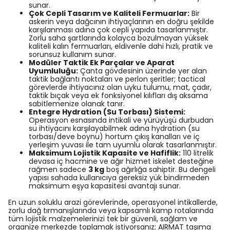
sunar.
Çok Cepli Tasarım ve Kaliteli Fermuarlar:
Bir
askerin veya dağcının ihtiyaçlarının en doğru şekilde
karşılanması adına çok cepli yapıda tasarlanmıştır.
Zorlu saha şartlarında kolayca bozulmayan yüksek
kaliteli kalın fermuarları, eldivenle dahi hızlı, pratik ve
sorunsuz kullanım sunar.
Modüler Taktik Ek Parçalar ve Aparat
Uyumluluğu:
Çanta gövdesinin üzerinde yer alan
taktik bağlantı noktaları ve perlon şeritler; tactical
görevlerde ihtiyacınız olan uyku tulumu, mat, çadır,
taktik bıçak veya ek fonksiyonel kılıfları dış aksama
sabitlemenize olanak tanır.
Entegre Hydration (Su Torbası) Sistemi:
Operasyon esnasında intikali ve yürüyüşü durbudan
su ihtiyacını karşılayabilmek adına hydration (su
torbası/deve boynu) hortum çıkış kanalları ve iç
yerleşim yuvası ile tam uyumlu olarak tasarlanmıştır.
Maksimum Lojistik Kapasite ve Hafiflik:
110 litrelik
devasa iç hacmine ve ağır hizmet iskelet desteğine
rağmen sadece
3 kg
boş ağırlığa sahiptir. Bu dengeli
yapısı sahada kullanıcıya gereksiz yük bindirmeden
maksimum eşya kapasitesi avantajı sunar.
En uzun soluklu arazi görevlerinde, operasyonel intikallerde,
zorlu dağ tırmanışlarında veya kapsamlı kamp rotalarında
tüm lojistik malzemelerinizi tek bir güvenli, sağlam ve
organize merkezde toplamak istiyorsanız; AIRMAT taşıma