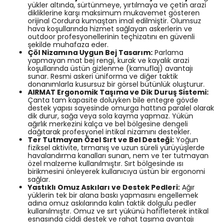
yükler altında, sürtünmeye, yırtılmaya ve çetin arazi
dikliklerine karşı maksimum mukavemet gösteren
orijinal Cordura kumaştan imal edilmiştir. Olumsuz
hava koşullarında hizmet sağlayan askerlerin ve
outdoor profesyonellerinin teçhizatını en güvenli
şekilde muhafaza eder.
Çöl Nizamına Uygun Bej Tasarım:
Parlama
yapmayan mat bej rengi, kurak ve kayalık arazi
koşullarında üstün gizlenme (kamuflaj) avantajı
sunar. Resmi askeri üniforma ve diğer taktik
donanımlarla kusursuz bir görsel bütünlük oluşturur.
AIRMAT Ergonomik Taşıma ve Dik Duruş Sistemi:
Çanta tam kapasite doluyken bile entegre gövde
destek yapısı sayesinde omurga hattına paralel olarak
dik durur, sağa veya sola kayma yapmaz. Yükün
ağırlık merkezini kalça ve bel bölgesine dengeli
dağıtarak profesyonel intikal nizamını destekler.
Ter Tutmayan Özel Sırt ve Bel Desteği:
Yoğun
fiziksel aktivite, tırmanış ve uzun süreli yürüyüşlerde
havalandırma kanalları sunan, nem ve ter tutmayan
özel malzeme kullanılmıştır. Sırt bölgesinde ısı
birikmesini önleyerek kullanıcıya üstün bir ergonomi
sağlar.
Yastıklı Omuz Askıları ve Destek Pedleri:
Ağır
yüklerin tek bir alana baskı yapmasını engellemek
adına omuz askılarında kalın taktik dolgulu pedler
kullanılmıştır. Omuz ve sırt yükünü hafifleterek intikal
esnasında ciddi destek ve rahat taşıma avantajı