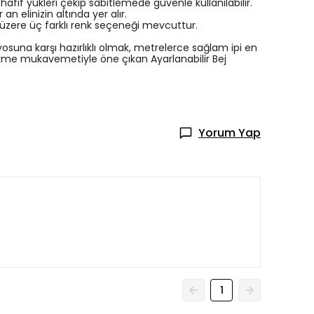
fif yükleri çekip sabitlemede güvenle kullanılabilir.
n elinizin altında yer alır.
k üzere üç farklı renk seçeneği mevcuttur.
una karşı hazırlıklı olmak, metrelerce sağlam ipi en
çekme mukavemetiyle öne çıkan Ayarlanabilir Bej
Yorum Yap
1