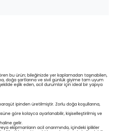
 gören bu ürün; bileğinizde yer kaplamadan taşınabilen,
a, doğa şartlarına ve sivil günlük giyime tam uyum
ilde eşlik eden, acil durumlar için ideal bir yapıya
aşüt ipinden üretilmiştir. Zorlu doğa koşullarına,
üsüne göre kolayca ayarlanabilir, kişiselleştirilmiş ve
aline gelir.
a ekipmanların acil onarımında, içindeki iplikler