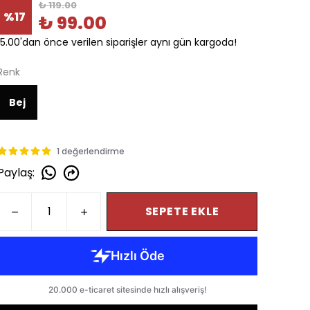
₺ 119.00
%
17
₺ 99.00
15.00'dan önce verilen siparişler aynı gün kargoda!
Renk
Bej
1 değerlendirme
Paylaş
:
SEPETE EKLE