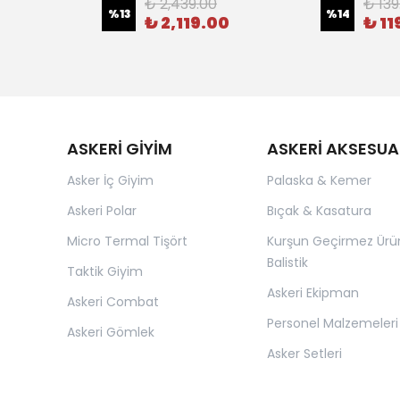
₺ 2,439.00
₺ 139
%
13
%
14
₺ 2,119.00
₺ 11
ASKERİ GİYİM
ASKERİ AKSESUA
Asker İç Giyim
Palaska & Kemer
Askeri Polar
Bıçak & Kasatura
Micro Termal Tişört
Kurşun Geçirmez Ürü
Balistik
Taktik Giyim
Askeri Ekipman
Askeri Combat
Personel Malzemeleri
Askeri Gömlek
Asker Setleri