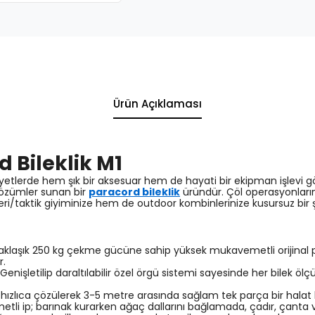
Ürün Açıklaması
d Bileklik M1
aaliyetlerde hem şık bir aksesuar hem de hayati bir ekipman işlevi
 çözümler sunan bir
paracord bileklik
üründür. Çöl operasyonların
ri/taktik giyiminize hem de outdoor kombinlerinize kusursuz bir şek
klaşık 250 kg çekme gücüne sahip yüksek mukavemetli orijinal par
r.
Genişletilip daraltılabilir özel örgü sistemi sayesinde her bilek ölç
hızlıca çözülerek 3-5 metre arasında sağlam tek parça bir halat h
i ip; barınak kurarken ağaç dallarını bağlamada, çadır, çanta vey