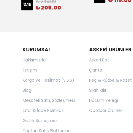
₺ 119.00
₺ 249.00
%
16
₺ 209.00
KURUMSAL
ASKERİ ÜRÜNLER
Hakkımızda
Askeri Bot
İletişim
Çanta
Kargo ve Teslimat (S.S.S)
Peç & Rütbe & Rozet
Blog
Silah Kılıfı
Mesafeli Satış Sözleşmesi
Hücum Yeleği
İptal & İade Politikası
Outdoor Ürünler
Gizlilik Sözleşmesi
Toptan Satış Platformu