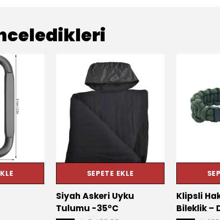
nceledikleri
EKLE
SEPETE EKLE
SEP
Siyah Askeri Uyku
Klipsli Ha
Tulumu -35°C
Bileklik –