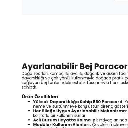
Ayarlanabilir Bej Paracor
Doğa sporları, kampçılık, avcılık, dağcılık ve askeri f
dayanıklılığı ve çok yönlü kullanımıyla doğada pratik
sağlayan bej tonlarındaki estetik tasarımıyla hem aske
sahiptir.
Ürün Özellikleri
Yüksek Dayanıklılığa Sahip 550 Paracord:
Ya
neme ve sürtünmeye karşı üstün direnç gösteri
Her Bileğe Uygun Ayarlanabilir Mekanizma:
konforlu bir kullanım sunar.
Acil Durum Hayatta Kalma İpi:
İhtiyaç anında 
Modüler Kullanım Alanları:
Çözülen mukavemetl