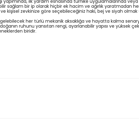
ğı yapımında, ilk yardım esnasında turnike uygulamalarında veya ha
ir sağlam bir ip olarak hiçbir ek hacim ve ağırlık yaratmadan her a
ve kişisel zevkinize göre seçebileceğiniz haki, bej ve siyah olma
elebilecek her türlü mekanik aksaklığa ve hayatta kalma senaryos
ve doğanın ruhunu yansıtan rengi, ayarlanabilir yapısı ve yüksek 
neklerden biridir.