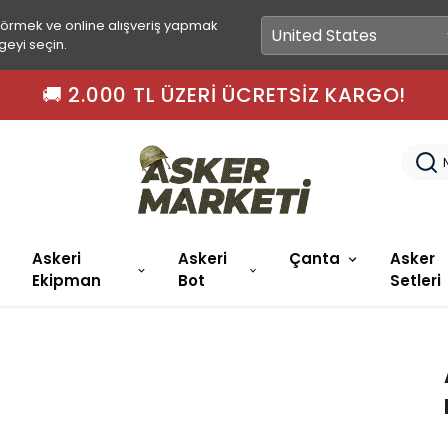
görmek ve online alışveriş yapmak
geyi seçin.
🚚 2.000 TL ÜZERI ÜCRETSIZ KARGO!
Askeri
Askeri
Çanta
Asker
Ekipman
Bot
Setleri