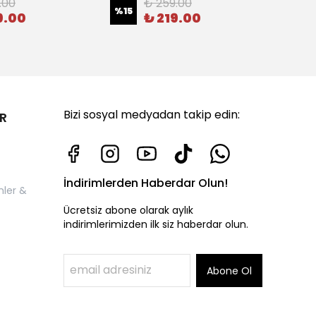
.00
₺ 259.00
%
15
%
20
9.00
₺ 219.00
Bizi sosyal medyadan takip edin:
R
İndirimlerden Haberdar Olun!
nler &
Ücretsiz abone olarak aylık
indirimlerimizden ilk siz haberdar olun.
Abone Ol