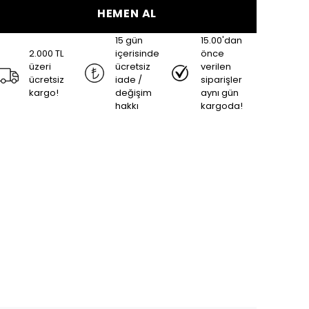
HEMEN AL
15 gün
15.00'dan
2.000 TL
içerisinde
önce
üzeri
ücretsiz
verilen
ücretsiz
iade /
siparişler
kargo!
değişim
aynı gün
hakkı
kargoda!