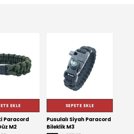
ETE EKLE
SEPETE EKLE
ki Paracord
Pusulalı Siyah Paracord
Boğa 
 Düz M2
Bileklik M3
Kiti 