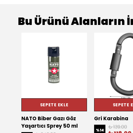
Bu Ürünü Alanların İ
SEPETE EKLE
SEPETE 
un
NATO Biber Gazı Göz
Gri Karabina
Yaşartıcı Sprey 50 ml
₺ 139.00
%
14