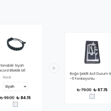
lanabilir Siyah
cord Bileklik M1
Boğa Şekilli Acil Durum Ki
Renk
-11 Fonksiyonlu
₺ 79.00
₺ 67.15
₺ 99.00
₺ 84.15