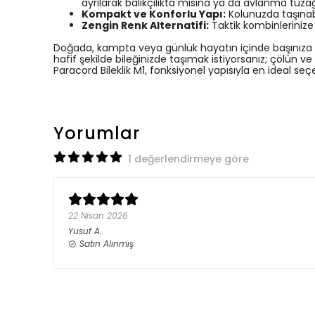
ayrılarak balıkçılıkta misina ya da avlanma tuza
Kompakt ve Konforlu Yapı:
Kolunuzda taşınabil
Zengin Renk Alternatifi:
Taktik kombinlerinize 
Doğada, kampta veya günlük hayatın içinde başınıza g
hafif şekilde bileğinizde taşımak istiyorsanız; çölün 
Paracord Bileklik M1, fonksiyonel yapısıyla en ideal seçe
Yorumlar
1 değerlendirmeye göre
22 Nisan 2026
Yusuf
A.
Satın Alınmış