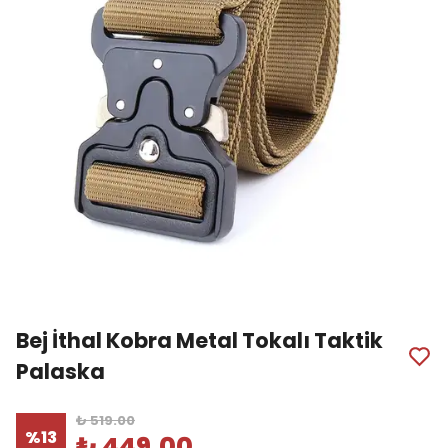
Bej İthal Kobra Metal Tokalı Taktik
Palaska
₺ 519.00
%
13
₺ 449.00