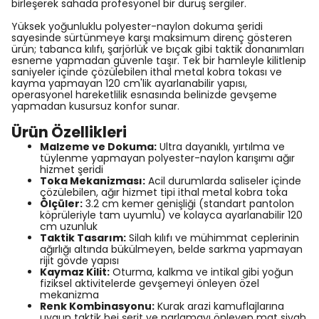
birleşerek sahada profesyonel bir duruş sergiler.
Yüksek yoğunluklu polyester-naylon dokuma şeridi
sayesinde sürtünmeye karşı maksimum direnç gösteren
ürün; tabanca kılıfı, şarjörlük ve bıçak gibi taktik donanımları
esneme yapmadan güvenle taşır. Tek bir hamleyle kilitlenip
saniyeler içinde çözülebilen ithal metal kobra tokası ve
kayma yapmayan 120 cm'lik ayarlanabilir yapısı,
operasyonel hareketlilik esnasında belinizde gevşeme
yapmadan kusursuz konfor sunar.
Ürün Özellikleri
Malzeme ve Dokuma:
Ultra dayanıklı, yırtılma ve
tüylenme yapmayan polyester-naylon karışımı ağır
hizmet şeridi
Toka Mekanizması:
Acil durumlarda saliseler içinde
çözülebilen, ağır hizmet tipi ithal metal kobra toka
Ölçüler:
3.2 cm kemer genişliği (standart pantolon
köprüleriyle tam uyumlu) ve kolayca ayarlanabilir 120
cm uzunluk
Taktik Tasarım:
Silah kılıfı ve mühimmat ceplerinin
ağırlığı altında bükülmeyen, belde sarkma yapmayan
rijit gövde yapısı
Kaymaz Kilit:
Oturma, kalkma ve intikal gibi yoğun
fiziksel aktivitelerde gevşemeyi önleyen özel
mekanizma
Renk Kombinasyonu:
Kurak arazi kamuflajlarına
uygun taktik bej şerit ve parlamayı önleyen mat siyah