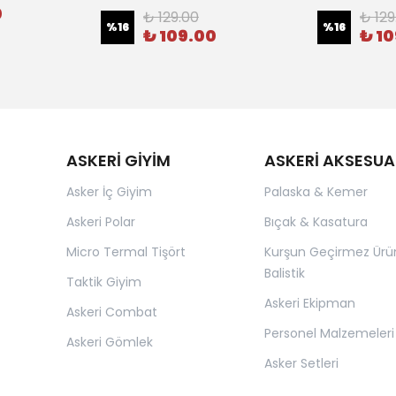
0
₺ 129.00
₺ 129
%
16
%
16
₺ 109.00
₺ 1
ASKERİ GİYİM
ASKERİ AKSESUA
Asker İç Giyim
Palaska & Kemer
Askeri Polar
Bıçak & Kasatura
Micro Termal Tişört
Kurşun Geçirmez Ürü
Balistik
Taktik Giyim
Askeri Ekipman
Askeri Combat
Personel Malzemeleri
Askeri Gömlek
Asker Setleri