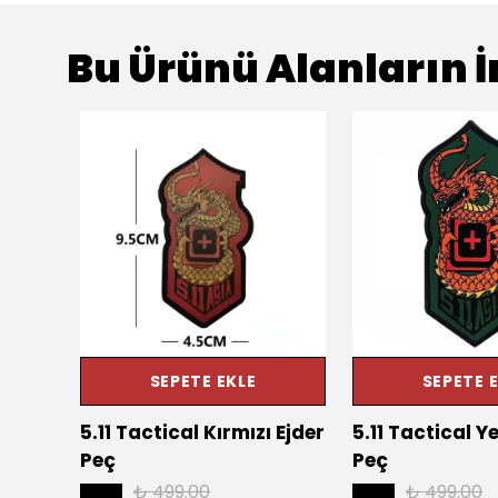
Bu Ürünü Alanların İ
SEPETE EKLE
SEPETE 
olu
5.11 Tactical Kırmızı Ejder
5.11 Tactical Ye
Peç
Peç
₺ 499.00
₺ 499.00