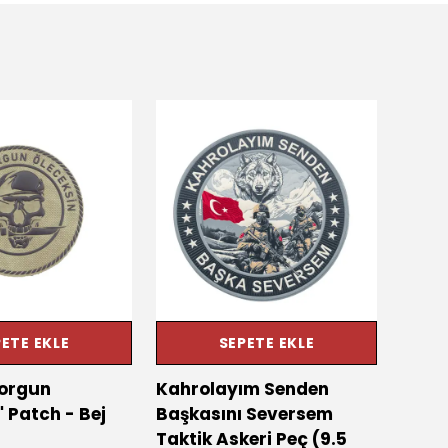
ETE EKLE
SEPETE EKLE
orgun
Kahrolayım Senden
"Kork
 Patch - Bej
Başkasını Seversem
Biz D
Taktik Askeri Peç (9.5
Arm