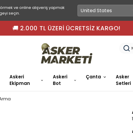
görmek ve online alışveriş yapmak
geyi seçin.
TL ÜZERI ÜCRETSIZ KARGO!
Askeri
Askeri
Çanta
Asker
Ekipman
Bot
Setleri
 Arma