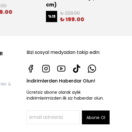
cm)
.00
%
16
09.00
₺ 229.00
%
13
₺ 199.00
Bizi sosyal medyadan takip edin:
R
İndirimlerden Haberdar Olun!
nler &
Ücretsiz abone olarak aylık
indirimlerimizden ilk siz haberdar olun.
Abone Ol