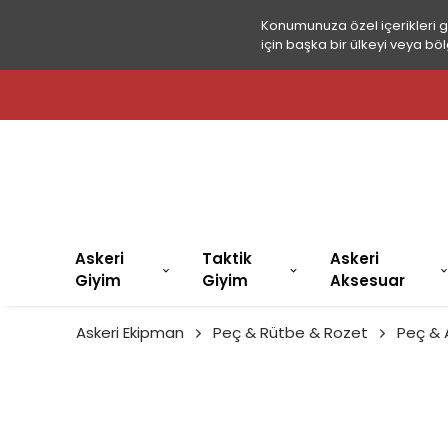
Konumunuza özel içerikleri 
için başka bir ülkeyi veya böl
🚚 2.000 
Askeri
Taktik
Askeri
Giyim
Giyim
Aksesuar
Askeri Ekipman
Peç & Rütbe & Rozet
Peç &