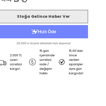
Stoğa Gelince Haber Ver
15 gün
15.00'dan
2.000 TL
içerisinde
önce
üzeri
ücretsiz
verilen
ücretsiz
iade /
siparişler
kargo!
değişim
aynı gün
hakkı
kargoda!