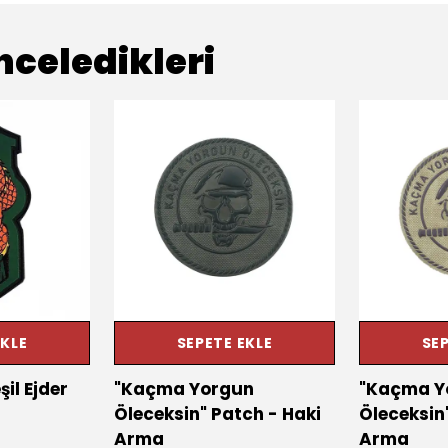
nceledikleri
EKLE
SEPETE EKLE
SEP
şil Ejder
"Kaçma Yorgun
"Kaçma Y
Öleceksin" Patch - Haki
Öleceksin"
Arma
Arma