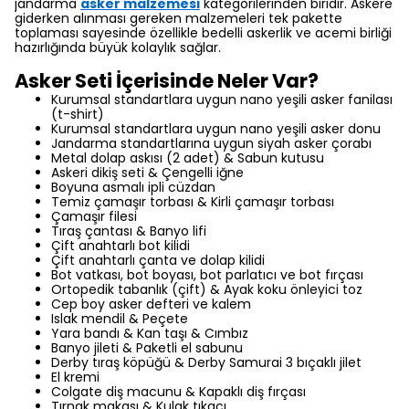
jandarma
asker malzemesi
kategorilerinden biridir. Askere
giderken alınması gereken malzemeleri tek pakette
toplaması sayesinde özellikle bedelli askerlik ve acemi birliği
hazırlığında büyük kolaylık sağlar.
Asker Seti İçerisinde Neler Var?
Kurumsal standartlara uygun nano yeşili asker fanilası
(t-shirt)
Kurumsal standartlara uygun nano yeşili asker donu
Jandarma standartlarına uygun siyah asker çorabı
Metal dolap askısı (2 adet)
& Sabun kutusu
Askeri dikiş seti & Çengelli iğne
Boyuna asmalı ipli cüzdan
Temiz çamaşır torbası & Kirli çamaşır torbası
Çamaşır filesi
Tıraş çantası & Banyo lifi
Çift anahtarlı bot kilidi
Çift anahtarlı çanta ve dolap kilidi
Bot vatkası, bot boyası, bot parlatıcı ve bot fırçası
Ortopedik tabanlık (çift) & Ayak koku önleyici toz
Cep boy asker defteri ve kalem
Islak mendil & Peçete
Yara bandı & Kan taşı & Cımbız
Banyo jileti & Paketli el sabunu
Derby tıraş köpüğü & Derby Samurai 3 bıçaklı jilet
El kremi
Colgate diş macunu & Kapaklı diş fırçası
Tırnak makası & Kulak tıkacı