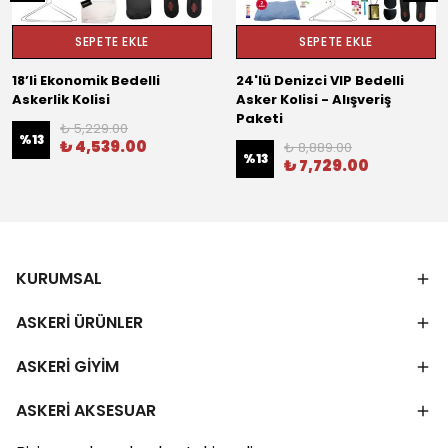
SEPETE EKLE
SEPETE EKLE
18’li Ekonomik Bedelli
24'lü Denizci VIP Bedelli
Askerlik Kolisi
Asker Kolisi - Alışveriş
Paketi
₺ 5,229.00
%
13
₺ 4,539.00
₺ 8,889.00
%
13
₺ 7,729.00
KURUMSAL
ASKERİ ÜRÜNLER
ASKERİ GİYİM
ASKERİ AKSESUAR