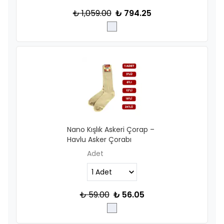
₺ 1,059.00
₺ 794.25
Nano Kışlık Askeri Çorap –
Havlu Asker Çorabı
Adet
₺ 59.00
₺ 56.05