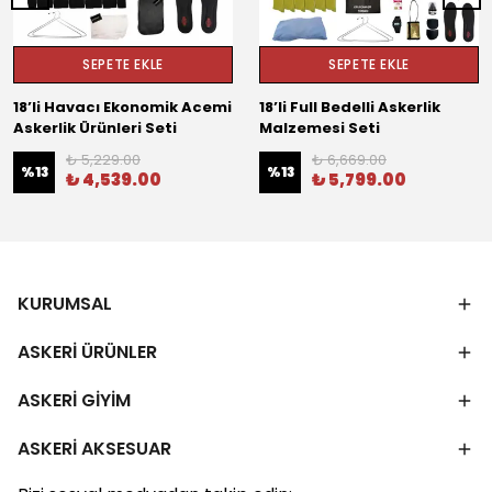
SEPETE EKLE
SEPETE EKLE
18’li Havacı Ekonomik Acemi
18’li Full Bedelli Askerlik
Askerlik Ürünleri Seti
Malzemesi Seti
₺ 5,229.00
₺ 6,669.00
%
13
%
13
₺ 4,539.00
₺ 5,799.00
KURUMSAL
ASKERİ ÜRÜNLER
ASKERİ GİYİM
ASKERİ AKSESUAR