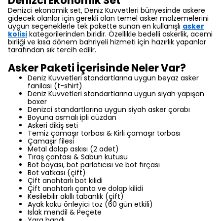
Denizci Ekonomik Set
Denizci ekonomik set, Deniz Kuvvetleri bünyesinde askere
gidecek olanlar için gerekli olan temel asker malzemelerini
uygun seçeneklerle tek pakette sunan en kullanışlı
asker
kolisi
kategorilerinden biridir. Özellikle bedelli askerlik, acemi
birliği ve kısa dönem bahriyeli hizmeti için hazırlık yapanlar
tarafından sık tercih edilir.
Asker Paketi İçerisinde Neler Var?
Deniz Kuvvetleri standartlarına uygun beyaz asker
fanilası (t-shirt)
Deniz Kuvvetleri standartlarına uygun siyah yapışan
boxer
Denizci standartlarına uygun siyah asker çorabı
Boyuna asmalı ipli cüzdan
Askeri dikiş seti
Temiz çamaşır torbası & Kirli çamaşır torbası
Çamaşır filesi
Metal dolap askısı (2 adet)
Tıraş çantası & Sabun kutusu
Bot boyası, bot parlatıcısı ve bot fırçası
Bot vatkası (çift)
Çift anahtarlı bot kilidi
Çift anahtarlı çanta ve dolap kilidi
Kesilebilir akıllı tabanlık (çift)
Ayak koku önleyici toz (60 gün etkili)
Islak mendil & Peçete
Yara bandı