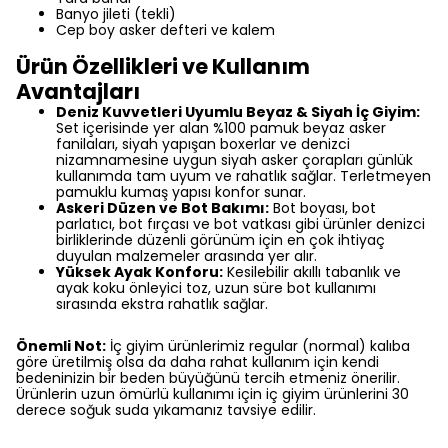
Banyo jileti (tekli)
Cep boy asker defteri ve kalem
Ürün Özellikleri ve Kullanım
Avantajları
Deniz Kuvvetleri Uyumlu Beyaz & Siyah İç Giyim:
Set içerisinde yer alan %100 pamuk beyaz asker
fanilaları, siyah yapışan boxerlar ve denizci
nizamnamesine uygun siyah asker çorapları günlük
kullanımda tam uyum ve rahatlık sağlar. Terletmeyen
pamuklu kumaş yapısı konfor sunar.
Askeri Düzen ve Bot Bakımı:
Bot boyası, bot
parlatıcı, bot fırçası ve bot vatkası gibi ürünler denizci
birliklerinde düzenli görünüm için en çok ihtiyaç
duyulan malzemeler arasında yer alır.
Yüksek Ayak Konforu:
Kesilebilir akıllı tabanlık ve
ayak koku önleyici toz, uzun süre bot kullanımı
sırasında ekstra rahatlık sağlar.
Önemli Not:
İç giyim ürünlerimiz regular (normal) kalıba
göre üretilmiş olsa da daha rahat kullanım için kendi
bedeninizin bir beden büyüğünü tercih etmeniz önerilir.
Ürünlerin uzun ömürlü kullanımı için iç giyim ürünlerini 30
derece soğuk suda yıkamanız tavsiye edilir.