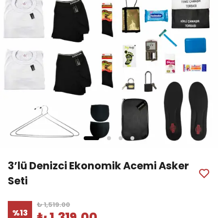
3’lü Denizci Ekonomik Acemi Asker
Seti
₺ 1,519.00
%
13
₺ 1,319.00