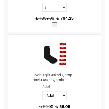
₺ 1,059.00
₺ 794.25
Siyah Kışlık Askeri Çorap –
Havlu Asker Çorabı
Adet
₺ 59.00
₺ 56.05