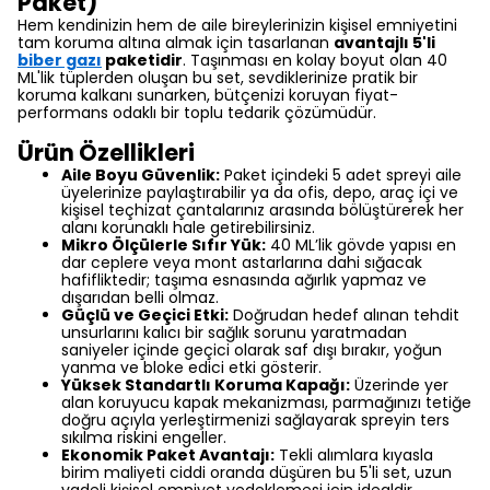
Paket)
Hem kendinizin hem de aile bireylerinizin kişisel emniyetini
tam koruma altına almak için tasarlanan
avantajlı 5'li
biber gazı
paketidir
. Taşınması en kolay boyut olan 40
ML'lik tüplerden oluşan bu set, sevdiklerinize pratik bir
koruma kalkanı sunarken, bütçenizi koruyan fiyat-
performans odaklı bir toplu tedarik çözümüdür.
Ürün Özellikleri
Aile Boyu Güvenlik:
Paket içindeki 5 adet spreyi aile
üyelerinize paylaştırabilir ya da ofis, depo, araç içi ve
kişisel teçhizat çantalarınız arasında bölüştürerek her
alanı korunaklı hale getirebilirsiniz.
Mikro Ölçülerle Sıfır Yük:
40 ML’lik gövde yapısı en
dar ceplere veya mont astarlarına dahi sığacak
hafifliktedir; taşıma esnasında ağırlık yapmaz ve
dışarıdan belli olmaz.
Güçlü ve Geçici Etki:
Doğrudan hedef alınan tehdit
unsurlarını kalıcı bir sağlık sorunu yaratmadan
saniyeler içinde geçici olarak saf dışı bırakır, yoğun
yanma ve bloke edici etki gösterir.
Yüksek Standartlı Koruma Kapağı:
Üzerinde yer
alan koruyucu kapak mekanizması, parmağınızı tetiğe
doğru açıyla yerleştirmenizi sağlayarak spreyin ters
sıkılma riskini engeller.
Ekonomik Paket Avantajı:
Tekli alımlara kıyasla
birim maliyeti ciddi oranda düşüren bu 5'li set, uzun