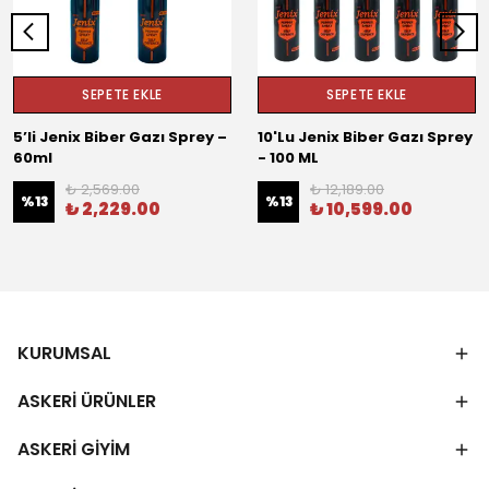
SEPETE EKLE
SEPETE EKLE
5’li Jenix Biber Gazı Sprey –
10'Lu Jenix Biber Gazı Sprey
60ml
- 100 ML
₺ 2,569.00
₺ 12,189.00
%
13
%
13
₺ 2,229.00
₺ 10,599.00
KURUMSAL
ASKERİ ÜRÜNLER
ASKERİ GİYİM