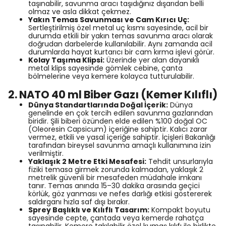
taşınabilir, savunma aracı taşıdığınız dışarıdan belli
olmaz ve asla dikkat çekmez.
Yakın Temas Savunması ve Cam Kırıcı Uç:
Sertleştirilmiş özel metal uç kısmı sayesinde, acil bir
durumda etkili bir yakın temas savunma aracı olarak
doğrudan darbelerde kullanılabilir. Aynı zamanda acil
durumlarda hayat kurtarıcı bir cam kırma işlevi görür.
Kolay Taşıma Klipsi:
Üzerinde yer alan dayanıklı
metal klips sayesinde gömlek cebine, çanta
bölmelerine veya kemere kolayca tutturulabilir.
2. NATO 40 ml Biber Gazı (Kemer Kılıflı)
Dünya Standartlarında Doğal İçerik:
Dünya
genelinde en çok tercih edilen savunma gazlarından
biridir. Şili biberi özünden elde edilen %100 doğal OC
(Oleoresin Capsicum) içeriğine sahiptir. Kalıcı zarar
vermez, etkili ve yasal içeriğe sahiptir. İçişleri Bakanlığı
tarafından bireysel savunma amaçlı kullanımına izin
verilmiştir.
Yaklaşık 2 Metre Etki Mesafesi:
Tehdit unsurlarıyla
fiziki temasa girmek zorunda kalmadan, yaklaşık 2
metrelik güvenli bir mesafeden müdahale imkanı
tanır. Temas anında 15–30 dakika arasında geçici
körlük, göz yanması ve nefes darlığı etkisi göstererek
saldırganı hızla saf dışı bırakır.
Sprey Başlıklı ve Kılıflı Tasarım:
Kompakt boyutu
sayesinde cepte, çantada veya kemerde rahatça