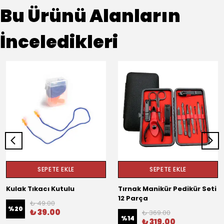
Bu Ürünü Alanların
İnceledikleri
SEPETE EKLE
SEPETE EKLE
Kulak Tıkacı Kutulu
Tırnak Manikür Pedikür Seti
12 Parça
₺ 49.00
%
20
₺ 39.00
₺ 369.00
%
14
₺ 319.00