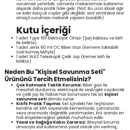
vurulması yeterlidir; zamanla mekanizması kullanıma
alışarak daha pratik hale gelir.
(Not: Bu ürün klasik ağır
ve kalın kauçuk coplar gibi değildir; sert zeminlere test
amaçlı vurulması mekanik yapısını bozabilir).
Kutu İçeriği
1 adet Type 1101 Elektroşok Cihazı (Şarj kablosu ve kılıfı
ile birlikte)
1 adet Jenix 60 ml OC Biber Gazı (Kemere takılabilir
özel kumaş kılıfıyla)
1 adet W42 Teleskopik Çelik Jop (Kemer kılıfı ile
birlikte)
Neden Bu "Kişisel Savunma Seti"
Ürününü Tercih Etmelisiniz?
Çok Katmanlı Taktik Koruma:
Biber gazı ile
mesafeli durdurma, elektroşok ile sesli/ışıklı caydırıcılık
ve çelik jop ile fiziksel hat korumasını tek bir
kişisel
savunma seti
altında sunar.
Kılıflı Pratik Taşıma:
Set içindeki her teçhizatın
kendine ait kılıfı sayesinde kemerinizde, çantanızda
veya aracınızda dağınıklık yaratmadan, kriz anında en
hızlı erişebileceğiniz şekilde muhafaza edilir.
Yasal ve Sağlığa Kalıcı Zararsız:
Bireysel koruma
amacıyla sivil kullanımına yasal olarak izin verilmiş,