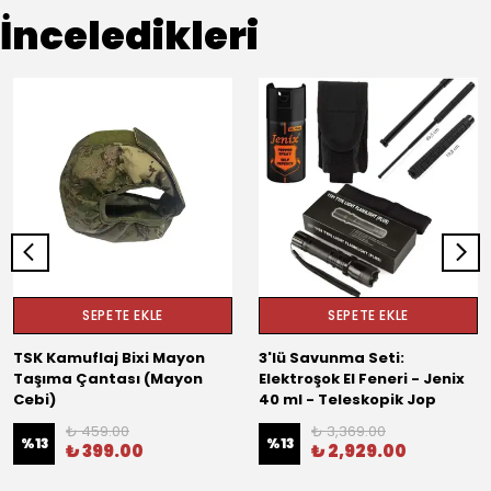
İnceledikleri
SEPETE EKLE
SEPETE EKLE
TSK Kamuflaj Bixi Mayon
3'lü Savunma Seti:
Taşıma Çantası (Mayon
Elektroşok El Feneri - Jenix
Cebi)
40 ml - Teleskopik Jop
₺ 459.00
₺ 3,369.00
%
13
%
13
₺ 399.00
₺ 2,929.00