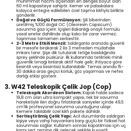
mühimmat hacmi açısından en dengeli boyut olan
60 ml kapasiteye sahiptir. Kemer ve palaskalara
kolayca entegre edilebilen özel taşıma kılıfıyla birlikte
gönderilir.
Doğal ve Güçlü Formülasyon:
Şili biberinden
üretilmiş %100 doğal OC (Oleoresin Capsicum)
savunma gazı içerir. İçişleri Bakanlığı onaylı formülü
yasal sınırlar dahilinde olup kalıcı bir zarar vermez;
taşınması tamamen serbesttir.
2-3 Metre Etkili Menzil:
Saldırganla aranızda güvenli
bir mesafe bırakarak 2 ila 3 metreden müdahale
imkanı tanır. Şişe dik tutularak tetiğe basıldığında
sprey şeklinde püskürür. İlk kullanımda tetikteki minik
güvenlik tırnağı kırılarak aktif hale gelir; ihtiyaca göre
kesintili veya kesintisiz kullanılabilir. Temas anında 15-
30 dakika arası geçici körlük, göz yaşarması ve nefes
darlığı etkisi gösterir.
3. W42 Teleskopik Çelik Jop (Cop)
Teleskopik Akordeon Sistem:
Kapalı halde sadece
19,8 cm olan ultra kompakt yapısı, tek bir savurma
hareketiyle ileri doğru fırlatılarak saniyeler içinde 49,5
cm'lik profesyonel savunma uzunluğuna ulaşır.
Kemere takılabilir özel kılıfı pakete dahildir.
Sertleştirilmiş Çelik Yapı:
Acil durumlarda saldırgan
kişiye veya vahşi hayvanlara karşı güçlü bir fiziksel hat
savunması sağlar. Kullanım sonrası kapatılması için uç
kısmı sert zemine dik gelecek şekilde kuvvetli