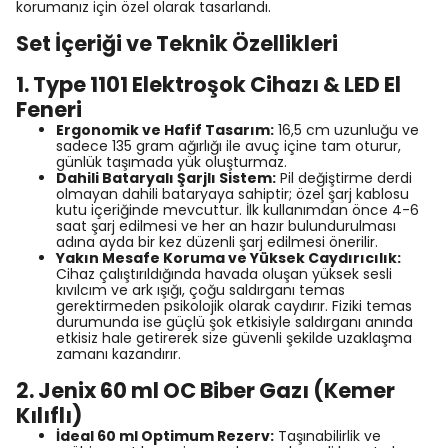
korumanız için özel olarak tasarlandı.
Set İçeriği ve Teknik Özellikleri
1. Type 1101 Elektroşok Cihazı & LED El
Feneri
Ergonomik ve Hafif Tasarım:
16,5 cm uzunluğu ve
sadece 135 gram ağırlığı ile avuç içine tam oturur,
günlük taşımada yük oluşturmaz.
Dahili Bataryalı Şarjlı Sistem:
Pil değiştirme derdi
olmayan dahili bataryaya sahiptir; özel şarj kablosu
kutu içeriğinde mevcuttur. İlk kullanımdan önce 4-6
saat şarj edilmesi ve her an hazır bulundurulması
adına ayda bir kez düzenli şarj edilmesi önerilir.
Yakın Mesafe Koruma ve Yüksek Caydırıcılık:
Cihaz çalıştırıldığında havada oluşan yüksek sesli
kıvılcım ve ark ışığı, çoğu saldırganı temas
gerektirmeden psikolojik olarak caydırır. Fiziki temas
durumunda ise güçlü şok etkisiyle saldırganı anında
etkisiz hale getirerek size güvenli şekilde uzaklaşma
zamanı kazandırır.
2. Jenix 60 ml OC Biber Gazı (Kemer
Kılıflı)
İdeal 60 ml Optimum Rezerv:
Taşınabilirlik ve