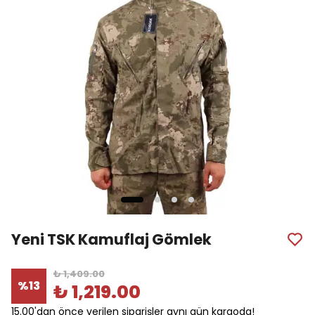
Yeni TSK Kamuflaj Gömlek
₺ 1,409.00
%
13
₺ 1,219.00
15.00'dan önce verilen siparişler aynı gün kargoda!