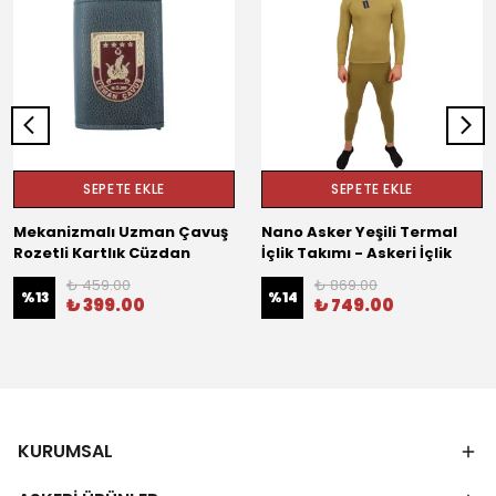
SEPETE EKLE
SEPETE EKLE
Mekanizmalı Uzman Çavuş
Nano Asker Yeşili Termal
Rozetli Kartlık Cüzdan
İçlik Takımı - Askeri İçlik
₺ 459.00
₺ 869.00
%
13
%
14
₺ 399.00
₺ 749.00
KURUMSAL