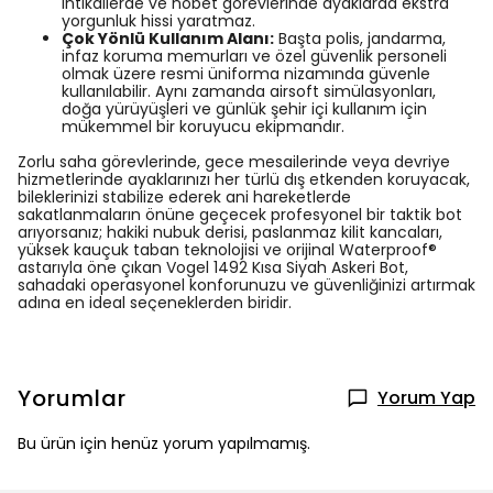
intikallerde ve nöbet görevlerinde ayaklarda ekstra
yorgunluk hissi yaratmaz.
Çok Yönlü Kullanım Alanı:
Başta polis, jandarma,
infaz koruma memurları ve özel güvenlik personeli
olmak üzere resmi üniforma nizamında güvenle
kullanılabilir. Aynı zamanda airsoft simülasyonları,
doğa yürüyüşleri ve günlük şehir içi kullanım için
mükemmel bir koruyucu ekipmandır.
Zorlu saha görevlerinde, gece mesailerinde veya devriye
hizmetlerinde ayaklarınızı her türlü dış etkenden koruyacak,
bileklerinizi stabilize ederek ani hareketlerde
sakatlanmaların önüne geçecek profesyonel bir taktik bot
arıyorsanız; hakiki nubuk derisi, paslanmaz kilit kancaları,
yüksek kauçuk taban teknolojisi ve orijinal Waterproof®
astarıyla öne çıkan Vogel 1492 Kısa Siyah Askeri Bot,
sahadaki operasyonel konforunuzu ve güvenliğinizi artırmak
adına en ideal seçeneklerden biridir.
Yorumlar
Yorum Yap
Bu ürün için henüz yorum yapılmamış.