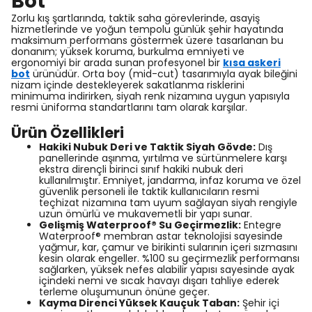
Bot
Zorlu kış şartlarında, taktik saha görevlerinde, asayiş
hizmetlerinde ve yoğun tempolu günlük şehir hayatında
maksimum performans göstermek üzere tasarlanan bu
donanım; yüksek koruma, burkulma emniyeti ve
ergonomiyi bir arada sunan profesyonel bir
kısa askeri
bot
ürünüdür. Orta boy (mid-cut) tasarımıyla ayak bileğini
nizam içinde destekleyerek sakatlanma risklerini
minimuma indirirken, siyah renk nizamına uygun yapısıyla
resmi üniforma standartlarını tam olarak karşılar.
Ürün Özellikleri
Hakiki Nubuk Deri ve Taktik Siyah Gövde:
Dış
panellerinde aşınma, yırtılma ve sürtünmelere karşı
ekstra dirençli birinci sınıf hakiki nubuk deri
kullanılmıştır. Emniyet, jandarma, infaz koruma ve özel
güvenlik personeli ile taktik kullanıcıların resmi
teçhizat nizamına tam uyum sağlayan siyah rengiyle
uzun ömürlü ve mukavemetli bir yapı sunar.
Gelişmiş Waterproof® Su Geçirmezlik:
Entegre
Waterproof® membran astar teknolojisi sayesinde
yağmur, kar, çamur ve birikinti sularının içeri sızmasını
kesin olarak engeller. %100 su geçirmezlik performansı
sağlarken, yüksek nefes alabilir yapısı sayesinde ayak
içindeki nemi ve sıcak havayı dışarı tahliye ederek
terleme oluşumunun önüne geçer.
Kayma Direnci Yüksek Kauçuk Taban:
Şehir içi