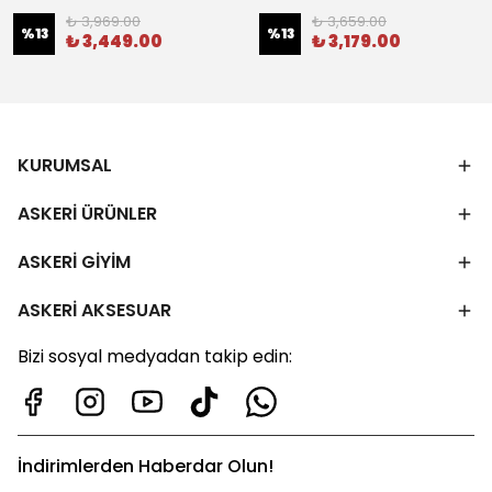
₺ 3,969.00
₺ 3,659.00
%
13
%
13
₺ 3,449.00
₺ 3,179.00
KURUMSAL
ASKERİ ÜRÜNLER
ASKERİ GİYİM
ASKERİ AKSESUAR
Bizi sosyal medyadan takip edin:
İndirimlerden Haberdar Olun!