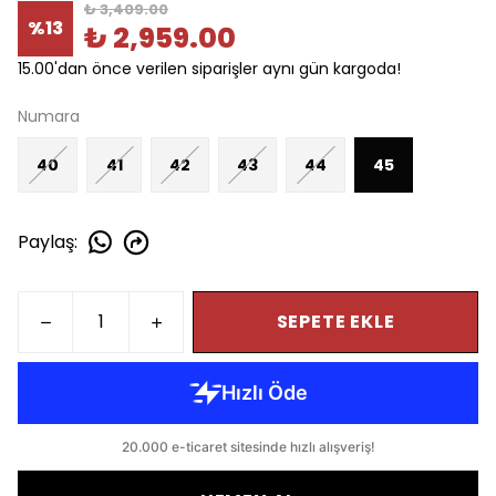
₺ 3,409.00
%
13
₺ 2,959.00
15.00'dan önce verilen siparişler aynı gün kargoda!
Numara
40
41
42
43
44
45
Paylaş
:
SEPETE EKLE