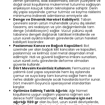
zemin şartlarına, ıslak kaldırımlara, beton yüzeylere ve
doğal arazi koşullarına mükemmel tutunma sağlayan
enjeksiyon kauçuk taban teknolojisine sahiptir. Derin
diş yapısı sayesinde çamur tutmaz ve kayma risklerini
minimuma indirerek adımlarınızı emniyete alır.
Denge ve Dinamik Hareket Kabiliyeti:
Taban
çevresini saran üstün mühendislik ürünü dış iskelet
tasarımı, ani reaksiyon ve yön değişimlerinde tam
denge (stabilizasyon) sağlar. Vücut yükünü ayak
tabanına dengeli dağıtarak taktiksel intikallerde ve
uzun süreli ayakta kalınan görevlerde üstün hareket
kabiliyeti kazandırır.
Paslanmaz Kanca ve Bağcık Kapsülleri:
Bot
üzerinde yer alan bağcık kilit kancaları ve kapsülleri,
paslanmaz ve kırılmaz özel metal alaşımdan imal
edilmiştir. Hızlı ve güvenli bağlama imkanı sunarken,
uzun süreli zorlu görevlerde deforme olmadan
güvenle kullanılır.
Dört Mevsim Kesintisiz Kullanım:
Fermuarsız ve
yalıtımlı özel yapısı sayesinde hem kış aylarında
çamur ve suya karşı tam koruma sağlar hem de
nefes alabilir gövdesiyle sıcak havalarda konfor sunar.
Dört mevsim boyunca operasyonel standartları
karşılar.
Optimize Edilmiş Taktik Ağırlık:
Ağır hizmet
koşullarına uygun sağlam yapısına rağmen son
derece hafif tasarlanmıştır.
42 numara için net
ağırlığı 1120 gr
olan bu bot, uzun süreli devriyelerde,