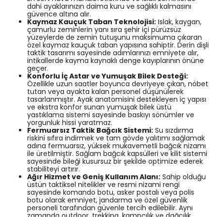
dahi ayaklarınızın daima kuru ve sağlıklı kalmasını
güvence altına alır.
Kaymaz Kauçuk Taban Teknolojisi:
Islak, kaygan,
çamurlu zeminlerin yanı sıra şehir içi pürüzsüz
yüzeylerde de zemin tutuşunu maksimuma çıkaran
özel kaymaz kauçuk taban yapısına sahiptir. Derin dişli
taktik tasarımı sayesinde adımlarınızı emniyete alır,
intikallerde kayma kaynaklı denge kayıplarının önüne
geçer.
Konforlu İç Astar ve Yumuşak Bilek Desteği:
Özellikle uzun saatler boyunca devriyeye çıkan, nöbet
tutan veya ayakta kalan personel düşünülerek
tasarlanmıştır. Ayak anatomisini destekleyen iç yapısı
ve ekstra konfor sunan yumuşak bilek üstü
yastıklama sistemi sayesinde baskıyı sönümler ve
yorgunluk hissi yaratmaz.
Fermuarsız Taktik Bağcık Sistemi:
Su sızdırma
riskini sıfıra indirmek ve tam gövde yalıtımı sağlamak
adına fermuarsız, yüksek mukavemetli bağcık nizamı
ile üretilmiştir. Sağlam bağcık kapsülleri ve kilit sistemi
sayesinde bileği kusursuz bir şekilde optimize ederek
stabiliteyi artırır.
Ağır Hizmet ve Geniş Kullanım Alanı:
Sahip olduğu
üstün taktiksel nitelikler ve resmi nizami rengi
sayesinde komando botu, asker postalı veya polis
botu olarak emniyet, jandarma ve özel güvenlik
personeli tarafından güvenle tercih edilebilir. Aynı
zamanda outdoor, trekking, kampçılık ve dağcılık