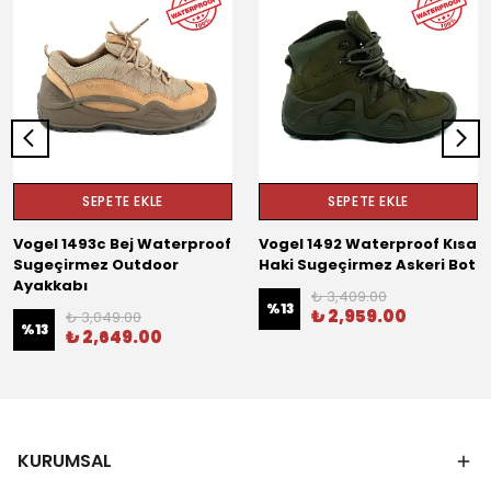
SEPETE EKLE
SEPETE EKLE
Vogel 1493c Bej Waterproof
Vogel 1492 Waterproof Kısa
Sugeçirmez Outdoor
Haki Sugeçirmez Askeri Bot
Ayakkabı
₺ 3,409.00
%
13
₺ 2,959.00
₺ 3,049.00
%
13
₺ 2,649.00
KURUMSAL