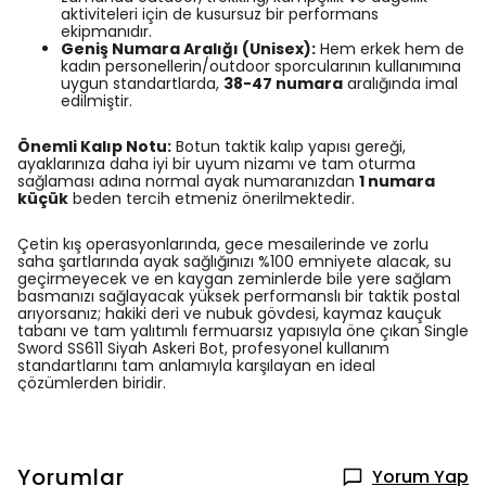
aktiviteleri için de kusursuz bir performans
ekipmanıdır.
Geniş Numara Aralığı (Unisex):
Hem erkek hem de
kadın personellerin/outdoor sporcularının kullanımına
uygun standartlarda,
38-47 numara
aralığında imal
edilmiştir.
Önemli Kalıp Notu:
Botun taktik kalıp yapısı gereği,
ayaklarınıza daha iyi bir uyum nizamı ve tam oturma
sağlaması adına normal ayak numaranızdan
1 numara
küçük
beden tercih etmeniz önerilmektedir.
Çetin kış operasyonlarında, gece mesailerinde ve zorlu
saha şartlarında ayak sağlığınızı %100 emniyete alacak, su
geçirmeyecek ve en kaygan zeminlerde bile yere sağlam
basmanızı sağlayacak yüksek performanslı bir taktik postal
arıyorsanız; hakiki deri ve nubuk gövdesi, kaymaz kauçuk
tabanı ve tam yalıtımlı fermuarsız yapısıyla öne çıkan Single
Sword SS611 Siyah Askeri Bot, profesyonel kullanım
standartlarını tam anlamıyla karşılayan en ideal
çözümlerden biridir.
Yorumlar
Yorum Yap