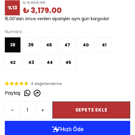
₺ 3,659.00
%
13
₺ 3,179.00
15.00'dan önce verilen siparişler aynı gün kargoda!
Numara
38
39
46
47
40
41
42
43
44
45
4 değerlendirme
Paylaş
:
SEPETE EKLE