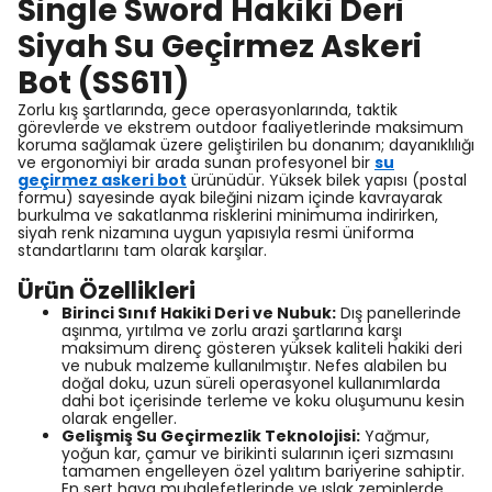
Single Sword Hakiki Deri
Siyah Su Geçirmez Askeri
Bot (SS611)
Zorlu kış şartlarında, gece operasyonlarında, taktik
görevlerde ve ekstrem outdoor faaliyetlerinde maksimum
koruma sağlamak üzere geliştirilen bu donanım; dayanıklılığı
ve ergonomiyi bir arada sunan profesyonel bir
su
geçirmez askeri bot
ürünüdür. Yüksek bilek yapısı (postal
formu) sayesinde ayak bileğini nizam içinde kavrayarak
burkulma ve sakatlanma risklerini minimuma indirirken,
siyah renk nizamına uygun yapısıyla resmi üniforma
standartlarını tam olarak karşılar.
Ürün Özellikleri
Birinci Sınıf Hakiki Deri ve Nubuk:
Dış panellerinde
aşınma, yırtılma ve zorlu arazi şartlarına karşı
maksimum direnç gösteren yüksek kaliteli hakiki deri
ve nubuk malzeme kullanılmıştır. Nefes alabilen bu
doğal doku, uzun süreli operasyonel kullanımlarda
dahi bot içerisinde terleme ve koku oluşumunu kesin
olarak engeller.
Gelişmiş Su Geçirmezlik Teknolojisi:
Yağmur,
yoğun kar, çamur ve birikinti sularının içeri sızmasını
tamamen engelleyen özel yalıtım bariyerine sahiptir.
En sert hava muhalefetlerinde ve ıslak zeminlerde