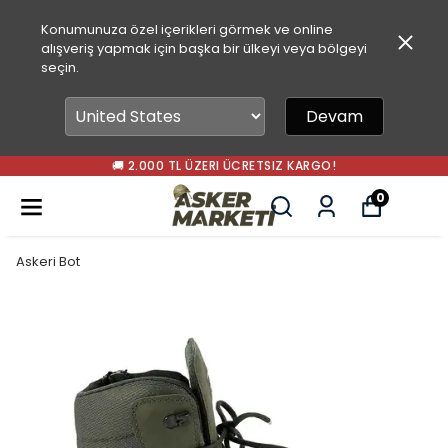
Konumunuza özel içerikleri görmek ve online
alışveriş yapmak için başka bir ülkeyi veya bölgeyi
seçin.
Devam
🚚 2.000 TL ÜZERI ÜCRETSIZ KARGO!
0
Askeri Bot