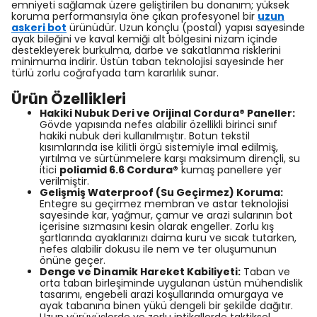
emniyeti sağlamak üzere geliştirilen bu donanım; yüksek
koruma performansıyla öne çıkan profesyonel bir
uzun
askeri bot
ürünüdür. Uzun konçlu (postal) yapısı sayesinde
ayak bileğini ve kaval kemiği alt bölgesini nizam içinde
destekleyerek burkulma, darbe ve sakatlanma risklerini
minimuma indirir. Üstün taban teknolojisi sayesinde her
türlü zorlu coğrafyada tam kararlılık sunar.
Ürün Özellikleri
Hakiki Nubuk Deri ve Orijinal Cordura® Paneller:
Gövde yapısında nefes alabilir özellikli birinci sınıf
hakiki nubuk deri kullanılmıştır. Botun tekstil
kısımlarında ise kilitli örgü sistemiyle imal edilmiş,
yırtılma ve sürtünmelere karşı maksimum dirençli, su
itici
poliamid 6.6 Cordura®
kumaş panellere yer
verilmiştir.
Gelişmiş Waterproof (Su Geçirmez) Koruma:
Entegre su geçirmez membran ve astar teknolojisi
sayesinde kar, yağmur, çamur ve arazi sularının bot
içerisine sızmasını kesin olarak engeller. Zorlu kış
şartlarında ayaklarınızı daima kuru ve sıcak tutarken,
nefes alabilir dokusu ile nem ve ter oluşumunun
önüne geçer.
Denge ve Dinamik Hareket Kabiliyeti:
Taban ve
orta taban birleşiminde uygulanan üstün mühendislik
tasarımı, engebeli arazi koşullarında omurgaya ve
ayak tabanına binen yükü dengeli bir şekilde dağıtır.