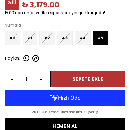
%
13
₺ 3,179.00
15.00'dan önce verilen siparişler aynı gün kargoda!
Numara
40
41
42
43
44
45
Paylaş
:
SEPETE EKLE
HEMEN AL