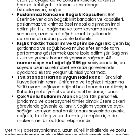
Uzun yürüyüşlerde ve zorlu intikallerde taktiksel
hareket kabiliyeti ile kusursuz bir denge
(stabilizasyon) sağlar.
Paslanmaz Kanca ve Bağcık Kapsülleri:
Bot
üzerinde yer alan bağcık kilit kancaları ve kapsülleri,
paslanmaz ve kırılmaz özel metal alaşımdan imal
edilmiştir. Hızlı bağlama ve tam kavrama imkanı
sunarken, uzun süreli ağır hizmet koşullarında
deforme olmadan güvenle kullanılır.
Kışlık Taktik Tasarım ve Optimize Ağırlık:
Çetin kış
şartlarında ve soğuk hava muhalefetlerinde tam
performans göstermek üzere izole edilmiştir. Sağlam,
uzun ve yüksek korumalı yapısına rağmen
42
numara için net ağırlığı 1166 gr
seviyesindedir; bu
sayede uzun süreli nöbet ve arazi görevlerinde
ayaklarda ekstra yorgunluk hissi yaratmaz.
TSK Standartlarına Uygun Haki Renk:
Türk Silahlı
Kuvvetleri'nin resmi üniforma ve teçhizat nizamına
%100 uyum sağlayan orijinal haki tonunda üretilmiştir.
Sahada profesyonel ve bütünsel bir duruş sunar.
Çok Yönlü Kullanım Alanı:
Başta TSK personeli,
jandarma ve operasyonel timler olmak üzere askeri
görevlerde güvenle kullanılır. Sağlam yapısı ve ayak
sağlığını koruyan anatomik tabanı sayesinde avcılık,
dağcılık, trekking ve ekstrem kış kampları için de
mükemmel bir outdoor ekipmandır.
Çetin kış operasyonlarında, uzun süreli intikallerde ve zorlu