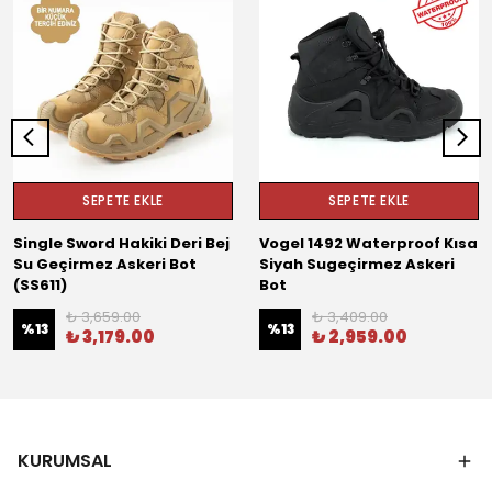
SEPETE EKLE
SEPETE EKLE
Single Sword Hakiki Deri Bej
Vogel 1492 Waterproof Kısa
Su Geçirmez Askeri Bot
Siyah Sugeçirmez Askeri
(SS611)
Bot
₺ 3,659.00
₺ 3,409.00
%
13
%
13
₺ 3,179.00
₺ 2,959.00
KURUMSAL