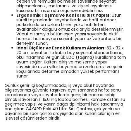
cepleri ve fermuarlı bölmeleri sayesinde seyahat
ekipmanlarınızı, mataranızı ve kişisel eşyalarınızı
kusursuz bir nizamda organize edebilirsiniz.
Ergonomik Taşıma ve Konforlu Sırt Yapısı:
Uzun
süreli taşımalarda, seyahatlerde ve hafif outdoor
parkurlarda omuzlara binen yükü hafifleten,
ayarlanabilir dolgulu omuz askılarıyla desteklenmiştir.
Vücut nizamıyla bütünleşen yapısı sayesinde aktif
hareket halindeyken sarsıntı yapmaz ve konforlu bir
deneyim sunar.
İdeal Ölçüler ve Esnek Kullanım Alanları:
52 x 32 x
20 cm boyutları ile kabin boy seyahat standartlarına,
okul nizamına ve günlük EDC (taşıma) kurallarına tam
uyum sağlar. Kalteni dikiş ve malzeme yapısı
sayesinde uzun yıllar boyunca en zorlu arazi ve şehir
koşullarında deforme olmadan yüksek performans
sunar.
Günlük şehir içi koşturmacada, iş veya okul hayatında
bilgisayarınızı güvenle taşırken, aynı zamanda hafta sonu
kamplarında veya seyahatlerde geniş bir hacme sahip
olmak istiyorsanız; 15.6 inç laptop bölmesi, komple astarlı su
geçirmez yapısı ve yarım dağcı tipi nizami haki tasarımıyla
öne çıkan CAKARD Haki 40 Litre Sırt Çantası, çok yönlü ve
dayanıklı bir spor çanta arayışında olan kullanıcılar için en
işlevsel çözümlerden biridir.