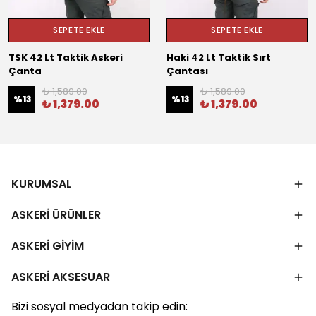
SEPETE EKLE
SEPETE EKLE
TSK 42 Lt Taktik Askeri
Haki 42 Lt Taktik Sırt
Çanta
Çantası
₺ 1,589.00
₺ 1,589.00
%
13
%
13
₺ 1,379.00
₺ 1,379.00
KURUMSAL
ASKERİ ÜRÜNLER
ASKERİ GİYİM
ASKERİ AKSESUAR
Bizi sosyal medyadan takip edin: