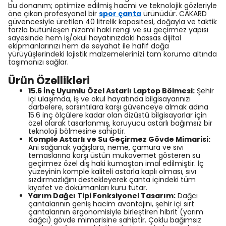
bu donanım; optimize edilmiş hacmi ve teknolojik gözleriyle
öne çıkan profesyonel bir
spor çanta
ürünüdür. CAKARD
güvencesiyle üretilen 40 litrelik kapasitesi, doğayla ve taktik
tarzla bütünleşen nizami haki rengi ve su geçirmez yapısı
sayesinde hem iş/okul hayatınızdaki hassas dijital
ekipmanlarınızı hem de seyahat ile hafif doğa
yürüyüşlerindeki lojistik malzemelerinizi tam koruma altında
taşımanızı sağlar.
Ürün Özellikleri
15.6 İnç Uyumlu Özel Astarlı Laptop Bölmesi:
Şehir
içi ulaşımda, iş ve okul hayatında bilgisayarınızı
darbelere, sarsıntılara karşı güvenceye almak adına
15.6 inç ölçülere kadar olan dizüstü bilgisayarlar için
özel olarak tasarlanmış, koruyucu astarlı bağımsız bir
teknoloji bölmesine sahiptir.
Komple Astarlı ve Su Geçirmez Gövde Mimarisi:
Ani sağanak yağışlara, neme, çamura ve sıvı
temaslarına karşı üstün mukavemet gösteren su
geçirmez özel dış haki kumaştan imal edilmiştir. İç
yüzeyinin komple kaliteli astarla kaplı olması, sıvı
sızdırmazlığını destekleyerek çanta içindeki tüm
kıyafet ve dokümanları kuru tutar.
Yarım Dağcı Tipi Fonksiyonel Tasarım:
Dağcı
çantalarının geniş hacim avantajını, şehir içi sırt
çantalarının ergonomisiyle birleştiren hibrit (yarım
dağcı) gövde mimarisine sahiptir. Çoklu bağımsız