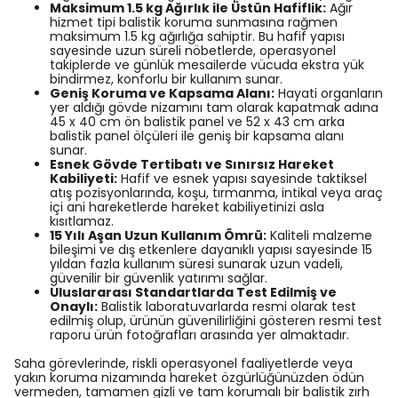
Maksimum 1.5 kg Ağırlık ile Üstün Hafiflik:
Ağır
hizmet tipi balistik koruma sunmasına rağmen
maksimum 1.5 kg ağırlığa sahiptir. Bu hafif yapısı
sayesinde uzun süreli nöbetlerde, operasyonel
takiplerde ve günlük mesailerde vücuda ekstra yük
bindirmez, konforlu bir kullanım sunar.
Geniş Koruma ve Kapsama Alanı:
Hayati organların
yer aldığı gövde nizamını tam olarak kapatmak adına
45 x 40 cm ön balistik panel ve 52 x 43 cm arka
balistik panel ölçüleri ile geniş bir kapsama alanı
sunar.
Esnek Gövde Tertibatı ve Sınırsız Hareket
Kabiliyeti:
Hafif ve esnek yapısı sayesinde taktiksel
atış pozisyonlarında, koşu, tırmanma, intikal veya araç
içi ani hareketlerde hareket kabiliyetinizi asla
kısıtlamaz.
15 Yılı Aşan Uzun Kullanım Ömrü:
Kaliteli malzeme
bileşimi ve dış etkenlere dayanıklı yapısı sayesinde 15
yıldan fazla kullanım süresi sunarak uzun vadeli,
güvenilir bir güvenlik yatırımı sağlar.
Uluslararası Standartlarda Test Edilmiş ve
Onaylı:
Balistik laboratuvarlarda resmi olarak test
edilmiş olup, ürünün güvenilirliğini gösteren resmi test
raporu ürün fotoğrafları arasında yer almaktadır.
Saha görevlerinde, riskli operasyonel faaliyetlerde veya
yakın koruma nizamında hareket özgürlüğünüzden ödün
vermeden, tamamen gizli ve tam korumalı bir balistik zırh