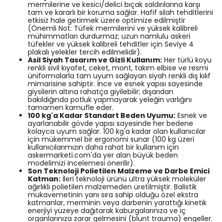
mermilerine ve kesici/delici bıçak saldırılarına karşı
tam ve kararlı bir koruma sağlar. Hafif silah tehditlerini
etkisiz hale getirmek üzere optimize edilmiştir
(Önemli Not: Tüfek mermilerini ve yüksek kalibreli
mühimmatları durdurmaz; uzun namlulu askeri
tüfekler ve yüksek kalibreli tehditler için Seviye 4
plakalı yelekler tercih edilmelidir).
Asil Siyah Tasarım ve Gizli Kullanım:
Her türlü koyu
renkli sivil kıyafet, ceket, mont, takım elbise ve resmi
üniformalarla tam uyum sağlayan siyah renkli dış kılıf
mimarisine sahiptir. İnce ve esnek yapısı sayesinde
giysilerin altına rahatça giyilebilir; dışarıdan
bakıldığında potluk yapmayarak yeleğin varlığını
tamamen kamufle eder.
100 kg'a Kadar Standart Beden Uyumu:
Esnek ve
ayarlanabilir gövde yapısı sayesinde her bedene
kolayca uyum sağlar. 100 kg'a kadar olan kullanıcılar
için mükemmel bir ergonomi sunar (100 kg üzeri
kullanıcılarımızın daha rahat bir kullanım için
askermarketi.com'da yer alan büyük beden
modelimizi incelemesi önerilir).
Son Teknoloji Polietilen Malzeme ve Darbe Emici
Katman:
İleri teknoloji ürünü ultra yüksek moleküler
ağırlıklı polietilen malzemeden üretilmiştir. Balistik
mukavemetinin yanı sıra sahip olduğu özel ekstra
katmanlar, merminin veya darbenin yarattığı kinetik
enerjiyi yüzeye dağıtarak kaburgalarınıza ve iç
organlarınıza zarar gelmesini (blunt trauma) engeller.