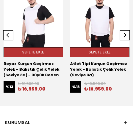
SEPETE EKLE
SEPETE EKLE
Beyaz Kurşun Geçirmez
Atlet Tipi Kurşun Geçirmez
Yelek - Balistik Çelik Yelek
Yelek - Balistik Çelik Yelek
(Seviye 3a) - Büyük Beden
(Seviye 3a)
₺ 19,509.00
₺ 19,509.00
%
13
%
13
₺ 16,959.00
₺ 16,959.00
KURUMSAL