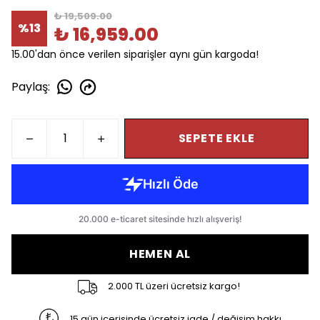
₺ 19,509.00
%
13
₺ 16,959.00
15.00'dan önce verilen siparişler aynı gün kargoda!
Paylaş
:
SEPETE EKLE
HEMEN AL
2.000 TL üzeri ücretsiz kargo!
15 gün içerisinde ücretsiz iade / değişim hakkı