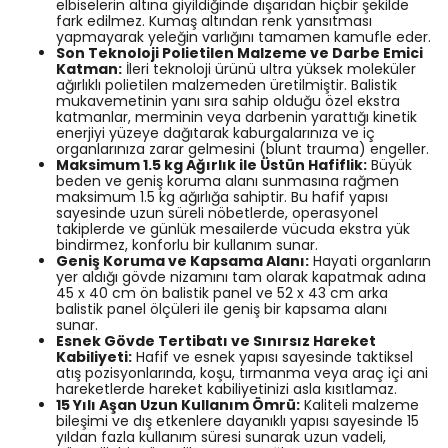
elbiselerin altına giyildiğinde dışarıdan hiçbir şekilde
fark edilmez. Kumaş altından renk yansıtması
yapmayarak yeleğin varlığını tamamen kamufle eder.
Son Teknoloji Polietilen Malzeme ve Darbe Emici
Katman:
İleri teknoloji ürünü ultra yüksek moleküler
ağırlıklı polietilen malzemeden üretilmiştir. Balistik
mukavemetinin yanı sıra sahip olduğu özel ekstra
katmanlar, merminin veya darbenin yarattığı kinetik
enerjiyi yüzeye dağıtarak kaburgalarınıza ve iç
organlarınıza zarar gelmesini (blunt trauma) engeller.
Maksimum 1.5 kg Ağırlık ile Üstün Hafiflik:
Büyük
beden ve geniş koruma alanı sunmasına rağmen
maksimum 1.5 kg ağırlığa sahiptir. Bu hafif yapısı
sayesinde uzun süreli nöbetlerde, operasyonel
takiplerde ve günlük mesailerde vücuda ekstra yük
bindirmez, konforlu bir kullanım sunar.
Geniş Koruma ve Kapsama Alanı:
Hayati organların
yer aldığı gövde nizamını tam olarak kapatmak adına
45 x 40 cm ön balistik panel ve 52 x 43 cm arka
balistik panel ölçüleri ile geniş bir kapsama alanı
sunar.
Esnek Gövde Tertibatı ve Sınırsız Hareket
Kabiliyeti:
Hafif ve esnek yapısı sayesinde taktiksel
atış pozisyonlarında, koşu, tırmanma veya araç içi ani
hareketlerde hareket kabiliyetinizi asla kısıtlamaz.
15 Yılı Aşan Uzun Kullanım Ömrü:
Kaliteli malzeme
bileşimi ve dış etkenlere dayanıklı yapısı sayesinde 15
yıldan fazla kullanım süresi sunarak uzun vadeli,