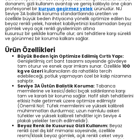
donanım; gizli kullanım avantajı ve geniş kalıbıyla öne çıkan
profesyonel bir
kurşun geçirmez
yelek
ürünüdür. NIJ
Seviye 3A balistik koruma standartlarında üretilen ve
özellikle büyük beden ihtiyacına yönelik optimize edilen bu
beyaz renkli yelek, hareket kabiliyetinizi kısıtlamadan beyaz
gömlek veya açık renkli giysilerinizin altına
kusursuz bir şekilde kamufle olur; ani tehditlere karşı sürekli
ve görünmez bir koruma kalkanı sağlar.
Ürün Özellikleri
Büyük Beden İçin Optimize Edilmiş Cırtlı Yapı:
Genişletilmiş cırt bant tasarımı sayesinde gövdeye
tam oturur ve esnek ayar imkanı sunar. Özellikle
100
kg ve üzeri
kullanıcıların da rahatlıkla tercih
edebileceği, potluk yapmayan özel bir kalıp nizamına
sahiptir.
Seviye 3A Üstün Balistik Koruma:
Tabanca
mermilerine ve kesici/delici bıçak saldırılarına karşı
tam ve kararlı bir koruma sağlar. Hafif silah tehditlerini
etkisiz hale getirmek üzere optimize edilmiştir
(Önemli Not: Tüfek mermilerini ve yüksek kalibreli
mühimmatları durdurmaz; uzun namlulu askeri
tüfekler ve yüksek kalibreli tehditler için Seviye 4
plakalı yelekler tercih edilmelidir).
Beyaz Renk ile Kusursuz Gizli Kullanım:
Beyaz
renkli özel dış kılıf mimarisi sayesinde, özellikle
resmi/klasik beyaz gömlek, açık renkli ceket veya