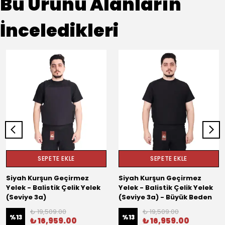
Bu Ürünü Alanların
İnceledikleri
SEPETE EKLE
SEPETE EKLE
Siyah Kurşun Geçirmez
Siyah Kurşun Geçirmez
Yelek - Balistik Çelik Yelek
Yelek - Balistik Çelik Yelek
(Seviye 3a)
(Seviye 3a) - Büyük Beden
₺ 19,509.00
₺ 19,509.00
%
13
%
13
₺ 16,959.00
₺ 16,959.00