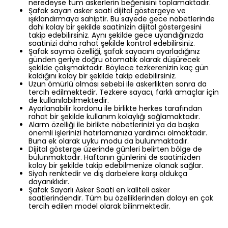
neredeyse tüm askerlerin beğenisini toplamaktadır.
Şafak sayan asker saati dijital göstergeye ve
ışıklandırmaya sahiptir. Bu sayede gece nöbetlerinde
dahi kolay bir şekilde saatinizin dijital göstergesini
takip edebilirsiniz. Aynı şekilde gece uyandığınızda
saatinizi daha rahat şekilde kontrol edebilirsiniz.
Şafak sayma özelliği, şafak sayacını ayarladığınız
günden geriye doğru otomatik olarak düşürecek
şekilde çalışmaktadır. Böylece tezkerenizin kaç gün
kaldığını kolay bir şekilde takip edebilirsiniz.
Uzun ömürlü olması sebebi ile askerlikten sonra da
tercih edilmektedir. Tezkere sayacı, farklı amaçlar için
de kullanılabilmektedir.
Ayarlanabilir kordonu ile birlikte herkes tarafından
rahat bir şekilde kullanım kolaylığı sağlamaktadır.
Alarm özelliği ile birlikte nöbetlerinizi ya da başka
önemli işlerinizi hatırlamanıza yardımcı olmaktadır.
Buna ek olarak uyku modu da bulunmaktadır.
Dijital gösterge üzerinde günleri belirten bölge de
bulunmaktadır. Haftanın günlerini de saatinizden
kolay bir şekilde takip edebilmenize olanak sağlar.
Siyah renktedir ve dış darbelere karşı oldukça
dayanıklıdır.
Şafak Sayarlı Asker Saati en kaliteli asker
saatlerindendir. Tüm bu özelliklerinden dolayı en çok
tercih edilen model olarak bilinmektedir.