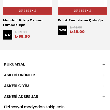
SEPETE EKLE
SEPETE EKLE
Mandallı Kitap Okuma
Kulak Temizleme Çubuğu
Lambası Işık
₺ 49.00
%
20
₺ 39.00
₺ 119.00
%
17
₺ 99.00
KURUMSAL
ASKERİ ÜRÜNLER
ASKERİ GİYİM
ASKERİ AKSESUAR
Bizi sosyal medyadan takip edin: