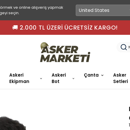
görmek ve online alışveriş yapmak
geyi seçin.
🚀 15.00'A KADAR SIPARIŞ
Askeri
Askeri
Çanta
Asker
Ekipman
Bot
Setleri