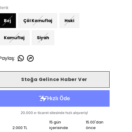
Renk
Bej
Çöl Kamuflaj
Haki
Kamuflaj
Siyah
Paylaş
:
Stoğa Gelince Haber Ver
15 gün
15.00'dan
2.000 TL
içerisinde
önce