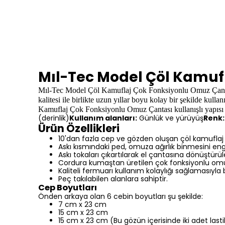
Mıl-Tec Model Çöl Kamuf
Mıl-Tec Model Çöl Kamuflaj Çok Fonksiyonlu Omuz Çant
kalitesi ile birlikte uzun yıllar boyu kolay bir şekilde kul
Kamuflaj Çok Fonksiyonlu Omuz Çantası
kullanışlı yapısı 
(derinlik)
Kullanım alanları:
Günlük ve yürüyüş
Renk:
Ürün Özellikleri
10'dan fazla cep ve gözden oluşan çöl kamuflaj re
Askı kısmındaki ped, omuza ağırlık binmesini eng
Askı tokaları çıkartılarak el çantasına dönüştürüle
Cordura kumaştan üretilen çok fonksiyonlu omuz 
Kaliteli fermuarı kullanım kolaylığı sağlamasıyla b
Peç takılabilen alanlara sahiptir.
Cep Boyutları
Önden arkaya olan 6 cebin boyutları şu şekilde:
7 cm x 23 cm
15 cm x 23 cm
15 cm x 23 cm (Bu gözün içerisinde iki adet lastikli