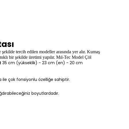
tası
r şekilde tercih edilen modeller arasında yer alır. Kumaş
klı bir şekilde üretimi yapılır.
Mıl-Tec Model Çöl
t
35 cm (yükseklik) - 23 cm (en) - 20 cm
le çok fonsiyonlu özelliğe sahiptir.
dırabileceğiniz boyutlardadır.