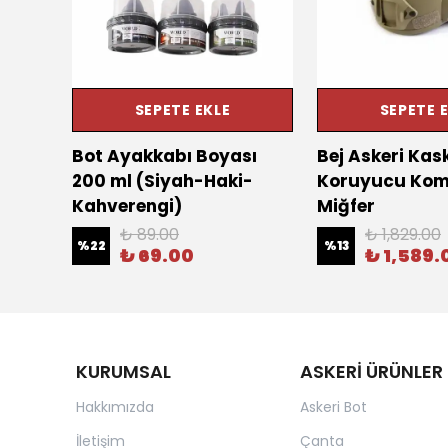
SEPETE EKLE
SEPETE 
yon
Bot Ayakkabı Boyası
Bej Askeri Kas
Mayon
200 ml (Siyah-Haki-
Koruyucu Kom
Kahverengi)
Miğfer
₺ 89.00
₺ 1,829.00
%
22
%
13
₺ 69.00
₺ 1,589.
KURUMSAL
ASKERİ ÜRÜNLER
Hakkımızda
Askeri Bot
İletişim
Çanta