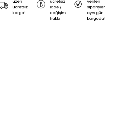
üzeri
ücretsiz
verilen
ücretsiz
iade /
siparişler
kargo!
değişim
aynı gün
hakkı
kargoda!