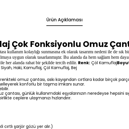
Ürün Açıklaması
laj Çok Fonksiyonlu Omuz Çan
ası
kullanım kolaylığı sunmasına ek olarak tasarımı nedeni ile de sık bi
lanılmaya uygun olarak tasarlanmıştır. Bu alanda da hem sağlam hem dayanı
Renk:
Çöl Kamuflaj
Boyu
ile her alanda rahat bir şekilde tercih edilir.
Siyah, Haki, Kamuflaj, Çöl Kamuflaj, Bej
nkteki omuz çantası, askı kayışından cırtlara kadar birçok parça i
elleyerek konforlu bir taşıma imkanı sunar.
bilir.
çantası, günlük kullanımdaki eşyalarınızın neredeyse hepsini sığ
irlikte ceplere ulaşmanızı hızlandırır.
 cırtlı şarjör gözü yer alır.)