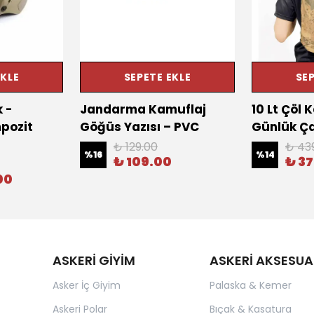
EKLE
SEPETE EKLE
SEP
k -
Jandarma Kamuflaj
10 Lt Çöl 
pozit
Göğüs Yazısı – PVC
Günlük Ç
₺ 129.00
₺ 43
%
16
%
14
₺ 109.00
₺ 3
00
ASKERİ GİYİM
ASKERİ AKSESUA
Asker İç Giyim
Palaska & Kemer
Askeri Polar
Bıçak & Kasatura