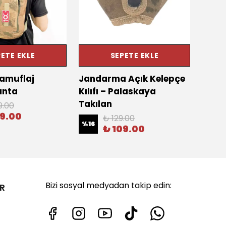
ETE EKLE
SEPETE EKLE
Kamuflaj
Jandarma Açık Kelepçe
75 L
anta
Kılıfı – Palaskaya
Sırt 
Takılan
9.00
%
13
79.00
₺ 129.00
%
16
₺ 109.00
Bizi sosyal medyadan takip edin:
R