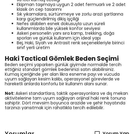
Ekipman taşımaya uygun 2 adet fermuarlı ve 2 adet
klasik ön cep tasarımı
Sık yıkamalara, sürtünmeye ve zorlu arazi şartlarına
karşı güçlendirilmiş dikiş işçiliği
Nefes alabilen esnek dokusuyla uzun süreli
kullanımlarda bile yüksek konfor seviyesi
Askeri personelin yanı sıra kamp, trekking, doğa
sporları ve günlük kullanım için ideal yapı
Bej, Haki, Siyah ve Antrasit renk seçenekleriyle birinci
sınıf yerli üretim
Haki Tactical Gömlek Beden Seçimi
Beden seçimi yaparken günlük giyimde normalde tercih
ettiğiniz standart gömlek bedeninizi satın alabilirsiniz.
Kumaş içeriğinde yer alan likra esneme payı ve vücuda
uyum sağlayan kesim kalıbı, operasyonel görevlerde ve
hareketli anlarda konforlu bir kullanım alanı sunar.
Not:
Askeri standartlara, taktik operasyonlara ve dış mekan
aktivitelerine tam uyum sağlayan orijinal haki renk tonuna
sahiptir. Dört mevsim boyunca arazide ve şehir hayatında
tarzınızı yansıtmak için rahatlıkla tercih edilebilir.
Yorumlar
Yorum Yap