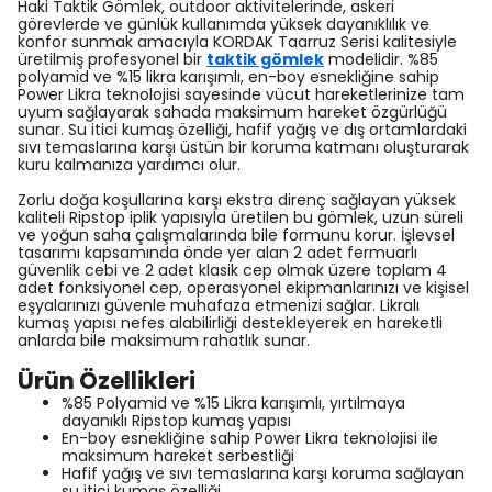
Haki Taktik Gömlek, outdoor aktivitelerinde, askeri
görevlerde ve günlük kullanımda yüksek dayanıklılık ve
konfor sunmak amacıyla KORDAK Taarruz Serisi kalitesiyle
üretilmiş profesyonel bir
taktik gömlek
modelidir. %85
polyamid ve %15 likra karışımlı, en-boy esnekliğine sahip
Power Likra teknolojisi sayesinde vücut hareketlerinize tam
uyum sağlayarak sahada maksimum hareket özgürlüğü
sunar. Su itici kumaş özelliği, hafif yağış ve dış ortamlardaki
sıvı temaslarına karşı üstün bir koruma katmanı oluşturarak
kuru kalmanıza yardımcı olur.
Zorlu doğa koşullarına karşı ekstra direnç sağlayan yüksek
kaliteli Ripstop iplik yapısıyla üretilen bu gömlek, uzun süreli
ve yoğun saha çalışmalarında bile formunu korur. İşlevsel
tasarımı kapsamında önde yer alan 2 adet fermuarlı
güvenlik cebi ve 2 adet klasik cep olmak üzere toplam 4
adet fonksiyonel cep, operasyonel ekipmanlarınızı ve kişisel
eşyalarınızı güvenle muhafaza etmenizi sağlar. Likralı
kumaş yapısı nefes alabilirliği destekleyerek en hareketli
anlarda bile maksimum rahatlık sunar.
Ürün Özellikleri
%85 Polyamid ve %15 Likra karışımlı, yırtılmaya
dayanıklı Ripstop kumaş yapısı
En-boy esnekliğine sahip Power Likra teknolojisi ile
maksimum hareket serbestliği
Hafif yağış ve sıvı temaslarına karşı koruma sağlayan
su itici kumaş özelliği