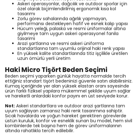
Askeri operasyonlar, dağcılık ve outdoor sporlar için
özel olarak biçimlendirilmiş ergonomik kısa kol
tasarımı
Zorlu görev sahalarında ağırlık yapmayan,
performansı destekleyen hafif ve esnek kalıp yapısı
Hücum yeleği, palaska ve resmi üniformalar altına
giyilmeye tam uygun askeri operasyonel fanila
tasarimi
Arazi şartlarına ve resmi askeri üniforma
standartlarına tam uyumlu orijinal haki renk yapısı
En yüksek kalite standartlarında titiz işçilikle üretilen
uzun ömürlü yerli üretim
Haki Micro Tişört Beden Seçimi
Beden seçimi yaparken günlük hayatta normalde tercih
ettiğiniz standart tişört bedeninizi güvenle satın alabilirsiniz.
Kumaş içeriğinde yer alan yüksek elastan oranı sayesinde
ürün farklı fiziksel yapılara mükemmel şekilde uyum sağlar
ve hareketli anlardaki konfor payını en üst seviyede korur.
Not:
Askeri standartlara ve outdoor arazi şartlarına tam
uyum sağlayan zamansız haki renk tasarımına sahiptir.
Sıcak havalarda ve yoğun hareket gerektiren görevlerde
üstün kuruluk, konfor ve esneklik sunan bu model, hem sivil
kombinlerde tek başına hem de görev üniformalarının
altında rahatlıkla tercih edilebilir.