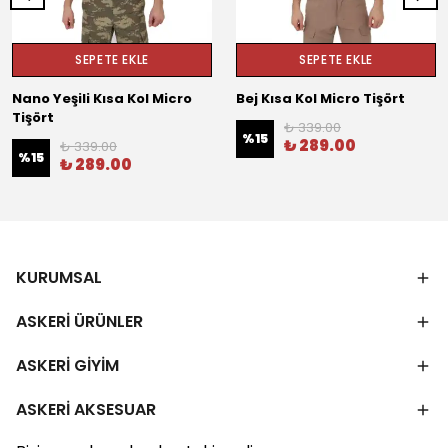
SEPETE EKLE
SEPETE EKLE
Nano Yeşili Kısa Kol Micro
Bej Kısa Kol Micro Tişört
Tişört
₺ 339.00
%
15
₺ 289.00
₺ 339.00
%
15
₺ 289.00
KURUMSAL
ASKERİ ÜRÜNLER
ASKERİ GİYİM
ASKERİ AKSESUAR