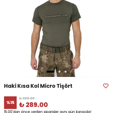
Haki Kısa Kol Micro Tişört
₺ 339.00
%
15
₺ 289.00
15.00'dan önce verilen siparişler aynı gün kargoda!