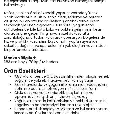
ise aşınmalara karşı uzun ömürlü viskon kumaş teknolojisi
kullanılmıştır.
Nefes alabilen özel gözenekli yapısı sayesinde yüksek
sıcaklıklarda vücut ısısını sabit tutar, terleme ve hararet
oluşumunu en aza indirir. Gelişmiş antibakteriyel işlem
teknolojisiyle üretildiğinden, uzun süreli yoğun saha
aktivitelerinde bile kötü koku ve bakteri gelişiminin kesin
olarak önüne geçer. Kırışmayan özel dokusu ütü
zorunluluğunu ortadan kaldırarak operasyon bölgelerinde
hız ve pratiklik kazandırır. Ekstra hafif yapısı sayesinde
askerler, dağcılar ve sporcular için yük oluşturmayan ideal
bir performans ürünüdür.
Manken Bilgileri:
1.83 cm boy / 78 kg / M beden
Ürün Özellikleri
%88 Microfiber ve %12 Elastan liflerinden oluşan esnek,
sağlam ve yüksek mukavemetli kumaş yapısı
Sıcak havalarda ve yoğun efor anlarında vücut ısısını
optimize eden, terletmeyen nefes alabilir form
Cilde dost yumuşak microfiber iç katman ve
yıpranmaya karşı dirençli viskon dış yüzey
Yoğun kullanımda kötü kokuları ve bakteri üremesini
engelleyen antibakteriyel koruma teknolojisi
Sahada pratiklik sağlayan, yıkama ve kullanım sonrası
kırışmayan, ütü istemeyen özel doku