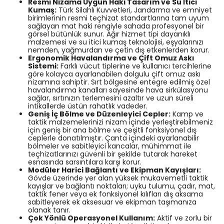
Resmi Nizama Uygun Haki Tasarım ve Su İtici
Kumaş:
Türk Silahlı Kuvvetleri, Jandarma ve emniyet
birimlerinin resmi teçhizat standartlarına tam uyum
sağlayan mat haki rengiyle sahada profesyonel bir
görsel bütünlük sunur. Ağır hizmet tipi dayanıklı
malzemesi ve su itici kumaş teknolojisi, eşyalarınızı
nemden, yağmurdan ve çetin dış etkenlerden korur.
Ergonomik Havalandırma ve Çift Omuz Askı
Sistemi:
Farklı vücut tiplerine ve kullanıcı tercihlerine
göre kolayca ayarlanabilen dolgulu çift omuz askı
nizamına sahiptir. Sırt bölgesine entegre edilmiş özel
havalandırma kanalları sayesinde hava sirkülasyonu
sağlar, sırtınızın terlemesini azaltır ve uzun süreli
intikallerde üstün rahatlık vadeder.
Geniş İç Bölme ve Düzenleyici Cepler:
Kamp ve
taktik malzemelerinizi nizam içinde yerleştirebilmeniz
için geniş bir ana bölme ve çeşitli fonksiyonel dış
ceplerle donatılmıştır. Çanta içindeki ayarlanabilir
bölmeler ve sabitleyici kancalar, mühimmat ile
teçhizatlarınızı güvenli bir şekilde tutarak hareket
esnasında sarsıntılara karşı korur.
Modüler Harici Bağlantı ve Ekipman Kayışları:
Gövde üzerinde yer alan yüksek mukavemetli taktik
kayışlar ve bağlantı noktaları; uyku tulumu, çadır, mat,
taktik fener veya ek fonksiyonel kılıfları dış aksama
sabitleyerek ek aksesuar ve ekipman taşımanıza
olanak tanır.
Çok Yönlü Operasyonel Kullanım:
Aktif ve zorlu bir