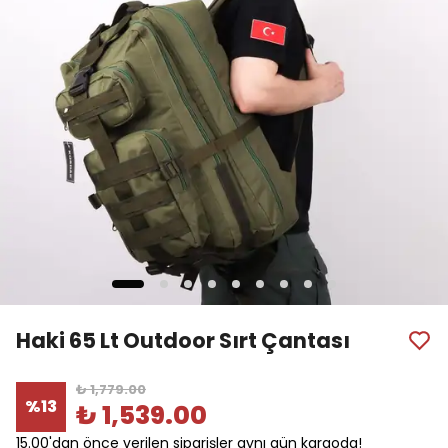
Haki 65 Lt Outdoor Sırt Çantası
₺ 1,779.00
%
13
₺ 1,539.00
15.00'dan önce verilen siparişler aynı gün kargoda!