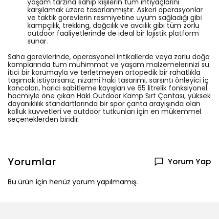
yaşam tarzına sahip kişilerin tüm ihtiyaçlarını
karşılamak üzere tasarlanmıştır. Askeri operasyonlar
ve taktik görevlerin resmiyetine uyum sağladığı gibi
kampçılık, trekking, dağcılık ve avcılık gibi tüm zorlu
outdoor faaliyetlerinde de ideal bir lojistik platform
sunar.
Saha görevlerinde, operasyonel intikallerde veya zorlu doğa
kamplarında tüm mühimmat ve yaşam malzemelerinizi su
itici bir korumayla ve terletmeyen ortopedik bir rahatlıkla
taşımak istiyorsanız; nizami haki tasarımı, sarsıntı önleyici iç
kancaları, harici sabitleme kayışları ve 65 litrelik fonksiyonel
hacmiyle öne çıkan Haki Outdoor Kamp Sırt Çantası, yüksek
dayanıklılık standartlarında bir spor çanta arayışında olan
kolluk kuvvetleri ve outdoor tutkunları için en mükemmel
seçeneklerden biridir.
Yorumlar
Yorum Yap
Bu ürün için henüz yorum yapılmamış.