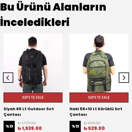
Bu Ürünü Alanların
İnceledikleri
SEPETE EKLE
SEPETE EKLE
Siyah 65 Lt Outdoor Sırt
Haki 55+10 Lt Körüklü Sırt
Çantası
Çantası
₺ 1,779.00
₺ 609.00
%
13
%
13
₺ 1,539.00
₺ 529.00